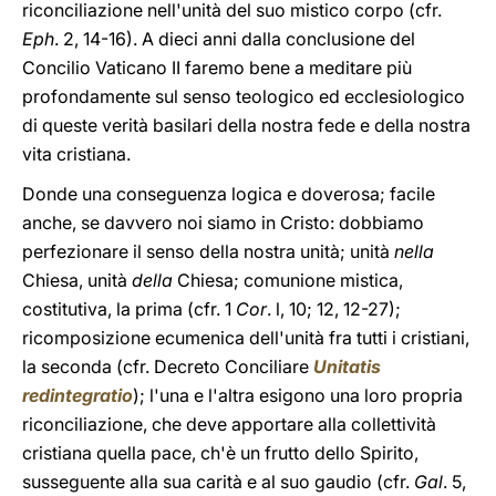
riconciliazione nell'unità del suo mistico corpo (cfr.
Eph
. 2, 14-16). A dieci anni dalla conclusione del
Concilio Vaticano II faremo bene a meditare più
profondamente sul senso teologico ed ecclesiologico
di queste verità basilari della nostra fede e della nostra
vita cristiana.
Donde una conseguenza logica e doverosa; facile
anche, se davvero noi siamo in Cristo: dobbiamo
perfezionare il senso della nostra unità; unità
nella
Chiesa, unità
della
Chiesa; comunione mistica,
costitutiva, la prima (cfr. 1
Cor
. l, 10; 12, 12-27);
ricomposizione ecumenica dell'unità fra tutti i cristiani,
la seconda (cfr. Decreto Conciliare
Unitatis
redintegratio
); l'una e l'altra esigono una loro propria
riconciliazione, che deve apportare alla collettività
cristiana quella pace, ch'è un frutto dello Spirito,
susseguente alla sua carità e al suo gaudio (cfr.
Gal
. 5,