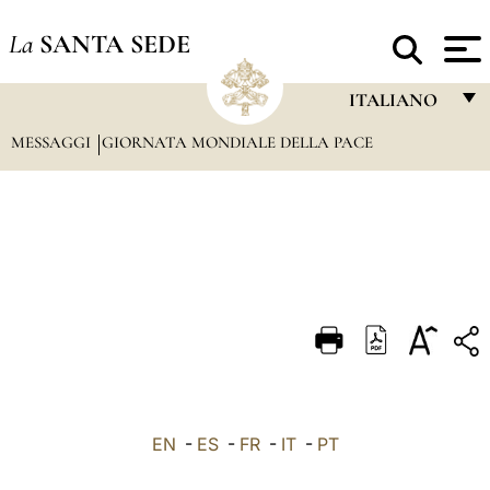
La
SANTA SEDE
ITALIANO
MESSAGGI
GIORNATA MONDIALE DELLA PACE
FRANÇAIS
ENGLISH
ITALIANO
PORTUGUÊS
ESPAÑOL
DEUTSCH
POLSKI
العربيّة
EN
-
ES
-
FR
-
IT
-
PT
中文