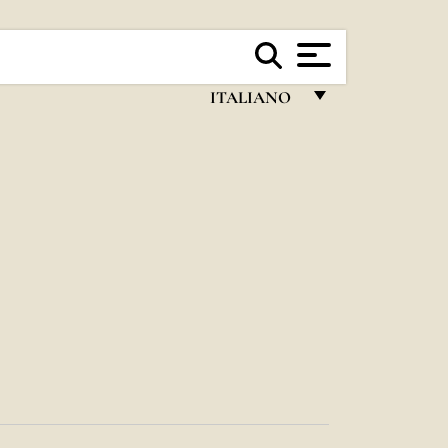
ITALIANO
FRANÇAIS
ENGLISH
ITALIANO
PORTUGUÊS
ESPAÑOL
DEUTSCH
POLSKI
العربيّة