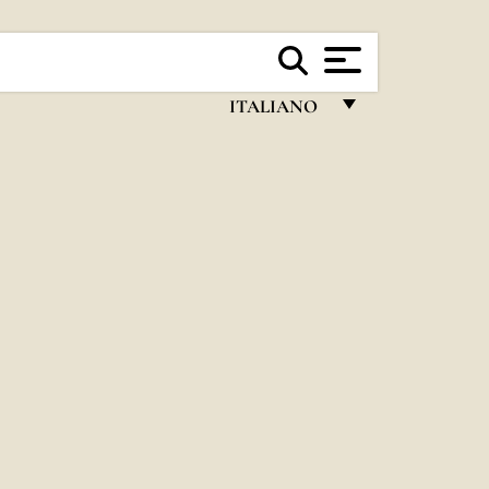
ITALIANO
FRANÇAIS
ENGLISH
ITALIANO
PORTUGUÊS
ESPAÑOL
DEUTSCH
POLSKI
العربيّة