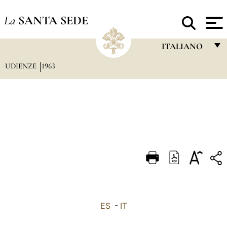
La
SANTA SEDE
ITALIANO
UDIENZE
1963
FRANÇAIS
ENGLISH
ITALIANO
PORTUGUÊS
ESPAÑOL
DEUTSCH
POLSKI
العربيّة
ES
-
IT
中文