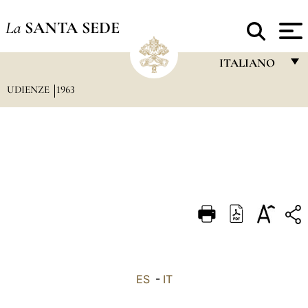
La
SANTA SEDE
ITALIANO
UDIENZE
1963
FRANÇAIS
ENGLISH
ITALIANO
PORTUGUÊS
ESPAÑOL
DEUTSCH
POLSKI
العربيّة
ES
-
IT
中文