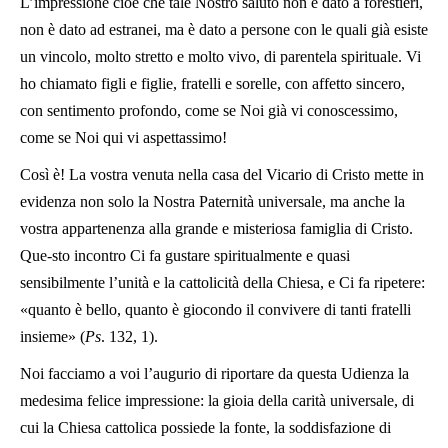
L’impressione cioè che tale Nostro saluto non è dato a forestieri,
non è dato ad estranei, ma è dato a persone con le quali già esiste
un vincolo, molto stretto e molto vivo, di parentela spirituale. Vi
ho chiamato figli e figlie, fratelli e sorelle, con affetto sincero,
con sentimento profondo, come se Noi già vi conoscessimo,
come se Noi qui vi aspettassimo!
Così è! La vostra venuta nella casa del Vicario di Cristo mette in
evidenza non solo la Nostra Paternità universale, ma anche la
vostra appartenenza alla grande e misteriosa famiglia di Cristo.
Que-sto incontro Ci fa gustare spiritualmente e quasi
sensibilmente l’unità e la cattolicità della Chiesa, e Ci fa ripetere:
«quanto è bello, quanto è giocondo il convivere di tanti fratelli
insieme» (
Ps
. 132, 1).
Noi facciamo a voi l’augurio di riportare da questa Udienza la
medesima felice impressione: la gioia della carità universale, di
cui la Chiesa cattolica possiede la fonte, la soddisfazione di