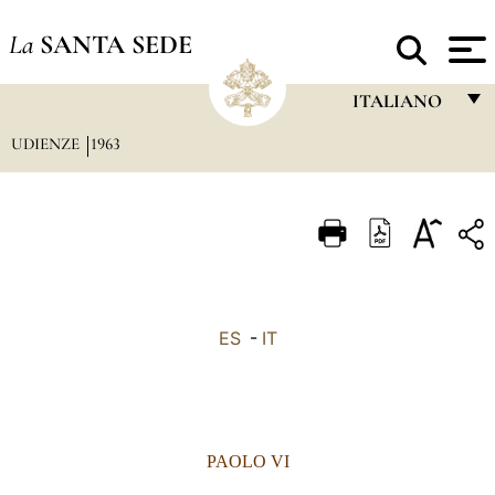
La
SANTA SEDE
ITALIANO
UDIENZE
1963
FRANÇAIS
ENGLISH
ITALIANO
PORTUGUÊS
ESPAÑOL
ES
-
IT
DEUTSCH
POLSKI
العربيّة
PAOLO VI
中文