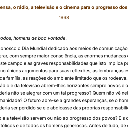
ensa, o rádio, a televisão e o cinema para o progresso do
1968
s todos, homens de boa vontade
!
conosco o Dia Mundial dedicado aos meios de comunicação 
erar, com sempre maior consciência, as enormes mudanças q
ste campo e as graves responsabilidades que isto implica 
mo únicos argumentos para suas reflexões, as lembranças e
da família, as reações do ambiente limitado que os rodeava. 
rádio e da televisão abrem-lhes horizontes sempre novos e
deria não se alegrar com um tal progresso? Quem não vê ne
umanidade? O futuro abre-se a grandes esperanças, se o ho
eria ser perdido se ele abdicasse das próprias responsabil
io e a televisão servem ou não ao progresso dos povos? Ei
atólicos e de todos os homens generosos. Antes de tudo, de