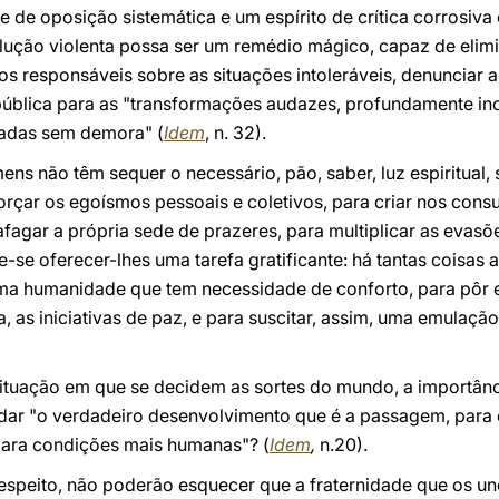
e de oposição sistemática e um espírito de crítica corrosiva
ução violenta possa ser um remédio mágico, capaz de elimin
dos responsáveis sobre as situações intoleráveis, denunciar
o pública para as "transformações audazes, profundamente in
iadas sem demora" (
Idem
, n. 32).
 não têm sequer o necessário, pão, saber, luz espiritual, 
rçar os egoísmos pessoais e coletivos, para criar nos cons
agar a própria sede de prazeres, para multiplicar as evasõe
se oferecer-lhes uma tarefa gratificante: há tantas coisas a
ma humanidade que tem necessidade de conforto, para pôr 
 as iniciativas de paz, e para suscitar, assim, uma emulaçã
ituação em que se decidem as sortes do mundo, a importân
dar "o verdadeiro desenvolvimento que é a passagem, para 
ara condições mais humanas"? (
Idem
,
n.20).
 respeito, não poderão esquecer que a fraternidade que os u