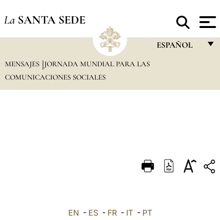
La
SANTA SEDE
ESPAÑOL
MENSAJES
JORNADA MUNDIAL PARA LAS
FRANÇAIS
COMUNICACIONES SOCIALES
ENGLISH
ITALIANO
PORTUGUÊS
ESPAÑOL
DEUTSCH
POLSKI
العربيّة
EN
-
ES
-
FR
-
IT
-
PT
中文