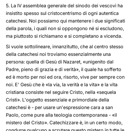
5. La IV assemblea generale del sinodo dei vescovi ha
insistito spesso sul cristocentrismo di ogni autentica
catechesi. Noi possiamo qui mantenere i due significati
della parola, i quali non si oppongono né si escludono,
ma piuttosto si richiamano e si completano a vicenda.
Si vuole sottolineare, innanzitutto, che al centro stesso
della catechesi noi troviamo essenzialmente una
persona: quella di Gesù di Nazaret, «unigenito dal
Padre, pieno di grazia e di verità», il quale ha sofferto
ed è morto per noi ed ora, risorto, vive per sempre con
noi. E' Gesù che è «la via, la verità e la vita» e la vita
cristiana consiste nel seguire Cristo, nella «sequela
Cristi». L'oggetto essenziale e primordiale della
catechesi è - per usare un'espressione cara a san
Paolo, come pure alla teologia contemporanea - «il
mistero del Cristo». Catechizzare è, in un certo modo,
condurre qualcuno a scrutare questo mistero in tutte le