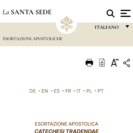
La
SANTA SEDE
ITALIANO
ESORTAZIONI APOSTOLICHE
FRANÇAIS
ENGLISH
ITALIANO
PORTUGUÊS
ESPAÑOL
DE
-
EN
-
ES
-
FR
-
IT
-
PL
-
PT
DEUTSCH
POLSKI
العربيّة
ESORTAZIONE APOSTOLICA
CATECHESI TRADENDAE
中文