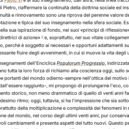
di
Paolo VI
e al suo insegnamento; dall'altra, nella linea tracc
 Pietro, riaffermare la continuità della dottrina sociale ed in
tinuità e rinnovamento sono una riprova del perenne valore d
zione e tipica del suo insegnamento nella sfera sociale. Ess
la sua ispirazione di fondo, nei suoi «principi di riflessione»,
direttrici di azione»
e, soprattutto, nel suo vitale collegame
6
vo, perché è soggetto ai necessari e opportuni adattamenti sug
essante fluire degli avvenimenti, in cui si muove la vita degli
insegnamenti dell'Enciclica
Populorum Progressio
, indirizzat
o tutta la loro forza di richiamo alla coscienza oggi, sullo s
inee portanti del mondo odierno-sempre nell'ottica del motivo 
all'essere raggiunto-, mi propongo di prolungarne l'eco, col
ento storico, non meno drammatico di quello di venti anni f
simo ritmo; oggi, tuttavia, si ha l'impressione che sia sott
rattutto della moltiplicazione e complessità dei fenomeni in 
ne del mondo, nel corso degli ultimi venti anni, pur conserv
oli cambiamenti e presenta aspetti del tutto nuovi. Questo p