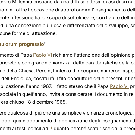
l terzo Millennio cristiano da una diffusa attesa, quasi di un 
uomini, offre l'occasione di approfondire l'insegnamento del
nte riflessione ha lo scopo di sottolineare, con l'aiuto dell'i
di una concezione più ricca e differenziata dello sviluppo, 
alcune forme di attuazione.
ulorum progressio
"
cumento di Papa
Paolo VI
richiamò l'attenzione dell'opinione pu
oncreto e con grande chiarezza, dette caratteristiche della c
iale della Chiesa. Perciò, l'intento di riscoprire numerosi asp
dell'Enciclica, costituirà il filo conduttore delle presenti rif
licazione: l'anno 1967. Il fatto stesso che il Papa
Paolo VI
pr
sociale in quell'anno, invita a considerare il documento in re
i era chiuso l'8 dicembre 1965.
dere qualcosa di più che una semplice vicinanza cronologica.
 modo, quale documento di applicazione degli insegnamenti de
enti ai testi conciliari,
quanto perché scaturisce dalla preo
8