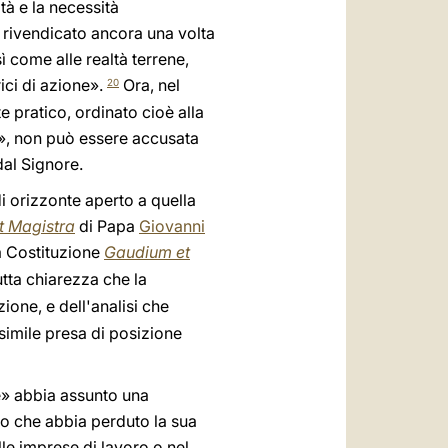
ità e la necessità
a rivendicato ancora una volta
sì come alle realtà terrene,
rici di azione».
Ora, nel
20
e pratico, ordinato cioè alla
», non può essere accusata
dal Signore.
di orizzonte aperto a quella
t Magistra
di Papa
Giovanni
la Costituzione
Gaudium et
utta chiarezza che la
ione, e dell'analisi che
simile presa di posizione
e» abbia assunto una
 o che abbia perduto la sua
lle imprese di lavoro o nel