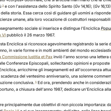
sù
e con l'assistenza dello Spirito Santo (
Gv
14,16); (
Gv
16,13
3
ella storia. Essa cerca così di guidare gli uomini a risponder
scienze umane, alla loro vocazione di costruttori responsabili 
insegnamento sociale si inserisce e distingue l'Enciclica
Popu
 VI
pubblicò il 26 marzo 1967.
uesta Enciclica si riconosce agevolmente registrando la seri
no, in varie forme e in molti ambienti del mondo ecclesiastic
a Commissione Iustitia et Pax
inviò l'anno scorso una lettera c
 alle Conferenze Episcopali, sollecitando opinioni e proposte 
Enciclica, arricchirne gli insegnamenti ed all'occorrenza attua
scadenza del ventesimo anniversario, una solenne commemor
cuzione conclusiva.
Ed ora, prendendo anche in considerazio
5
pportuno, a chiusura dell'anno 1987, dedicare un'Enciclica all
re principalmente due obiettivi di non piccola importanza: 