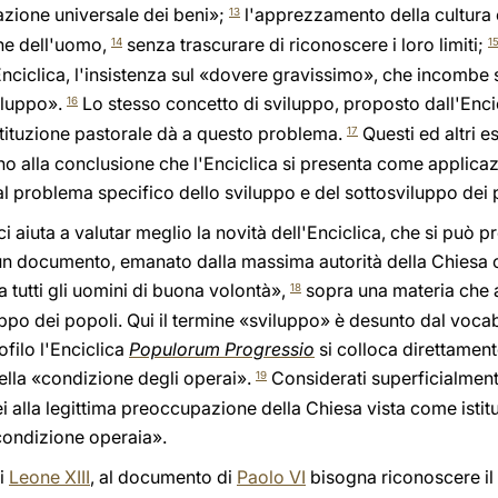
nazione universale dei beni»;
l'apprezzamento della cultura e
13
one dell'uomo,
senza trascurare di riconoscere i loro limiti;
14
1
Enciclica, l'insistenza sul «dovere gravissimo», che incombe s
viluppo».
Lo stesso concetto di sviluppo, proposto dall'Enci
16
tituzione pastorale dà a questo problema.
Questi ed altri esp
17
no alla conclusione che l'Enciclica si presenta come applic
 al problema specifico dello sviluppo e del sottosviluppo dei 
 ci aiuta a valutar meglio la novità dell'Enciclica, che si può pr
i un documento, emanato dalla massima autorità della Chiesa c
a tutti gli uomini di buona volontà»,
sopra una materia che a
18
ppo dei popoli. Qui il termine «sviluppo» è desunto dal vocab
filo l'Enciclica
Populorum Progressio
si colloca direttament
della «condizione degli operai».
Considerati superficialment
19
alla legittima preoccupazione della Chiesa vista come istituz
condizione operaia».
di
Leone XIII
, al documento di
Paolo VI
bisogna riconoscere il m