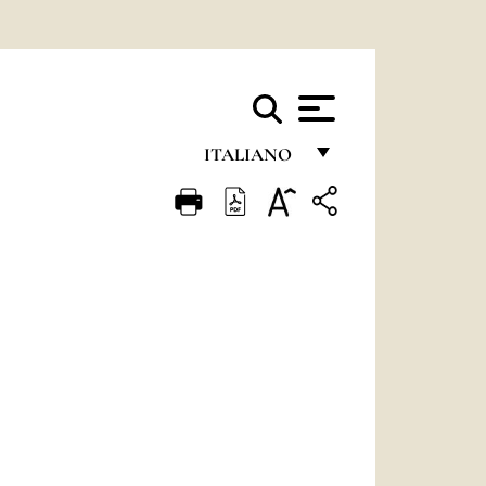
ITALIANO
FRANÇAIS
ENGLISH
ITALIANO
PORTUGUÊS
ESPAÑOL
DEUTSCH
POLSKI