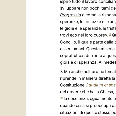
ispirò tutto il lavoro concili
sviluppare non pochi temi de
Progressio
è come la risposta
speranze, le tristezze e le an
le gioie e le speranze, le tr
trovi eco nel loro cuore».
Qu
9
Concilio, il quale parte dalla 
esseri umani. Questa miseria 
soprattutto»: di fronte a que
gioia e di speranza. Al medes
7. Ma anche nell'ordine temat
riprende in maniera diretta l
Costituzione
Gaudium et spe
del dovere che ha la Chiesa, «
la coscienza, egualmente pr
10
quando essa si preoccupa del
situazioni di queste stesse p