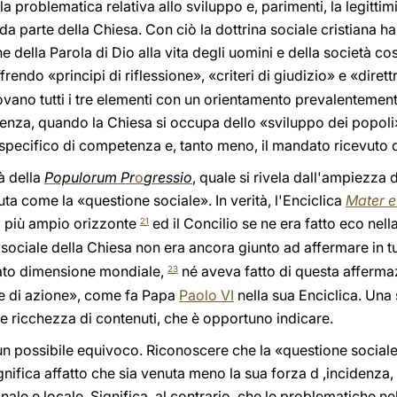
la problematica relativa allo sviluppo e, parimenti, la legittim
 da parte della Chiesa. Con ciò la dottrina sociale cristiana h
ne della Parola di Dio alla vita degli uomini e della società co
rendo «principi di riflessione», «criteri di giudizio» e «dirett
rovano tutti i tre elementi con un orientamento prevalentement
nza, quando la Chiesa si occupa dello «sviluppo dei popoli
 specifico di competenza e, tanto meno, il mandato ricevuto 
à della
Populorum Pr
o
gressio
, quale si rivela dall'ampiezza 
 come la «questione sociale». In verità, l'Enciclica
Mater e
o più ampio orizzonte
ed il Concilio se ne era fatto eco nel
21
 sociale della Chiesa non era ancora giunto ad affermare in t
tato dimensione mondiale,
né aveva fatto di questa affermaz
23
ce di azione», come fa Papa
Paolo VI
nella sua Enciclica. Una 
de ricchezza di contenuti, che è opportuno indicare.
 un possibile equivoco. Riconoscere che la «questione social
ifica affatto che sia venuta meno la sua forza d ,incidenza,
ale e locale. Significa, al contrario, che le problematiche ne