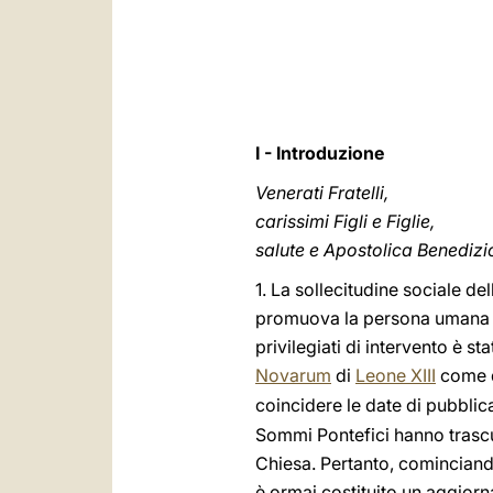
I - Introduzione
Venerati Fratelli,
carissimi Figli e Figlie,
salute e Apostolica Benedizi
1. La sollecitudine sociale de
promuova la persona umana in
privilegiati di intervento è s
Novarum
di
Leone XIII
come d
coincidere le date di pubblic
Sommi Pontefici hanno trascura
Chiesa. Pertanto, cominciand
è ormai costituito un aggiorn