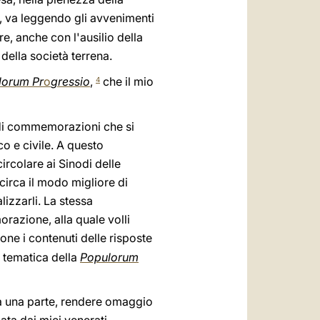
), va leggendo gli avvenimenti
e, anche con l'ausilio della
della società terrena.
lorum Pr
o
gressio
,
che il mio
4
e di commemorazioni che si
o e civile. A questo
ircolare ai Sinodi delle
circa il modo migliore di
lizzarli. La stessa
azione, alla quale volli
ne i contenuti delle risposte
a tematica della
Populorum
da una parte, rendere omaggio