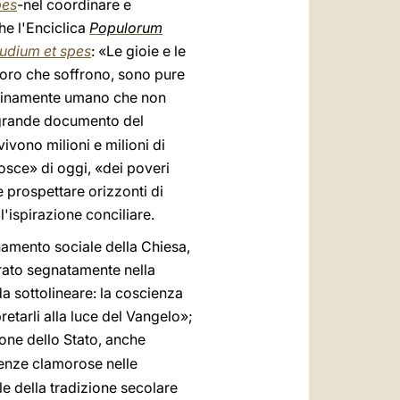
pes
-nel coordinare e
he l'Enciclica
Populorum
udium et spes
: «Le gioie e le
oloro che soffrono, sono pure
genuinamente umano che non
 grande documento del
vivono milioni e milioni di
gosce» di oggi, «dei poveri
e prospettare orizzonti di
ll'ispirazione conciliare.
gnamento sociale della Chiesa,
borato segnatamente nella
da sottolineare: la coscienza
retarli alla luce del Vangelo»;
ione dello Stato, anche
erenze clamorose nelle
e della tradizione secolare