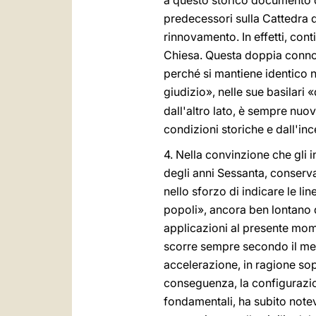
a questo storico documento 
predecessori sulla Cattedra di
rinnovamento. In effetti, con
Chiesa. Questa doppia connota
perché si mantiene identico nel
giudizio», nelle sue basilari «
dall'altro lato, è sempre nuo
condizioni storiche e dall'inc
4. Nella convinzione che gli 
degli anni Sessanta, conservan
nello sforzo di indicare le l
popoli», ancora ben lontano d
applicazioni al presente mom
scorre sempre secondo il mede
accelerazione, in ragione sop
conseguenza, la configurazio
fondamentali, ha subito notev