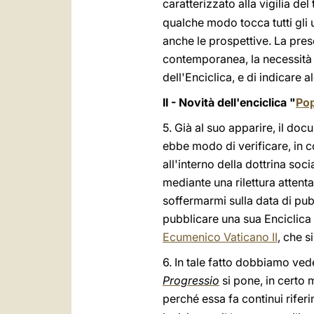
caratterizzato alla vigilia de
qualche modo tocca tutti gli 
anche le prospettive. La prese
contemporanea, la necessità 
dell'Enciclica, e di indicare 
II - Novità dell'enciclica "
Pop
5. Già al suo apparire, il do
ebbe modo di verificare, in c
all'interno della dottrina soc
mediante una rilettura attenta 
soffermarmi sulla data di pubb
pubblicare una sua Enciclica 
Ecumenico Vaticano II
, che s
6. In tale fatto dobbiamo ve
Progressio
si pone, in certo
perché essa fa continui riferim