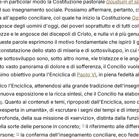
are-in particolar modo la Costituzione pastorale
Gaudium et s
l suo insegnamento sociale. Possiamo affermare, pertanto, c
 all'appello conciliare, col quale ha inizio la Costituzione
Ga
gosce degli uomini d'oggi, dei poveri soprattutto e di tutti c
istezze e le angosce dei discepoli di Cristo, e nulla vi è più 
este parole esprimono il motivo fondamentale che ispirò il
constatazione dello stato di miseria e di sottosviluppo, in cui 
e sottosviluppo sono, sotto altro nome, «le tristezze e le an
sto vasto panorama di dolore e di sofferenza, il Concilio vuol
imo obiettivo punta l'Enciclica di
Paolo VI
, in piena fedeltà a
ico l'Enciclica, attenendosi alla grande tradizione dell'inse
a nuova esposizione e la ricca sintesi, che il Concilio ha ela
s
. Quanto ai contenuti e temi, riproposti dall'Enciclica, sono 
esperta in umanità», di «scrutare i segni dei tempi e di interp
ofonda, della sua missione di «servizio», distinta dalla funz
la sorte delle persone in concreto;
il riferimento alle diff
11
ersone;
la conferma dell'insegnamento conciliare, eco fedel
12