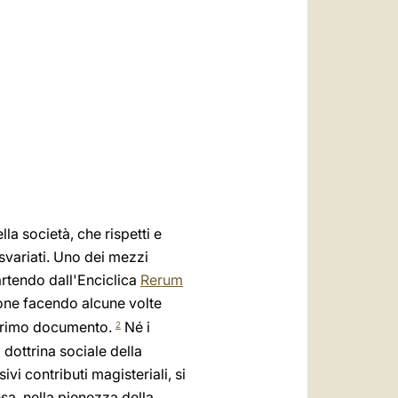
العربيّة
中文
LATINE
la società, che rispetti e
svariati. Uno dei mezzi
partendo dall'Enciclica
Rerum
ione facendo alcune volte
l primo documento.
Né i
2
 dottrina sociale della
ivi contributi magisteriali, si
sa, nella pienezza della