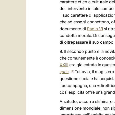
carattere etico e culturale del
dell'intervento in tale campo
il suo carattere di applicazio
che ad esse si connettono, off
documento di
Paolo VI
si rit
condotta morale. Di consegue
di oltrepassare il suo campo
9. Il secondo punto è la novit
che comunemente è conosciuta
XXIII
era già entrata in quest
spes
.
Tuttavia, il magistero
22
questione sociale ha acquis
l'accompagna, una «direttri
così esplicita offre una gran
Anzitutto, occorre eliminare
dimensione mondiale, non sign
importanza nell'ambito nazion