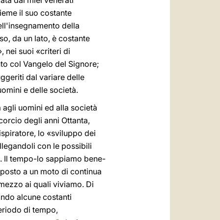
iata dai miei venerati
sieme il suo costante
ell'insegnamento della
o, da un lato, è costante
 nei suoi «criteri di
nto col Vangelo del Signore;
geriti dal variare delle
 uomini e delle società.
a agli uomini ed alla società
corcio degli anni Ottanta,
ispiratore, lo «sviluppo dei
legandoli con le possibili
a. Il tempo-lo sappiamo bene-
oposto a un moto di continua
mezzo ai quali viviamo. Di
ando alcune costanti
eriodo di tempo,