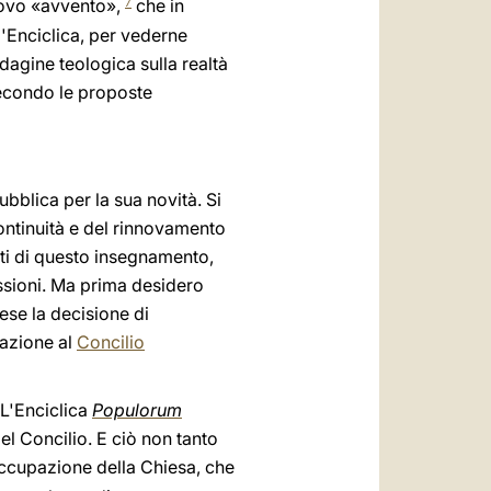
nuovo «avvento»,
che in
7
l'Enciclica, per vederne
ndagine teologica sulla realtà
secondo le proposte
bblica per la sua novità. Si
ontinuità e del rinnovamento
etti di questo insegnamento,
lessioni. Ma prima desidero
ese la decisione di
lazione al
Concilio
 L'Enciclica
Populorum
l Concilio. E ciò non tanto
ccupazione della Chiesa, che