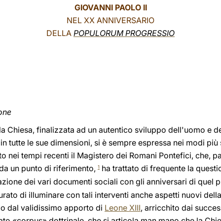
GIOVANNI PAOLO II
NEL XX ANNIVERSARIO
DELLA
POPULORUM PROGRESSIO
one
lla Chiesa, finalizzata ad un autentico sviluppo dell'uomo e del
 tutte le sue dimensioni, si è sempre espressa nei modi più 
tato nei tempi recenti il Magistero dei Romani Pontefici, che, 
a un punto di riferimento,
ha trattato di frequente la quest
1
azione dei vari documenti sociali con gli anniversari di que
to di illuminare con tali interventi anche aspetti nuovi della
o dal validissimo apporto di
Leone XIII
, arricchito dai success
ato «corpus» dottrinale, che si articola man mano che la Chie