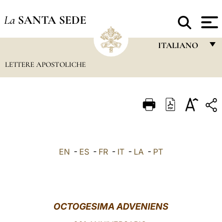
La
SANTA SEDE
ITALIANO
LETTERE APOSTOLICHE
FRANÇAIS
ENGLISH
ITALIANO
PORTUGUÊS
ESPAÑOL
EN
-
ES
-
FR
-
IT
-
LA
-
PT
DEUTSCH
POLSKI
العربيّة
OCTOGESIMA ADVENIENS
中文