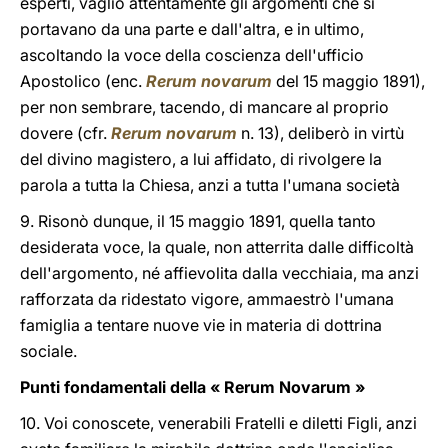
esperti, vagliò attentamente gli argomenti che si
portavano da una parte e dall'altra, e in ultimo,
ascoltando la voce della coscienza dell'ufficio
Apostolico (enc.
Rerum novarum
del 15 maggio 1891),
per non sembrare, tacendo, di mancare al proprio
dovere (cfr.
Rerum novarum
n. 13), deliberò in virtù
del divino magistero, a lui affidato, di rivolgere la
parola a tutta la Chiesa, anzi a tutta l'umana società
9. Risonò dunque, il 15 maggio 1891, quella tanto
desiderata voce, la quale, non atterrita dalle difficoltà
dell'argomento, né affievolita dalla vecchiaia, ma anzi
rafforzata da ridestato vigore, ammaestrò l'umana
famiglia a tentare nuove vie in materia di dottrina
sociale.
Punti fondamentali della « Rerum Novarum »
10. Voi conoscete, venerabili Fratelli e diletti Figli, anzi