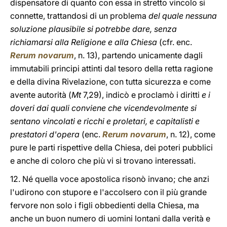
dispensatore di quanto con essa in stretto vincolo si
connette, trattandosi di un problema
del quale nessuna
soluzione plausibile si potrebbe dare, senza
richiamarsi alla Religione e alla Chiesa
(cfr. enc.
Rerum novarum
, n. 13), partendo unicamente dagli
immutabili principi attinti dal tesoro della retta ragione
e della divina Rivelazione, con tutta sicurezza e come
avente autorità (
Mt
7,29), indicò e proclamò i diritti
e i
doveri dai quali conviene che vicendevolmente si
sentano vincolati e ricchi e proletari, e capitalisti e
prestatori d'opera
(enc.
Rerum novarum
, n. 12), come
pure le parti rispettive della Chiesa, dei poteri pubblici
e anche di coloro che più vi si trovano interessati.
12. Né quella voce apostolica risonò invano; che anzi
l'udirono con stupore e l'accolsero con il più grande
fervore non solo i figli obbedienti della Chiesa, ma
anche un buon numero di uomini lontani dalla verità e