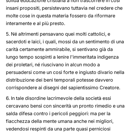
solida educazione cristiana a non trascorrere in così
insani propositi, persistevano tuttavia nel credere che
molte cose in questa materia fossero da riformare
interamente e al più presto.
5. Né altrimenti pensavano quei molti cattolici, e
sacerdoti e laici, i quali, mossi da un sentimento di una
carità certamente ammirabile, si sentivano già da
lungo tempo sospinti a lenire l'immeritata indigenza
dei proletari, né riuscivano in alcun modo a
persuadersi come un così forte e ingiusto divario nella
distribuzione dei beni temporali potesse davvero
corrispondere ai disegni del sapientissimo Creatore.
6. In tale disordine lacrimevole della società essi
cercavano bensì con sincerità un pronto rimedio e una
salda difesa contro i pericoli peggiori: ma per la
fiacchezza della mente umana anche nei migliori,
vedendosi respinti da una parte quasi perniciosi