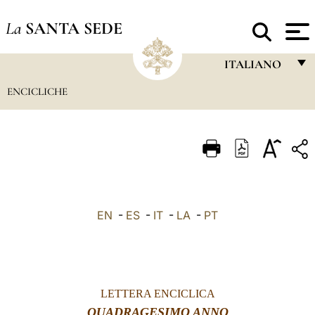
La
SANTA SEDE
ITALIANO
ENCICLICHE
FRANÇAIS
ENGLISH
ITALIANO
PORTUGUÊS
ESPAÑOL
EN
-
ES
-
IT
-
LA
-
PT
DEUTSCH
POLSKI
العربيّة
LETTERA ENCICLICA
中文
QUADRAGESIMO ANNO