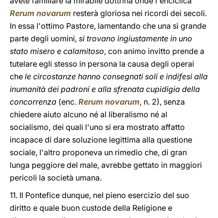
avete familiare la mirabile dottrina onde l'enciclica
Rerum novarum
resterà gloriosa nei ricordi dei secoli.
In essa l'ottimo Pastore, lamentando che una sì grande
parte degli uomini,
si trovano ingiustamente in uno
stato misero e calamitoso
, con animo invitto prende a
tutelare egli stesso in persona la causa degli operai
che
le circostanze hanno consegnati soli e indifesi alla
inumanità dei padroni e alla sfrenata cupidigia della
concorrenza
(enc.
Rerum novarum
, n. 2), senza
chiedere aiuto alcuno né al liberalismo né al
socialismo, dei quali l'uno si era mostrato affatto
incapace di dare soluzione legittima alla questione
sociale, l'altro proponeva un rimedio che, di gran
lunga peggiore del male, avrebbe gettato in maggiori
pericoli la società umana.
11. Il Pontefice dunque, nel pieno esercizio del suo
diritto e quale buon custode della Religione e