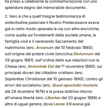
ha preso a celebrarne la commemorazione con uno
splendore degno del memorabile documento.
2. Vero è che a quell'insigne testimonianza di
sollecitudine pastorale il Nostro Predecessore aveva
già in certo modo spianata la via con altre encicliche,
come quella sui fondamenti della società umana, la
famiglia cioè e il venerando Sacramento del
matrimonio (enc.
Arcanum
del 10 febbraio 1880);
sull'origine del potere civile (enciclica
Diuturnum
del
29 giugno 1881); sull'ordine delle sue relazioni con la
Chiesa (enc.
Immortale Dei
del 1° novembre 1885); sui
principali doveri del cittadino cristiano (enc.
Sapientiae Christianae
del 10 gennaio 1890); contro gli
errori del socialismo (enc.
Quod apostolici muneris
del 28 dicembre 1878) e la prava dottrina intorno
all'umana libertà (enc.
Libertas
del 20 giugno 1888) e
altre di ugual genere, dove
Leone XIII
aveva già