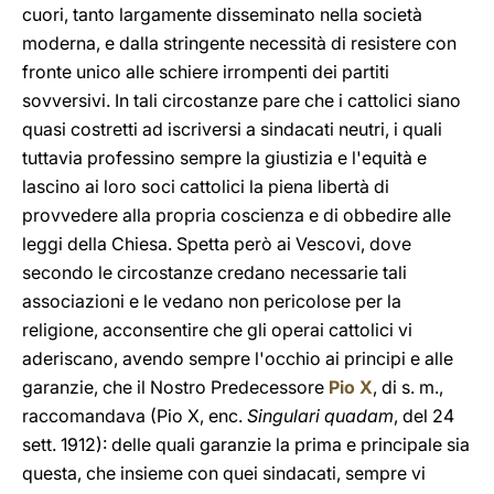
cuori, tanto largamente disseminato nella società
moderna, e dalla stringente necessità di resistere con
fronte unico alle schiere irrompenti dei partiti
sovversivi. In tali circostanze pare che i cattolici siano
quasi costretti ad iscriversi a sindacati neutri, i quali
tuttavia professino sempre la giustizia e l'equità e
lascino ai loro soci cattolici la piena libertà di
provvedere alla propria coscienza e di obbedire alle
leggi della Chiesa. Spetta però ai Vescovi, dove
secondo le circostanze credano necessarie tali
associazioni e le vedano non pericolose per la
religione, acconsentire che gli operai cattolici vi
aderiscano, avendo sempre l'occhio ai principi e alle
garanzie, che il Nostro Predecessore
Pio X
, di s. m.,
raccomandava (Pio X, enc.
Singulari quadam
, del 24
sett. 1912): delle quali garanzie la prima e principale sia
questa, che insieme con quei sindacati, sempre vi