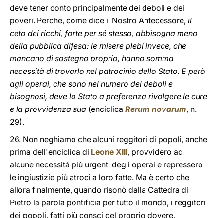
deve tener conto principalmente dei deboli e dei
poveri. Perché, come dice il Nostro Antecessore,
il
ceto dei ricchi, forte per sé stesso, abbisogna meno
della pubblica difesa: le misere plebi invece, che
mancano di sostegno proprio, hanno somma
necessità di trovarlo nel patrocinio dello Stato. E però
agli operai, che sono nel numero dei deboli e
bisognosi, deve lo Stato a preferenza rivolgere le cure
e la provvidenza sua
(enciclica
Rerum novarum
, n.
29).
26. Non neghiamo che alcuni reggitori di popoli, anche
prima dell'enciclica di
Leone XIII
, provvidero ad
alcune necessità più urgenti degli operai e repressero
le ingiustizie più atroci a loro fatte. Ma è certo che
allora finalmente, quando risonò dalla Cattedra di
Pietro la parola pontificia per tutto il mondo, i reggitori
dei popoli, fatti più consci del proprio dovere,