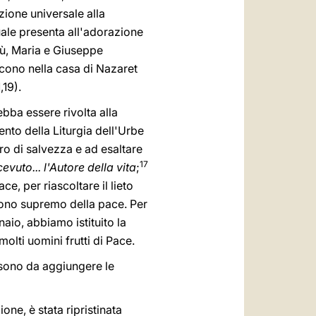
zione universale alla
ale presenta all'adorazione
esù, Maria e Giuseppe
ucono nella casa di Nazaret
,19).
ba essere rivolta alla
ento della Liturgia dell'Urbe
ro di salvezza e ad esaltare
17
vuto... l'Autore della vita
;
e, per riascoltare il lieto
 dono supremo della pace. Per
aio, abbiamo istituito la
olti uomini frutti di Pace.
 sono da aggiungere le
ione, è stata ripristinata