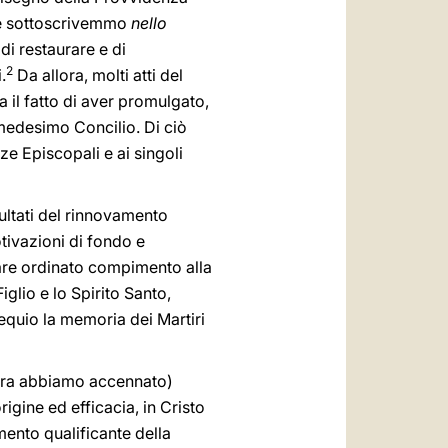
 e sottoscrivemmo
nello
di restaurare e di
2
.
Da allora, molti atti del
 il fatto di aver promulgato,
 medesimo Concilio. Di ciò
e Episcopali e ai singoli
sultati del rinnovamento
otivazioni di fondo e
dare ordinato compimento alla
Figlio e lo Spirito Santo,
equio la memoria dei Martiri
opra abbiamo accennato)
rigine ed efficacia, in Cristo
mento qualificante della