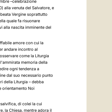
icembre –celebrazione
10) alla venuta del Salvatore, e
 beata Vergine soprattutto
lla quale fa risuonare
vi alla nascita imminente del
effabile amore con cui la
r andare incontro al
 osservare come la Liturgia
n l'ammirata memoria della
pedire ogni tendenza a
gine dal suo necessario punto
ri della Liturgia – debba
le orientamento Noi
lvifica, di colei la cui
re, la Chiesa, mentre adora il