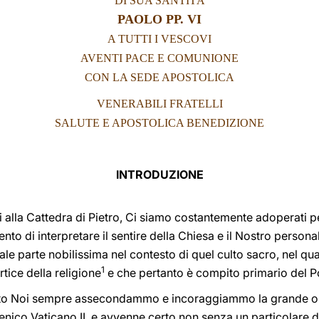
DI SUA SANTITÀ
PAOLO PP. VI
A TUTTI I VESCOVI
AVENTI PACE E COMUNIONE
CON LA SEDE APOSTOLICA
VENERABILI FRATELLI
SALUTE E APOSTOLICA BENEDIZIONE
INTRODUZIONE
alla Cattedra di Pietro, Ci siamo costantemente adoperati pe
tento di interpretare il sentire della Chiesa e il Nostro pers
ale parte nobilissima nel contesto di quel culto sacro, nel qua
1
rtice della religione
e che pertanto è compito primario del P
pito Noi sempre assecondammo e incoraggiammo la grande ope
ico Vaticano II, e avvenne certo non senza un particolare 