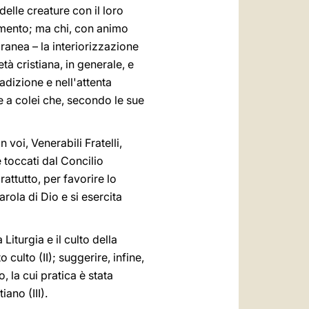
elle creature con il loro
amento; ma chi, con animo
ranea – la interiorizzazione
à cristiana, in generale, e
radizione e nell'attenta
de a colei che, secondo le sue
voi, Venerabili Fratelli,
e toccati dal Concilio
rattutto, per favorire lo
rola di Dio e si esercita
iturgia e il culto della
 culto (II); suggerire, infine,
 la cui pratica è stata
ano (III).