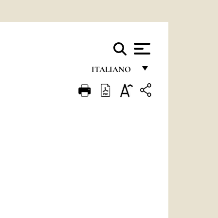
ITALIANO
FRANÇAIS
ENGLISH
ITALIANO
PORTUGUÊS
ESPAÑOL
DEUTSCH
POLSKI