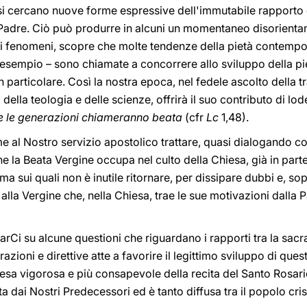
si cercano nuove forme espressive dell'immutabile rapporto d
oro Padre. Ciò può produrre in alcuni un momentaneo disorient
 tali fenomeni, scopre che molte tendenze della pietà contempo
 esempio – sono chiamate a concorrere allo sviluppo della piet
in particolare. Così la nostra epoca, nel fedele ascolto della t
ella teologia e delle scienze, offrirà il suo contributo di lo
te le generazioni chiameranno beata
(cfr
Lc
1,48).
 al Nostro servizio apostolico trattare, quasi dialogando con 
che la Beata Vergine occupa nel culto della Chiesa, già in part
ma sui quali non è inutile ritornare, per dissipare dubbi e, sop
lla Vergine che, nella Chiesa, trae le sue motivazioni dalla Pa
i su alcune questioni che riguardano i rapporti tra la sacra L
zioni e direttive atte a favorire il legittimo sviluppo di questo
resa vigorosa e più consapevole della recita del Santo Rosario,
ai Nostri Predecessori ed è tanto diffusa tra il popolo cristi