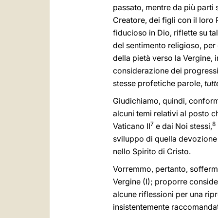
passato, mentre da più parti 
Creatore, dei figli con il l
fiducioso in Dio, riflette su
del sentimento religioso, per
della pietà verso la Vergine, 
considerazione dei progressi d
stesse profetiche parole,
tut
Giudichiamo, quindi, conforme
alcuni temi relativi al posto 
7
8
Vaticano II
e dai Noi stessi,
sviluppo di quella devozione a
nello Spirito di Cristo.
Vorremmo, pertanto, soffermarC
Vergine (I); proporre considera
alcune riflessioni per una rip
insistentemente raccomandata d