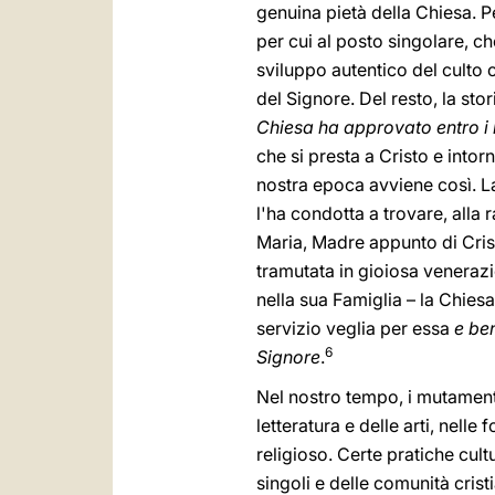
genuina pietà della Chiesa. Pe
per cui al posto singolare, c
sviluppo autentico del culto
del Signore. Del resto, la sto
Chiesa ha approvato entro i l
che si presta a Cristo e into
nostra epoca avviene così. La
l'ha condotta a trovare, alla
Maria, Madre appunto di Cris
tramutata in gioiosa venerazio
nella sua Famiglia – la Chies
servizio veglia per essa
e be
6
Signore
.
Nel nostro tempo, i mutamenti
letteratura e delle arti, nell
religioso. Certe pratiche cul
singoli e delle comunità crist