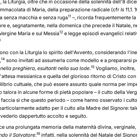
, la Liturgia, oltre che in occasione della solennità dell'8 d
mmacolata di Maria, della preparazione radicale (cfr
Is
11,1. 
11
esa senza macchia e senza ruga
–, ricorda frequentemente la
mbre e, segnatamente, nella domenica che precede il Natale, ne
12
 Vergine Maria e sul Messia
e legge episodi evangelici relati
3
ivono con la Liturgia lo spirito dell'Avvento, considerando l'in
14
,
sono invitati ad assumerla come modello e a prepararsi pe
15
 nella preghiera, esultanti nella sua lode
.
Vogliamo, inoltre,
attesa messianica e quella del glorioso ritorno di Cristo co
uilibrio cultuale, che può essere assunto quale norma per im
talora in alcune forme di pietà popolare – il culto della Ver
 e faccia sì che questo periodo – come hanno osservato i culto
rticolarmente adatto per il culto alla Madre del Signore: ta
vederlo dappertutto accolto e seguito.
sce una prolungata memoria della maternità divina, verginale, sa
16
ndo il Salvatore
:
infatti, nella solennità del Natale del Signo