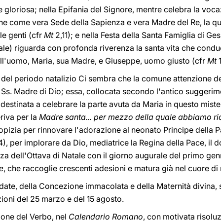
 gloriosa; nella Epifania del Signore, mentre celebra la voca
ne come vera Sede della Sapienza e vera Madre del Re, la qu
le genti (cfr
Mt
2,11); e nella Festa della Santa Famiglia di G
tale) riguarda con profonda riverenza la santa vita che cond
dell'uomo, Maria, sua Madre, e Giuseppe, uomo giusto (cfr
Mt
1
el periodo natalizio Ci sembra che la comune attenzione deb
ia Ss. Madre di Dio; essa, collocata secondo l'antico suggerim
 destinata a celebrare la parte avuta da Maria in questo miste
riva per la
Madre santa... per mezzo della quale abbiamo rice
opizia per rinnovare l'adorazione al neonato Principe della Pac
4), per implorare da Dio, mediatrice la Regina della Pace, il
nza dell'Ottava di Natale con il giorno augurale del primo genn
e
, che raccoglie crescenti adesioni e matura già nel cuore di m
ordate, della Concezione immacolata e della Maternità divina,
ioni del 25 marzo e del 15 agosto.
ione del Verbo, nel
Calendario Romano
, con motivata risoluz