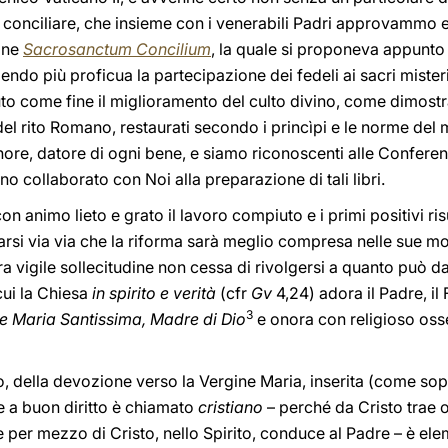
o conciliare, che insieme con i venerabili Padri approvammo
one
Sacrosanctum Concilium
, la quale si proponeva appunto 
endo più proficua la partecipazione dei fedeli ai sacri misteri
o come fine il miglioramento del culto divino, come dimostra
i del rito Romano, restaurati secondo i princìpi e le norme del
ore, datore di ogni bene, e siamo riconoscenti alle Conferenz
o collaborato con Noi alla preparazione di tali libri.
n animo lieto e grato il lavoro compiuto e i primi positivi ri
icarsi via via che la riforma sarà meglio compresa nelle sue m
ra vigile sollecitudine non cessa di rivolgersi a quanto può 
cui la Chiesa
in spirito e verità
(cfr
Gv
4,24) adora il Padre, il 
3
e Maria Santissima, Madre di Dio
e onora con religioso oss
o, della devozione verso la Vergine Maria, inserita (come s
e a buon diritto è chiamato
cristiano
– perché da Cristo trae o
per mezzo di Cristo, nello Spirito, conduce al Padre – è ele