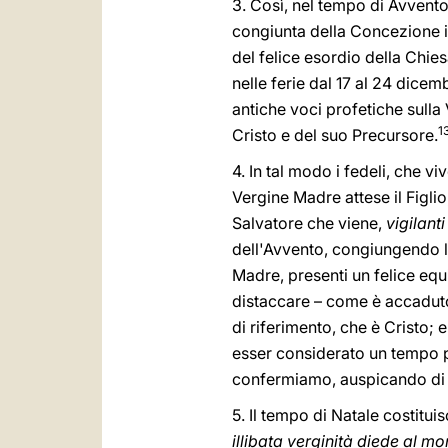
3. Così, nel tempo di Avvento
congiunta della Concezione i
del felice esordio della Chi
nelle ferie dal 17 al 24 dice
antiche voci profetiche sulla
1
Cristo e del suo Precursore.
4. In tal modo i fedeli, che v
Vergine Madre attese il Figlio
Salvatore che viene,
vigilanti
dell'Avvento, congiungendo l'
Madre, presenti un felice eq
distaccare – come è accaduto 
di riferimento, che è Cristo;
esser considerato un tempo pa
confermiamo, auspicando di 
5. Il tempo di Natale costitui
illibata verginità diede al mo