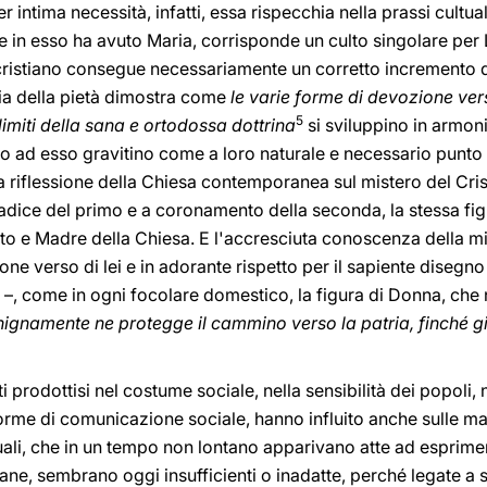
r intima necessità, infatti, essa rispecchia nella prassi cultual
he in esso ha avuto Maria, corrisponde un culto singolare per 
 cristiano consegue necessariamente un corretto incremento 
ria della pietà dimostra come
le varie forme di devozione vers
5
imiti della sana e ortodossa dottrina
si sviluppino in armon
rno ad esso gravitino come a loro naturale e necessario punto 
 riflessione della Chiesa contemporanea sul mistero del Cris
 radice del primo e a coronamento della seconda, la stessa fi
to e Madre della Chiesa. E l'accresciuta conoscenza della mi
ne verso di lei e in adorante rispetto per il sapiente disegno 
a –, come in ogni focolare domestico, la figura di Donna, che 
nignamente ne protegge il cammino verso la patria, finché gi
 prodottisi nel costume sociale, nella sensibilità dei popoli,
e forme di comunicazione sociale, hanno influito anche sulle m
tuali, che in un tempo non lontano apparivano atte ad esprimer
iane, sembrano oggi insufficienti o inadatte, perché legate a 