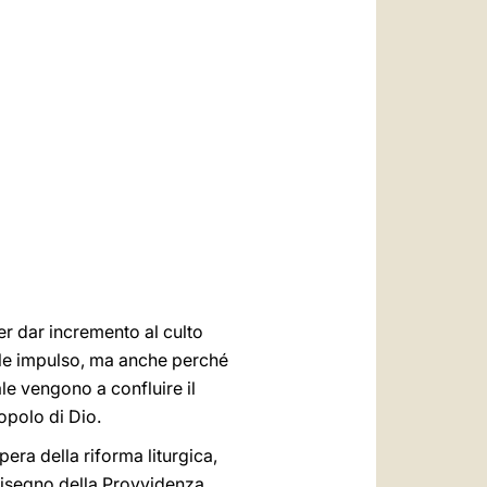
العربيّة
中文
LATINE
r dar incremento al culto
onale impulso, ma anche perché
le vengono a confluire il
opolo di Dio.
ra della riforma liturgica,
disegno della Provvidenza