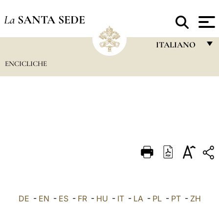
La
SANTA SEDE
ITALIANO
ENCICLICHE
FRANÇAIS
ENGLISH
ITALIANO
PORTUGUÊS
ESPAÑOL
DEUTSCH
POLSKI
العربيّة
DE
-
EN
-
ES
-
FR
-
HU
-
IT
-
LA
-
PL
-
PT
-
ZH
中文