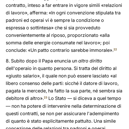
contratto, inteso a far entrare in vigore simili «relazioni
di lavoro», afferma: «In ogni convenzione stipulata tra
padroni ed operai vi è sempre la condizione o
espressa o sottintesa» che si sia provveduto
convenientemente al riposo, proporzionato «alla
somma delle energie consumate nel lavoro»; poi
conclude: «Un patto contrario sarebbe immorale».
22
8. Subito dopo il Papa enuncia un
altro diritto
dell'operaio in quanto persona. Si tratta del diritto al
«giusto salario», il quale non può essere lasciato «al
libero consenso delle parti: sicché il datore di lavoro,
pagata la mercede, ha fatto la sua parte, né sembra sia
debitore di altro».
Lo Stato — si diceva a quel tempo
23
— non ha potere di intervenire nella determinazione di
questi contratti, se non per assicurare l'adempimento
di quanto è stato esplicitamente pattuito. Una simile
concezione delle relazioni tra padroni e operai,