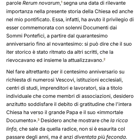
parole
Rerum novarum
,
segna una data di rilevante
1
importanza nella presente storia della Chiesa ed anche
nel mio pontificato. Essa, infatti, ha avuto il privilegio di
esser commemorata con solenni Documenti dai
Sommi Pontefici, a partire dal quarantesimo
anniversario fino al novantesimo: si può dire che il suo
iter storico è stato ritmato da altri scritti, che la
rievocavano ed insieme la attualizzavano.
2
Nel fare altrettanto per il centesimo anniversario su
richiesta di numerosi Vescovi, istituzioni ecclesiali,
centri di studi, imprenditori e lavoratori, sia a titolo
individuale che come membri di associazioni, desidero
anzitutto soddisfare il debito di gratitudine che l'intera
Chiesa ha verso il grande Papa e il suo «immortale
Documento».
Desidero anche mostrare che
la ricca
3
linfa,
che sale da quella radice, non si è esaurita col
passare degli anni, ma
è
anzi
diventata più feconda.