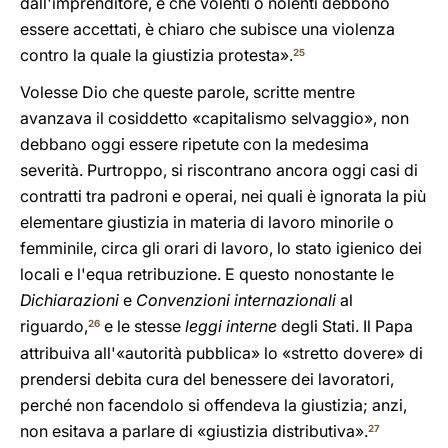
dall'imprenditore, e che volenti o nolenti debbono
essere accettati, è chiaro che subisce una violenza
contro la quale la giustizia protesta».
25
Volesse Dio che queste parole, scritte mentre
avanzava il cosiddetto «capitalismo selvaggio», non
debbano oggi essere ripetute con la medesima
severità. Purtroppo, si riscontrano ancora oggi casi di
contratti tra padroni e operai, nei quali è ignorata la più
elementare giustizia in materia di lavoro minorile o
femminile, circa gli orari di lavoro, lo stato igienico dei
locali e l'equa retribuzione. E questo nonostante le
Dichiarazioni
e
Convenzioni internazionali
al
riguardo,
e le stesse
leggi interne
degli Stati. Il Papa
26
attribuiva all'«autorità pubblica» lo «stretto dovere» di
prendersi debita cura del benessere dei lavoratori,
perché non facendolo si offendeva la giustizia; anzi,
non esitava a parlare di «giustizia distributiva».
27