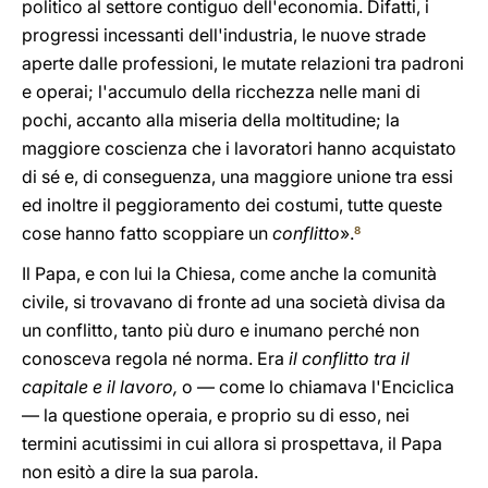
politico al settore contiguo dell'economia. Difatti, i
progressi incessanti dell'industria, le nuove strade
aperte dalle professioni, le mutate relazioni tra padroni
e operai; l'accumulo della ricchezza nelle mani di
pochi, accanto alla miseria della moltitudine; la
maggiore coscienza che i lavoratori hanno acquistato
di sé e, di conseguenza, una maggiore unione tra essi
ed inoltre il peggioramento dei costumi, tutte queste
cose hanno fatto scoppiare un
conflitto
».
8
Il Papa, e con lui la Chiesa, come anche la comunità
civile, si trovavano di fronte ad una società divisa da
un conflitto, tanto più duro e inumano perché non
conosceva regola né norma. Era
il conflitto tra il
capitale e il lavoro,
o — come lo chiamava l'Enciclica
— la questione operaia, e proprio su di esso, nei
termini acutissimi in cui allora si prospettava, il Papa
non esitò a dire la sua parola.