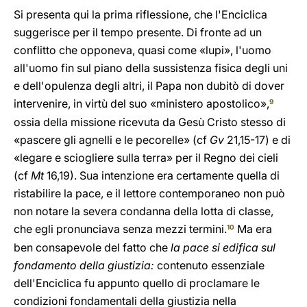
Si presenta qui la prima riflessione, che l'Enciclica
suggerisce per il tempo presente. Di fronte ad un
conflitto che opponeva, quasi come «lupi», l'uomo
all'uomo fin sul piano della sussistenza fisica degli uni
e dell'opulenza degli altri, il Papa non dubitò di dover
intervenire, in virtù del suo «ministero apostolico»,
9
ossia della missione ricevuta da Gesù Cristo stesso di
«pascere gli agnelli e le pecorelle» (cf
Gv
21,15-17) e di
«legare e sciogliere sulla terra» per il Regno dei cieli
(cf
Mt
16,19). Sua intenzione era certamente quella di
ristabilire la pace, e il lettore contemporaneo non può
non notare la severa condanna della lotta di classe,
che egli pronunciava senza mezzi termini.
Ma era
10
ben consapevole del fatto che
la pace si edifica sul
fondamento della giustizia:
contenuto essenziale
dell'Enciclica fu appunto quello di proclamare le
condizioni fondamentali della giustizia nella