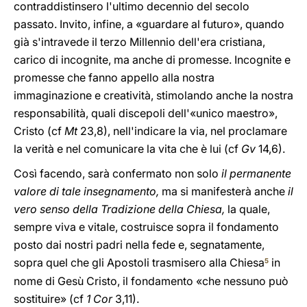
contraddistinsero l'ultimo decennio del secolo
passato. Invito, infine, a «guardare al futuro», quando
già s'intravede il terzo Millennio dell'era cristiana,
carico di incognite, ma anche di promesse. Incognite e
promesse che fanno appello alla nostra
immaginazione e creatività, stimolando anche la nostra
responsabilità, quali discepoli dell'«unico maestro»,
Cristo (cf
Mt
23,8), nell'indicare la via, nel proclamare
la verità e nel comunicare la vita che è lui (cf
Gv
14,6).
Così facendo, sarà confermato non solo
il permanente
valore di tale insegnamento,
ma si manifesterà anche
il
vero senso della Tradizione della Chiesa,
la quale,
sempre viva e vitale, costruisce sopra il fondamento
posto dai nostri padri nella fede e, segnatamente,
sopra quel che gli Apostoli trasmisero alla Chiesa
in
5
nome di Gesù Cristo, il fondamento «che nessuno può
sostituire» (cf
1 Cor
3,11).