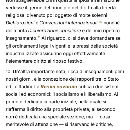
Non sbaglierebbe chi in questa limpida affermazione
vedesse il germe del principio del diritto alla libertà
religiosa, divenuto poi oggetto di molte solenni
Dichiarazioni
e
Convenzioni internazionali
,
nonché
30
della nota
Dichiarazione conciliare
e del mio ripetuto
insegnamento.
Al riguardo, ci si deve domandare se
31
gli ordinamenti legali vigenti e la prassi delle società
industrializzate assicurino oggi effettivamente
l'elementare diritto al riposo festivo.
10. Un'altra importante nota, ricca di insegnamenti per i
nostri giorni, è la concezione dei rapporti tra lo Stato
ed i cittadini. La
Rerum novarum
critica i due sistemi
sociali ed economici: il socialismo e il liberalismo. Al
primo è dedicata la parte iniziale, nella quale si
riafferma il diritto alla proprietà privata; al secondo
non è dedicata una speciale sezione, ma — cosa
meritevole di attenzione — si riservano le critiche,