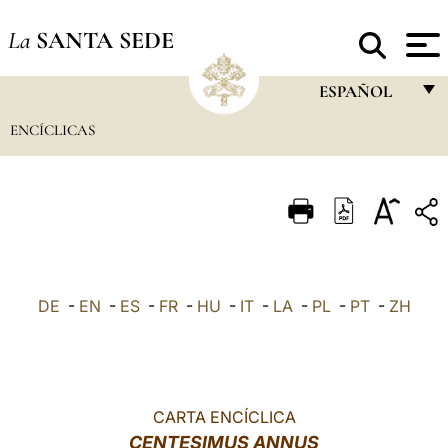
La
SANTA SEDE
ESPAÑOL
ENCÍCLICAS
FRANÇAIS
ENGLISH
ITALIANO
PORTUGUÊS
ESPAÑOL
DE
-
EN
-
ES
-
FR
-
HU
-
IT
-
LA
-
PL
-
PT
-
ZH
DEUTSCH
POLSKI
العربيّة
CARTA ENCÍCLICA
CENTESIMUS ANNUS
中文