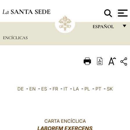
La
SANTA SEDE
ESPAÑOL
ENCÍCLICAS
FRANÇAIS
ENGLISH
ITALIANO
PORTUGUÊS
ESPAÑOL
DE
-
EN
-
ES
-
FR
-
IT
-
LA
-
PL
-
PT
-
SK
DEUTSCH
POLSKI
العربيّة
CARTA ENCÍCLICA
LABOREM EXERCENS
中文