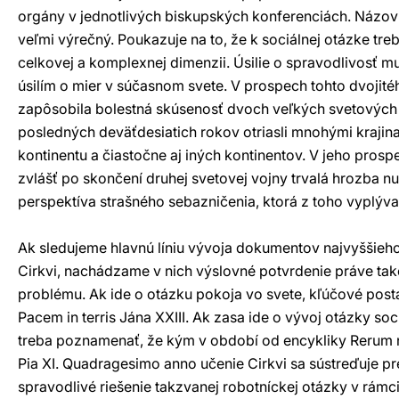
orgány v jednotlivých biskupských konferenciách. Názov t
veľmi výrečný. Poukazuje na to, že k sociálnej otázke treb
celkovej a komplexnej dimenzii. Úsilie o spravodlivosť m
úsilím o mier v súčasnom svete. V prospech tohto dvojit
zapôsobila bolestná skúsenosť dvoch veľkých svetových 
posledných deväťdesiatich rokov otriasli mnohými kraji
kontinentu a čiastočne aj iných kontinentov. V jeho prosp
zvlášť po skončení druhej svetovej vojny trvalá hrozba nu
perspektíva strašného sebazničenia, ktorá z toho vyplýva
Ak sledujeme hlavnú líniu vývoja dokumentov najvyššieho
Cirkvi, nachádzame v nich výslovné potvrdenie práve tak
problému. Ak ide o otázku pokoja vo svete, kľúčové post
Pacem in terris Jána XXIII. Ak zasa ide o vývoj otázky soci
treba poznamenať, že kým v období od encykliky Rerum
Pia XI. Quadragesimo anno učenie Cirkvi sa sústreďuje 
spravodlivé riešenie takzvanej robotníckej otázky v rámci