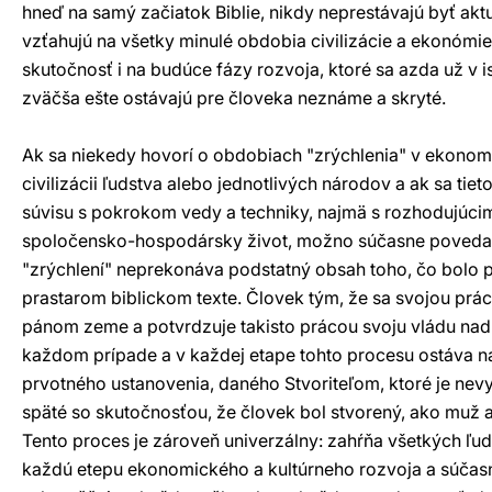
hneď na samý začiatok Biblie, nikdy neprestávajú byť akt
vzťahujú na všetky minulé obdobia civilizácie a ekonómie
skutočnosť i na budúce fázy rozvoja, ktoré sa azda už v ist
zväčša ešte ostávajú pre človeka neznáme a skryté.
Ak sa niekedy hovorí o obdobiach "zrýchlenia" v ekonom
civilizácii ľudstva alebo jednotlivých národov a ak sa tiet
súvisu s pokrokom vedy a techniky, najmä s rozhodujúci
spoločensko-hospodársky život, možno súčasne povedať,
"zrýchlení" neprekonáva podstatný obsah toho, čo bolo
prastarom biblickom texte. Človek tým, že sa svojou prá
pánom zeme a potvrdzuje takisto prácou svoju vládu nad
každom prípade a v každej etape tohto procesu ostáva n
prvotného ustanovenia, daného Stvoriteľom, ktoré je nev
späté so skutočnosťou, že človek bol stvorený, ako muž a
Tento proces je zároveň univerzálny: zahŕňa všetkých ľud
každú etepu ekonomického a kultúrneho rozvoja a súčasne