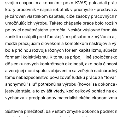
svojím chápaním a konaním - pozn. KVAS) pokladali prácu 
ktorý pracovník - najmä robotník v priemysle - predáva z
je zároveň vlastníkom kapitálu, čiže zásoby pracovných 
umožňujúcich výrobu. Takéto chápanie práce bolo rozšír
polovici devätnásteho storočia. Neskôr výslovné formulá
zanikli a ustúpili pred ľudskejším spôsobom zmýšľania a j
medzi pracujúcim človekom a komplexom nástrojov a vý
bola príčinou rozvoja rôznych foriem kapitalizmu, súbež
formami kolektivizmu. K tomu sa pripojili iné spoločens
dôsledku nových konkrétnych okolností, ako bola činnos
a verejnej moci spolu s objavením sa veľkých nadnárodn
tomu nebezpečenstvo považovať ľudskú prácu za "tovar 
anonymnú "silu" potrebnú na výrobu (hovorí sa dokonca o
jestvuje stále, a to zvlášť vtedy, keď celkový pohľad na
vychádza z predpokladov materialistického ekonomizmu
Sústavná príležitosť, ba v istom zmysle dokonca podnet 