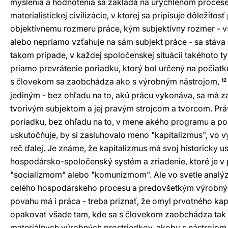
myslenia a hodnotenia sa zakladá na urýchlenom procese
materialistickej civilizácie, v ktorej sa pripisuje dôležito
objektívnemu rozmeru práce, kým subjektívny rozmer - v
alebo nepriamo vzťahuje na sám subjekt práce - sa stá
takom prípade, v každej spoločenskej situácii takéhoto t
priamo prevrátenie poriadku, ktorý bol určený na počiatk
s človekom sa zaobchádza ako s výrobným nástrojom,
12
jediným - bez ohľadu na to, akú prácu vykonáva, sa má 
tvorivým subjektom a jej pravým strojcom a tvorcom. Prá
poriadku, bez ohľadu na to, v mene akého programu a 
uskutočňuje, by si zasluhovalo meno "kapitalizmus", vo
reč ďalej. Je známe, že kapitalizmus má svoj historicky 
hospodársko-spoločenský systém a zriadenie, ktoré je v 
"socializmom" alebo "komunizmom". Ale vo svetle analýz
celého hospodárskeho procesu a predovšetkým výrobných 
povahu má i práca - treba priznať, že omyl prvotného ka
opakovať všade tam, kde sa s človekom zaobchádza tak
materiálnych výrobných prostriedkov, akoby s nástrojom, 