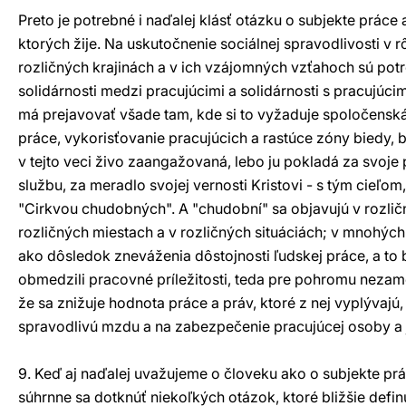
Preto je potrebné i naďalej klásť otázku o subjekte práce
ktorých žije. Na uskutočnenie sociálnej spravodlivosti v r
rozličných krajinách a v ich vzájomných vzťahoch sú pot
solidárnosti medzi pracujúcimi a solidárnosti s pracujúcim
má prejavovať všade tam, kde si to vyžaduje spoločensk
práce, vykorisťovanie pracujúcich a rastúce zóny biedy, b
v tejto veci živo zaangažovaná, lebo ju pokladá za svoje 
službu, za meradlo svojej vernosti Kristovi - s tým cieľo
"Cirkvou chudobných". A "chudobní" sa objavujú v rozli
rozličných miestach a v rozličných situáciách; v mnohýc
ako dôsledok zneváženia dôstojnosti ľudskej práce, a to 
obmedzili pracovné príležitosti, teda pre pohromu nezame
že sa znižuje hodnota práce a práv, ktoré z nej vyplývajú
spravodlivú mzdu a na zabezpečenie pracujúcej osoby a j
9. Keď aj naďalej uvažujeme o človeku ako o subjekte pr
súhrnne sa dotknúť niekoľkých otázok, ktoré bližšie defin