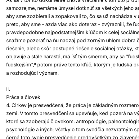
Ak sa v tomto dokumente znova vraciame k tomuto probl
samozrejme, nemáme úmysel dotknúť sa všetkých jeho aspe
aby sme zozbierali a zopakovali to, čo sa už nachádza v u
preto, aby sme - azda viac ako doteraz - zvýraznili, že ľ
pravdepodobne najpodstatnejším kľúčom k celej sociálnej
snažíme pozerať na ňu naozaj pod zorným uhlom dobra č
riešenie, alebo skôr postupné riešenie sociálnej otázky, 
objavuje a stále narastá, má ísť tým smerom, aby sa "ľudsk
ľudskejším",
potom práve tento kľúč, ktorým je ľudská p
8
a rozhodujúci význam.
II.
Práca a človek
4. Cirkev je presvedčená, že práca je základným rozmero
zemi. V tomto presvedčení sa upevňuje, keď pozerá na vý
ktoré sa zaoberajú človekom: antropológie, paleontológie,
psychológie a iných; všetky o tom svedčia nezvratným 
čerpá toto svoje presvedčenie predovšetkým zo zjavené