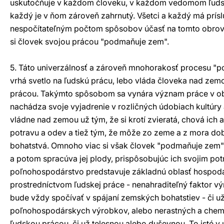
uskutočňuje v každom človeku, v každom vedomom ľudsk
každý je v ňom zároveň zahrnutý. Všetci a každý má prís
nespočítateľným počtom spôsobov účasť na tomto obro
si človek svojou prácou "podmaňuje zem".
5. Táto univerzálnosť a zároveň mnohorakosť procesu "
vrhá svetlo na ľudskú prácu, lebo vláda človeka nad zem
prácou. Takýmto spôsobom sa vynára význam práce v ob
nachádza svoje vyjadrenie v rozličných údobiach kultúry a
vládne nad zemou už tým, že si krotí zvieratá, chová ich a
potravu a odev a tiež tým, že môže zo zeme a z mora dob
bohatstvá. Omnoho viac si však človek "podmaňuje zem",
a potom spracúva jej plody, prispôsobujúc ich svojim pot
poľnohospodárstvo predstavuje základnú oblasť hospodár
prostredníctvom ľudskej práce - nenahraditeľný faktor vý
bude vždy spočívať v spájaní zemských bohatstiev - či už
poľnohospodárskych výrobkov, alebo nerastných a chemi
ľudskou prácou, či už telesnou alebo duševnou. To isté v u