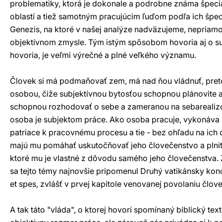
problematiky, ktorá je dokonale a podrobne známa špeci
oblastí a tiež samotným pracujúcim ľuďom podľa ich špeci
Genezis, na ktoré v našej analýze nadväzujeme, nepriamo
objektívnom zmysle. Tým istým spôsobom hovoria aj o sub
hovoria, je veľmi výrečné a plné veľkého významu.
Človek si má podmaňovať zem, má nad ňou vládnuť, preto
osobou, čiže subjektívnou bytosťou schopnou plánovite 
schopnou rozhodovať o sebe a zameranou na sebarealizo
osoba je subjektom práce. Ako osoba pracuje, vykonáva r
patriace k pracovnému procesu a tie - bez ohľadu na ich 
majú mu pomáhať uskutočňovať jeho človečenstvo a plniť
ktoré mu je vlastné z dôvodu samého jeho človečenstva.
sa tejto témy najnovšie pripomenul Druhý vatikánsky konc
et spes, zvlášť v prvej kapitole venovanej povolaniu člov
A tak táto "vláda", o ktorej hovorí spomínaný biblický text