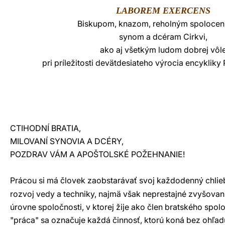
LABOREM EXERCENS
LATINE
Biskupom, knazom, reholným spolocen
synom a dcéram Cirkvi,
ako aj všetkým ludom dobrej vôl
pri príležitosti devätdesiateho výrocia encykli
CTIHODNÍ BRATIA,
MILOVANÍ SYNOVIA A DCÉRY,
POZDRAV VÁM A APOŠTOLSKÉ POŽEHNANIE!
Prácou si má človek zaobstarávať svoj každodenný chlie
rozvoj vedy a techniky, najmä však neprestajné zvyšovani
úrovne spoločnosti, v ktorej žije ako člen bratského spo
"práca" sa označuje každá činnosť, ktorú koná bez ohľadu