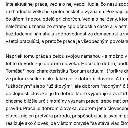
intelektuálnej práce, vedia o nej vedci, ľudia, čo nesú z
rozhodnutia veľkého spoločenského významu. Poznajú ju l
čo dňom i nocou bdejú pri chorých. Vedia o nej ženy, kto
náležitého uznania zo strany spoločnosti a často aj vlastn
každodennú námahu a zodpovednosť za domácnosť a vých
všetci pracujúci, a pretože práca je všeobecným povolaním
Napriek tomu práca s celou svojou námahou - a možno v
tohto dôvodu - je dobrom človeka. Hoci toto dobro, podľ
Tomáša
nosí charakteristiku "bonum arduum" ("príkre d
18
že pritom všetkom ako také nie je dobrom človeka. A to 
"užitočným" alebo "úžitkovým", ale dobrom "hodným" č
dôstojnosti človeka; je to dobro, ktoré vyjadruje a zveľaď
chceme bližšie určiť morálny význam práce, treba mať pr
pravdu. Práca je dobrom človeka, dobrom jeho človečenst
človek nielen pretvára prírodu, prispôsobujúc ju svojim p
realizuje ako človek, ba v istom zmysle "sa stáva viac čl