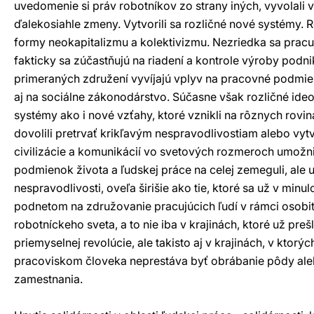
uvedomenie si práv robotníkov zo strany iných, vyvolali
ďalekosiahle zmeny. Vytvorili sa rozličné nové systémy. R
formy neokapitalizmu a kolektivizmu. Nezriedka sa pracu
fakticky sa zúčastňujú na riadení a kontrole výroby podn
primeraných združení vyvíjajú vplyv na pracovné podmi
aj na sociálne zákonodárstvo. Súčasne však rozličné id
systémy ako i nové vzťahy, ktoré vznikli na rôznych rovin
dovolili pretrvať krikľavým nespravodlivostiam alebo vytv
civilizácie a komunikácií vo svetových rozmeroch umožni
podmienok života a ľudskej práce na celej zemeguli, ale 
nespravodlivosti, oveľa širišie ako tie, ktoré sa už v minul
podnetom na združovanie pracujúcich ľudí v rámci osobitn
robotníckeho sveta, a to nie iba v krajinách, ktoré už pre
priemyselnej revolúcie, ale takisto aj v krajinách, v ktor
pracoviskom človeka neprestáva byť obrábanie pôdy al
zamestnania.