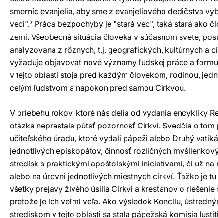
smerníc evanjelia, aby sme z evanjeliového dedičstva vybe
veci".
Práca bezpochyby je "stará vec", taká stará ako čl
7
zemi. Všeobecná situácia človeka v súčasnom svete, po
analyzovaná z rôznych, t.j. geografických, kultúrnych a c
vyžaduje objavovať nové významy ľudskej práce a formul
v tejto oblasti stoja pred každým človekom, rodinou, jed
celým ľudstvom a napokon pred samou Cirkvou.
V priebehu rokov, ktoré nás delia od vydania encykliky 
otázka neprestala pútať pozornosť Cirkvi. Svedčia o to
učiteľského úradu, ktoré vydali pápeži alebo Druhý vatiká
jednotlivých episkopátov, činnosť rozličných myšlienkový
stredísk s praktickými apoštolskými iniciatívami, či už n
alebo na úrovni jednotlivých miestnych cirkví. Ťažko je
všetky prejavy živého úsilia Cirkvi a kresťanov o riešenie 
pretože je ich veľmi veľa. Ako výsledok Koncilu, ústred
strediskom v tejto oblasti sa stala pápežská komisia Iustit