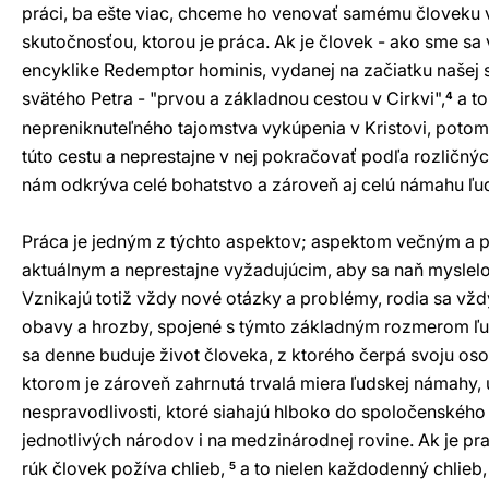
práci, ba ešte viac, chceme ho venovať samému človeku v
skutočnosťou, ktorou je práca. Ak je človek - ako sme sa v
encyklike Redemptor hominis, vydanej na začiatku našej 
svätého Petra - "prvou a základnou cestou v Cirkvi",
a to
4
nepreniknuteľného tajomstva vykúpenia v Kristovi, potom 
túto cestu a neprestajne v nej pokračovať podľa rozličný
nám odkrýva celé bohatstvo a zároveň aj celú námahu ľu
Práca je jedným z týchto aspektov; aspektom večným a 
aktuálnym a neprestajne vyžadujúcim, aby sa naň myslelo
Vznikajú totiž vždy nové otázky a problémy, rodia sa vždy
obavy a hrozby, spojené s týmto základným rozmerom ľud
sa denne buduje život človeka, z ktorého čerpá svoju oso
ktorom je zároveň zahrnutá trvalá miera ľudskej námahy, u
nespravodlivosti, ktoré siahajú hlboko do spoločenského 
jednotlivých národov i na medzinárodnej rovine. Ak je pra
rúk človek požíva chlieb,
a to nielen každodenný chlieb,
5