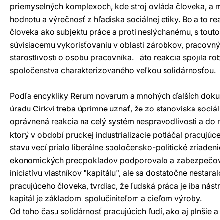
priemyselných komplexoch, kde stroj ovláda človeka, a
hodnotu a výrečnosť z hľadiska sociálnej etiky. Bola to re
človeka ako subjektu práce a proti neslýchanému, s tout
súvisiacemu vykorisťovaniu v oblasti zárobkov, pracov
starostlivosti o osobu pracovníka. Táto reakcia spojila ro
spoločenstva charakterizovaného veľkou solidárnosťou.
Podľa encykliky Rerum novarum a mnohých ďalších doku
úradu Cirkvi treba úprimne uznať, že zo stanoviska sociál
oprávnená reakcia na celý systém nespravodlivosti a do n
ktorý v období prudkej industrializácie potláčal pracujú
stavu vecí prialo liberálne spoločensko-politické zriadeni
ekonomických predpokladov podporovalo a zabezpečov
iniciatívu vlastníkov "kapitálu", ale sa dostatočne nestar
pracujúceho človeka, tvrdiac, že ľudská práca je iba nás
kapitál je základom, spolučiniteľom a cieľom výroby.
Od toho času solidárnosť pracujúcich ľudí, ako aj plnšie 