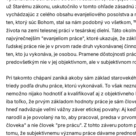
už Starému zákonu, uskutočnilo v tomto ohľade zásadnú
vychádzajúc z celého obsahu evanjeliového posolstva a 
ten, ktorý súc Bohom, stal sa nám podobný vo všetkom,
11
života na zemi telesnej práci v tesárskej dielni. Táto okol
najvýrečnejším "evanjeliom práce", ktoré ukazuje, že zá
ľudskej práce nie je v prvom rade druh vykonávanej činnos
ten, kto ju vykonáva, je osobou. Pramene dôstojnosti prá
predovšetkým nie v jej objektívnom, ale v subjektívnom 
Pri takomto chápaní zaniká akoby sám základ starovekéh
triedy podľa druhu práce, ktorú vykonávali. To však nez
nemožno nijako hodnotiť a kvalifikovať aj z objektívneho
iba toľko, že prvým základom hodnoty práce je sám človek
hneď nadväzuje veľmi vážny záver etickej povahy: Aj keď 
narodil a je povolaný na to, aby pracoval, predsa v prvom
človeka" a nie človek "pre prácu". Z tohto záveru poto
tomu, že subjektívnemu významu práce dávame prednosť 