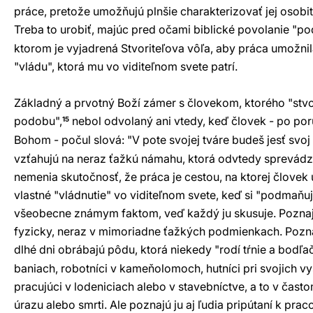
práce, pretože umožňujú plnšie charakterizovať jej osob
Treba to urobiť, majúc pred očami biblické povolanie "po
ktorom je vyjadrená Stvoriteľova vôľa, aby práca umožnil
"vládu", ktorá mu vo viditeľnom svete patrí.
Základný a prvotný Boží zámer s človekom, ktorého "stvori
podobu",
nebol odvolaný ani vtedy, keď človek - po por
15
Bohom - počul slová: "V pote svojej tváre budeš jesť svoj 
vzťahujú na neraz ťažkú námahu, ktorá odvtedy sprevádza
nemenia skutočnosť, že práca je cestou, na ktorej človek
vlastné "vládnutie" vo viditeľnom svete, keď si "podmaňu
všeobecne známym faktom, veď každý ju skusuje. Poznajú
fyzicky, neraz v mimoriadne ťažkých podmienkach. Poznajú
dlhé dni obrábajú pôdu, ktorá niekedy "rodí tŕnie a bodľač
baniach, robotníci v kameňolomoch, hutníci pri svojich v
pracujúci v lodeniciach alebo v stavebníctve, a to v čas
úrazu alebo smrti. Ale poznajú ju aj ľudia pripútaní k pra