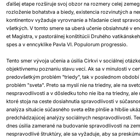
ďalšej etape rozširuje svoj obzor na rozmery celej zem
rozloženie bohatstva a biedy, existencia rozvinutých a ne
kontinentov vyžaduje vyrovnanie a hľadanie ciest spravo
všetkých. V tomto smere sa uberá učenie obsiahnuté v enc
et Magistra, v pastorálnej konštitúcii Druhého vatikánske
spes a v enncyklike Pavla VI. Populorum progressio.
Tento smer vývoja učenia a úsilia Cirkvi v sociálnej otá
objektívnemu poznaniu stavu vecí. Ak sa v minulosti v cen
predovšetkým problém "triedy", tak v poslednom období
problém "sveta". Preto sa myslí nie na triedny, ale na sve
nespravodlivosti a v dôsledku toho nie iba na triedny, ale
ktoré stoja na ceste dosiahnutia spravodlivosti v súčasn
analýza situácie súčasného sveta ešte plnšie a hlbšie uk
predchádzajúcej analýzy sociálnych nespravodlivostí. T
dnes úsilia zamerané na budovanie spravodlivosti na zem
nespravodlivé štruktúry, ale sa vyžaduje, aby sa preskúmal