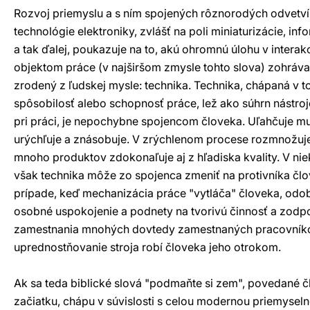
Rozvoj priemyslu a s ním spojených rôznorodých odvetví
technológie elektroniky, zvlášť na poli miniaturizácie, in
a tak ďalej, poukazuje na to, akú ohromnú úlohu v interak
objektom práce (v najširšom zmysle tohto slova) zohráv
zrodený z ľudskej mysle: technika. Technika, chápaná v t
spôsobilosť alebo schopnosť práce, lež ako súhrn nástroj
pri práci, je nepochybne spojencom človeka. Uľahčuje mu
urýchľuje a znásobuje. V zrýchlenom procese rozmnožuj
mnoho produktov zdokonaľuje aj z hľadiska kvality. V ni
však technika môže zo spojenca zmeniť na protivníka člo
prípade, keď mechanizácia práce "vytláča" človeka, od
osobné uspokojenie a podnety na tvorivú činnosť a zodp
zamestnania mnohých dovtedy zamestnaných pracovníkov
uprednostňovanie stroja robí človeka jeho otrokom.
Ak sa teda biblické slová "podmaňte si zem", povedané 
začiatku, chápu v súvislosti s celou modernou priemysel