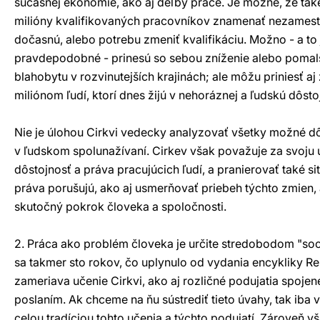
súčasnej ekonómie, ako aj deľby práce. Je možné, že ta
milióny kvalifikovaných pracovníkov znamenať nezamest
dočasnú, alebo potrebu zmeniť kvalifikáciu. Možno - a to 
pravdepodobné - prinesú so sebou zníženie alebo pomal
blahobytu v rozvinutejších krajinách; ale môžu priniesť aj
miliónom ľudí, ktorí dnes žijú v nehoráznej a ľudskú dôsto
Nie je úlohou Cirkvi vedecky analyzovať všetky možné d
v ľudskom spolunažívaní. Cirkev však považuje za svoju 
dôstojnosť a práva pracujúcich ľudí, a pranierovať také sit
práva porušujú, ako aj usmerňovať priebeh týchto zmien,
skutočný pokrok človeka a spoločnosti.
2. Práca ako problém človeka je určite stredobodom "soci
sa takmer sto rokov, čo uplynulo od vydania encykliky R
zameriava učenie Cirkvi, ako aj rozličné podujatia spojen
poslaním. Ak chceme na ňu sústrediť tieto úvahy, tak iba 
celou tradíciou tohto učenia a týchto podujatí. Zároveň v