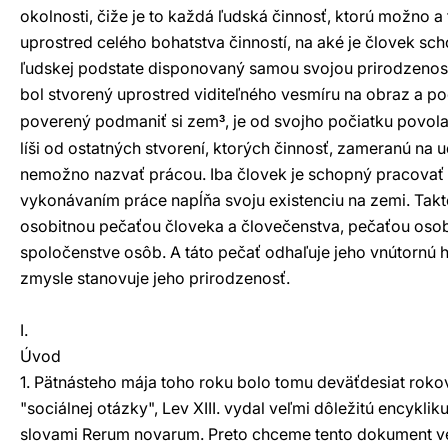
okolnosti, čiže je to každá ľudská činnosť, ktorú možno a
uprostred celého bohatstva činností, na aké je človek sc
ľudskej podstate disponovaný samou svojou prirodzenosť
bol stvorený uprostred viditeľného vesmíru na obraz a
poverený podmaniť si zem
, je od svojho počiatku povol
3
líši od ostatných stvorení, ktorých činnosť, zameranú na u
nemožno nazvať prácou. Iba človek je schopný pracovať 
vykonávaním práce napĺňa svoju existenciu na zemi. Tak
osobitnou pečaťou človeka a človečenstva, pečaťou osob
spoločenstve osôb. A táto pečať odhaľuje jeho vnútornú 
zmysle stanovuje jeho prirodzenosť.
I.
Úvod
1. Pätnásteho mája toho roku bolo tomu deväťdesiat roko
"sociálnej otázky", Lev XIII. vydal veľmi dôležitú encyklik
slovami Rerum novarum. Preto chceme tento dokument v