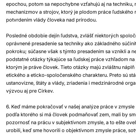
epochou, potom sa nepochybne vzťahujú aj na techniku, n
mechanizmov a strojov, ktorý je plodom práce ľudského 
potvrdením vlády človeka nad prírodou.
Posledné obdobie dejín ľudstva, zvlášť niektorých spoloč
oprávnené presadenie sa techniky ako základného súčin
pokroku; súčasne však s týmto presadením sa vznikli a n
podstatné otázky týkajúce sa ľudskej práce vzhľadom na 
ktorým je práve človek. Tieto otázky majú zvláštnu náplň
etického a eticko-spoločenského charakteru. Preto sú s
ustanovizne, štáty a vlády, zriadenia i medzinárodné organ
výzvou aj pre Cirkev.
6. Keď máme pokračovať v našej analýze práce v zmysle 
podľa ktorého si má človek podmaňovať zem, mali by sme
pozornosť na prácu v subjektívnom zmysle, a to ešte ove
urobili, keď sme hovorili o objektívnom zmysle práce, sot