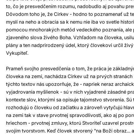
to, čo je presvedčením rozumu, nadobudlo aj povahu pre
Dôvodom toho je, že Cirkev - hodno to poznamenať už ter
myslí na neho a obracia sa k nemu nie iba vo svetle histori
pomocou mnohorakých metód vedeckého poznania, ale p
zjaveného slova živého Boha. Vzhľadom na človeka, usiluj
plány a ten nadprirodzený údel, ktorý človekovi určil živý 
Vykupiteľ.
Prameň svojho presvedčenia o tom, že práca je základn
človeka na zemi, nachádza Cirkev už na prvých stranách 
týchto textov nás upozorňuje, že - napriek neraz archai
vyjadrovania myšlienok - sú v nich vyjadrené zásadné pr
kontexte slov, ktorými sa opisuje tajomstvo stvorenia. Sú 
rozhodujú o človeku od začiatku a zároveň vytyčujú hlavné
na zemi tak v stave prvotnej spravodlivosti, ako aj po po
hriechom - prvotnej zmluvy, ktorú Stvoriteľ uzavrel pros
svojím tvorstvom. Keď človek stvorený "na Boží obraz... 