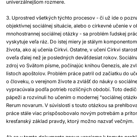
univerzálnejšom rozmere.
3. Uprostred všetkých týchto procesov - či už ide o poz
objektívnej sociálnej situácie, alebo o cirkevné učenie v ob
mnohostrannej sociálnej otázky - sa problém ľudskej prá
vyskytuje veľa ráz. Do istej miery je stálym komponento
života, ako aj učenia Cirkvi. Ostatne, v učení Cirkvi staro
oveľa ďalej než je posledných deväťdesiat rokov. Sociáln
zdroj vo Svätom písme, počínajúc knihou Genezis, ale zvl
listoch apoštolov. Problém práce patril od začiatku do uče
o človeku, o verejnom živote a zvlášť do náuky o sociálne
vypracúvala podľa potrieb rozličných období. Toto dedičs
pápeži a rozvinuli ho učením o modernej "sociálnej otázk
Rerum novarum. V súvislosti s touto otázkou sa prehlbov
práce stále viac prispôsobovalo novým potrebám a pritom
kresťanský základ pravdy, ktorý možno nazvať večným.