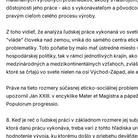
dôstojnosti jeho práce - ako s vykonávateľom a pôvodc
pravým cieľom celého procesu výroby.
Z toho vidieť, že analýza ľudskej práce vykonaná vo svetl
"vláde" človeka nad zemou, vniká do samého centra eti
problematiky. Toto poňatie by malo mať ústredné miesto v 
hospodárskej politiky, tak v rámci jednotlivých krajín, ako
medzinárodných a medzikontinentálnych vzťahoch, zvlášť
ktoré sa črtajú vo svete nielen na osi Východ-Západ, ale a
Práve na tieto rozmery súčasnej eticko-sociálnej proble
upozornil Ján XXIII. v encyklike Mater et Magistra a pápež
Populorum progressio.
8. Keď je reč o ľudskej práci v základnom rozmere jej sub
ktorá danú prácu vykonáva, treba vari z tohto hľadiska u
hodnotenie vývoja, ku ktorému došlo v priebehu deväťdes