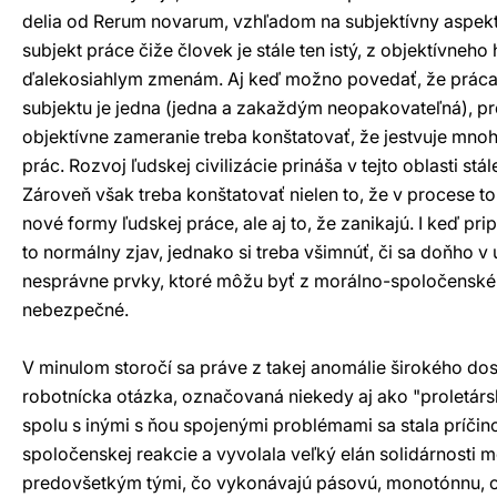
delia od Rerum novarum, vzhľadom na subjektívny aspekt
subjekt práce čiže človek je stále ten istý, z objektívneh
ďalekosiahlym zmenám. Aj keď možno povedať, že práca 
subjektu je jedna (jedna a zakaždým neopakovateľná), p
objektívne zameranie treba konštatovať, že jestvuje mn
prác. Rozvoj ľudskej civilizácie prináša v tejto oblasti st
Zároveň však treba konštatovať nielen to, že v procese t
nové formy ľudskej práce, ale aj to, že zanikajú. I keď pri
to normálny zjav, jednako si treba všimnúť, či sa doňho v 
nesprávne prvky, ktoré môžu byť z morálno-spoločenské
nebezpečné.
V minulom storočí sa práve z takej anomálie širokého do
robotnícka otázka, označovaná niekedy aj ako "proletárs
spolu s inými s ňou spojenými problémami sa stala príči
spoločenskej reakcie a vyvolala veľký elán solidárnosti 
predovšetkým tými, čo vykonávajú pásovú, monotónnu, 