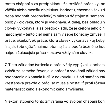
tomto chápaní a za predpokladu, že rozličné práce vyk
väčšiu alebo menšiu objektívnu hodnotu, chceme však zdô
treba hodnotiť predovšetkým mierou dôstojnosti samého 
osoby - človeka, ktorý ju vykonáva. A ďalej, bez ohľadu 
človek vykonáva, a za predpokladu, že je cieľom jeho činn
náročným - tento cieľ nemá sám v sebe konečný zmysel.
práce, akejkoľvek práce, ktorú človek vykonáva - aj keby 
"najslužobnejšia", najmonotónnejšia a podľa bežného ho
najponižujúcejšia práca - ostáva vždy sám človek.
7. Tieto základné tvrdenia o práci vždy vyplývali z bohat
zvlášť zo samého "evanjelia práce" a vytvárali základ no
hodnotenia a konania ľudí. V novoveku, už od samého zač
kresťanská pravda o práci sa musela postaviť proti rôz
materialistického a ekonomického zmýšľania.
Niektorí stúpenci tohto zmýšľania vo svojom chápaní konan