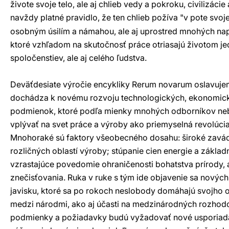
živote svoje telo, ale aj chlieb vedy a pokroku, civilizácie
navždy platné pravidlo, že ten chlieb požíva "v pote svojej
osobným úsilím a námahou, ale aj uprostred mnohých napät
ktoré vzhľadom na skutočnosť práce otriasajú životom je
spoločenstiev, ale aj celého ľudstva.
Deväťdesiate výročie encykliky Rerum novarum oslavuje
dochádza k novému rozvoju technologických, ekonomick
podmienok, ktoré podľa mienky mnohých odborníkov neb
vplývať na svet práce a výroby ako priemyselná revolúcia
Mnohoraké sú faktory všeobecného dosahu: široké zavád
rozličných oblastí výroby; stúpanie cien energie a základ
vzrastajúce povedomie ohraničenosti bohatstva prírody, a
znečisťovania. Ruka v ruke s tým ide objavenie sa novýc
javisku, ktoré sa po rokoch neslobody domáhajú svojho
medzi národmi, ako aj účasti na medzinárodných rozhodo
podmienky a požiadavky budú vyžadovať nové usporiadani