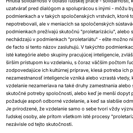
Hnutia solidárnosti v oblasti ľudskej práce - solidárnosti,
uzatvárať pred dialógom a spoluprácou s inými - môžu by
podmienkach a v takých spoločenských vrstvách, ktoré 
nepotrebovali, ale v meniacich sa spoločenských sústavá
podmienkach prežívajú skutočnú "proletarizáciu", alebo
nechádzajú v podmienkach "proletariátu" - ešte možno ni
de facto si tento názov zasluhujú. V takýchto podmienk
isté kategórie alebo skupiny pracujúcej inteligencie, zvlá
širším prístupom ku vzdelaniu, s čoraz väčším počtom ľudí
zodpovedajúce ich kultúrnej príprave, klesá potreba ich 
nezamestnanosť inteligencie vzniká alebo vzrastá vtedy,
vzdelanie nezameriava na také druhy zamestnania alebo s
skutočné potreby spoločnosti, alebo keď je menší dopyt p
požaduje aspoň odborné vzdelanie, a keď sa slabšie odm
Je prirodzené, že vzdelanie samo o sebe tvorí vždy výz
ľudskej osoby, ale pritom všetkom isté procesy "proletar
nezávisle od tejto skutočnosti.