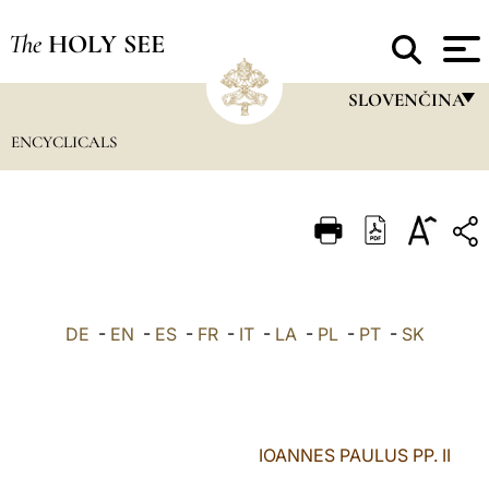
The
HOLY SEE
SLOVENČINA
ENCYCLICALS
FRANÇAIS
ENGLISH
ITALIANO
PORTUGUÊS
ESPAÑOL
DE
-
EN
-
ES
-
FR
-
IT
-
LA
-
PL
-
PT
-
SK
DEUTSCH
POLSKI
العربيّة
IOANNES PAULUS PP. II
中文