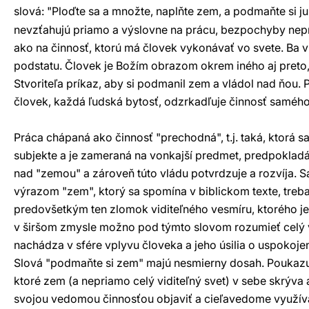
slová: "Ploďte sa a množte, naplňte zem, a podmaňte si ju.
nevzťahujú priamo a výslovne na prácu, bezpochyby nep
ako na činnosť, ktorú má človek vykonávať vo svete. Ba vi
podstatu. Človek je Božím obrazom okrem iného aj preto,
Stvoriteľa príkaz, aby si podmanil zem a vládol nad ňou. 
človek, každá ľudská bytosť, odzrkadľuje činnosť samého 
Práca chápaná ako činnosť "prechodná", t.j. taká, ktorá 
subjekte a je zameraná na vonkajší predmet, predpokladá
nad "zemou" a zároveň túto vládu potvrdzuje a rozvíja. 
výrazom "zem", ktorý sa spomína v biblickom texte, treb
predovšetkým ten zlomok viditeľného vesmíru, ktorého j
v širšom zmysle možno pod týmto slovom rozumieť celý vi
nachádza v sfére vplyvu človeka a jeho úsilia o uspokojen
Slová "podmaňte si zem" majú nesmierny dosah. Poukazuj
ktoré zem (a nepriamo celý viditeľný svet) v sebe skrýva
svojou vedomou činnosťou objaviť a cieľavedome využívať