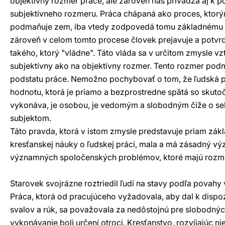
objektívny rozmer práce, ale zároveň nás privádza aj k p
subjektívneho rozmeru. Práca chápaná ako proces, ktorým
podmaňuje zem, iba vtedy zodpovedá tomu základnému c
zároveň v celom tomto procese človek prejavuje a potv
takého, ktorý "vládne". Táto vláda sa v určitom zmysle vz
subjektívny ako na objektívny rozmer. Tento rozmer pod
podstatu práce. Nemožno pochybovať o tom, že ľudská p
hodnotu, ktorá je priamo a bezprostredne spätá so skutočn
vykonáva, je osobou, je vedomým a slobodným čiže o s
subjektom.
Táto pravda, ktorá v istom zmysle predstavuje priam zák
kresťanskej náuky o ľudskej práci, mala a má zásadný v
významných spoločenských problémov, ktoré majú rozme
Starovek svojrázne roztriedil ľudí na stavy podľa povahy
Práca, ktorá od pracujúceho vyžadovala, aby dal k dispozí
svalov a rúk, sa považovala za nedôstojnú pre slobodných 
vykonávanie boli určení otroci. Kresťanstvo, rozvíjajúc ni