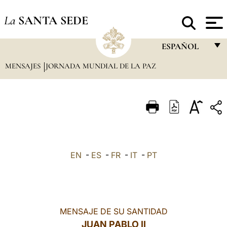
La
SANTA SEDE
ESPAÑOL
MENSAJES
JORNADA MUNDIAL DE LA PAZ
FRANÇAIS
ENGLISH
ITALIANO
PORTUGUÊS
ESPAÑOL
EN
-
ES
-
FR
-
IT
-
PT
DEUTSCH
POLSKI
العربيّة
MENSAJE DE SU SANTIDAD
JUAN PABLO II
中文