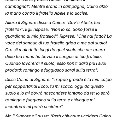
campagna!". Mentre erano in campagna, Caino alzò
la mano contro il fratello Abele e lo uccise.
Allora il Signore disse a Caino: "Dov'è Abele, tuo
fratello?". Egli rispose: "Non lo so. Sono forse il
guardiano di mio fratello?". Riprese: "Che hai fatto? La
voce del sangue di tuo fratello grida a me dal suolo!
Ora sii maledetto lungi da quel suolo che per opera
della tua mano ha bevuto il sangue di tuo fratello.
Quando lavorerai il suolo, esso non ti darà più i suoi
prodotti: ramingo e fuggiasco sarai sulla terra".
Disse Caino al Signore: "Troppo grande è la mia colpa
per sopportarla! Ecco, tu mi scacci oggi da questo
suolo e io mi dovrò nascondere lontano da te; io sarò
ramingo e fuggiasco sulla terra e chiunque mi
incontrerà mi potrà uccidere".
Ma il Signore gli disse: "Però chiunque ucciderà Caino