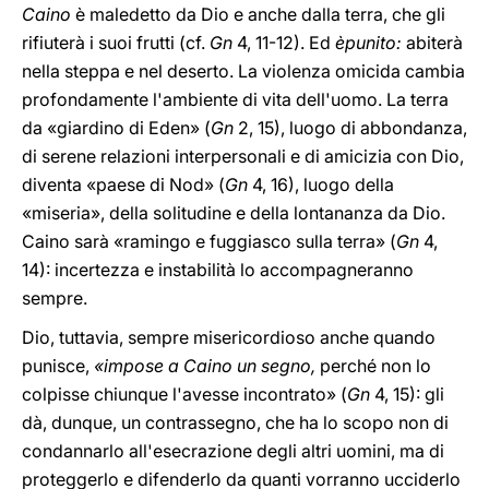
Caino
è maledetto da Dio e anche dalla terra, che gli
rifiuterà i suoi frutti (cf.
Gn
4, 11-12). Ed
èpunito:
abiterà
nella steppa e nel deserto. La violenza omicida cambia
profondamente l'ambiente di vita dell'uomo. La terra
da «giardino di Eden» (
Gn
2, 15), luogo di abbondanza,
di serene relazioni interpersonali e di amicizia con Dio,
diventa «paese di Nod» (
Gn
4, 16), luogo della
«miseria», della solitudine e della lontananza da Dio.
Caino sarà «ramingo e fuggiasco sulla terra» (
Gn
4,
14): incertezza e instabilità lo accompagneranno
sempre.
Dio, tuttavia, sempre misericordioso anche quando
punisce,
«impose a Caino un segno,
perché non lo
colpisse chiunque l'avesse incontrato» (
Gn
4, 15): gli
dà, dunque, un contrassegno, che ha lo scopo non di
condannarlo all'esecrazione degli altri uomini, ma di
proteggerlo e difenderlo da quanti vorranno ucciderlo