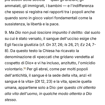
ammalati, gli immigrati, i bambini — e l'indifferenza
che spesso si registra nei rapporti tra i popoli anche
quando sono in gioco valori fondamentali come la
sussistenza, la libertà e la pace.
9. Ma
Dio non può lasciare impunito il delitto:
dal suolo
su cui è stato versato, il sangue dell'ucciso esige che
Egli faccia giustizia (cf.
Gn
37, 26;
Is
26, 21;
Ez
24, 7-
8). Da questo testo la Chiesa ha ricavato la
denominazione di «peccati che gridano vendetta al
cospetto di Dio» e vi ha incluso, anzitutto, l'omicidio
volontario.
Per gli ebrei, come per molti popoli
12
dell'antichità, il sangue è la sede della vita, anzi «il
sangue è la vita» (
Dt
12, 23) e la vita, specie quella
umana, appartiene solo a Dio: per questo
chi attenta
alla vita dell'uomo, in qualche modo attenta a Dio
stesso.