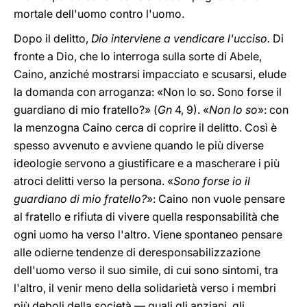
mortale dell'uomo contro l'uomo.
Dopo il delitto,
Dio interviene a vendicare l'ucciso.
Di
fronte a Dio, che lo interroga sulla sorte di Abele,
Caino, anziché mostrarsi impacciato e scusarsi, elude
la domanda con arroganza: «Non lo so. Sono forse il
guardiano di mio fratello?» (
Gn
4, 9). «
Non lo so
»: con
la menzogna Caino cerca di coprire il delitto. Così è
spesso avvenuto e avviene quando le più diverse
ideologie servono a giustificare e a mascherare i più
atroci delitti verso la persona. «
Sono forse io il
guardiano di mio fratello?
»: Caino non vuole pensare
al fratello e rifiuta di vivere quella responsabilità che
ogni uomo ha verso l'altro. Viene spontaneo pensare
alle odierne tendenze di deresponsabilizzazione
dell'uomo verso il suo simile, di cui sono sintomi, tra
l'altro, il venir meno della solidarietà verso i membri
più deboli della società — quali gli anziani, gli