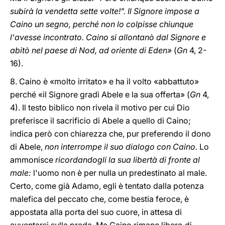
subirà la vendetta sette volte!". Il Signore impose a
Caino un segno, perché non lo colpisse chiunque
l'avesse incontrato. Caino si allontanò dal Signore e
abitò nel paese di Nod, ad oriente di Eden»
(
Gn
4, 2-
16).
8. Caino è «molto irritato» e ha il volto «abbattuto»
perché «il Signore gradì Abele e la sua offerta» (
Gn
4,
4). Il testo biblico non rivela il motivo per cui Dio
preferisce il sacrificio di Abele a quello di Caino;
indica però con chiarezza che, pur preferendo il dono
di Abele,
non interrompe il suo dialogo con Caino.
Lo
ammonisce
ricordandogli la sua libertà di fronte al
male:
l'uomo non è per nulla un predestinato al male.
Certo, come già Adamo, egli è tentato dalla potenza
malefica del peccato che, come bestia feroce, è
appostata alla porta del suo cuore, in attesa di