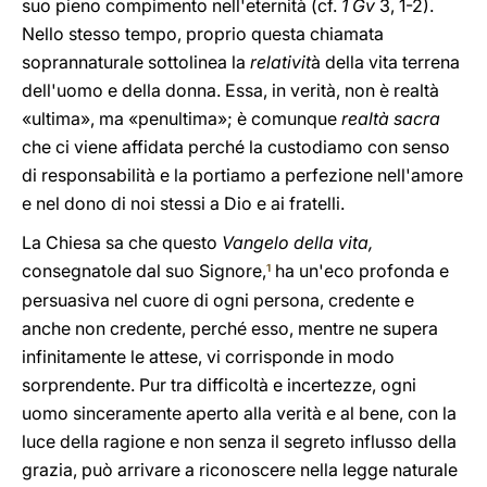
suo pieno compimento nell'eternità (cf.
1 Gv
3, 1-2).
Nello stesso tempo, proprio questa chiamata
soprannaturale sottolinea la
relativit
à della vita terrena
dell'uomo e della donna. Essa, in verità, non è realtà
«ultima», ma «penultima»; è comunque
realtà sacra
che ci viene affidata perché la custodiamo con senso
di responsabilità e la portiamo a perfezione nell'amore
e nel dono di noi stessi a Dio e ai fratelli.
La Chiesa sa che questo
Vangelo della vita,
consegnatole dal suo Signore,
ha un'eco profonda e
1
persuasiva nel cuore di ogni persona, credente e
anche non credente, perché esso, mentre ne supera
infinitamente le attese, vi corrisponde in modo
sorprendente. Pur tra difficoltà e incertezze, ogni
uomo sinceramente aperto alla verità e al bene, con la
luce della ragione e non senza il segreto influsso della
grazia, può arrivare a riconoscere nella legge naturale