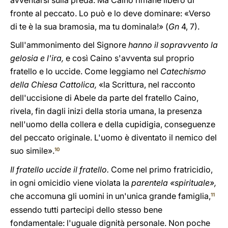
avventarsi sulla preda. Ma Caino rimane libero di
fronte al peccato. Lo può e lo deve dominare: «Verso
di te è la sua bramosia, ma tu dominala!» (
Gn
4, 7).
Sull'ammonimento del Signore
hanno il sopravvento la
gelosia e l'ira,
e così Caino s'avventa sul proprio
fratello e lo uccide. Come leggiamo nel
Catechismo
della Chiesa Cattolica,
«la Scrittura, nel racconto
dell'uccisione di Abele da parte del fratello Caino,
rivela, fin dagli inizi della storia umana, la presenza
nell'uomo della collera e della cupidigia, conseguenze
del peccato originale. L'uomo è diventato il nemico del
suo simile».
10
Il fratello uccide il fratello.
Come nel primo fratricidio,
in ogni omicidio viene violata la
parentela «spirituale»,
che accomuna gli uomini in un'unica grande famiglia,
11
essendo tutti partecipi dello stesso bene
fondamentale: l'uguale dignità personale. Non poche