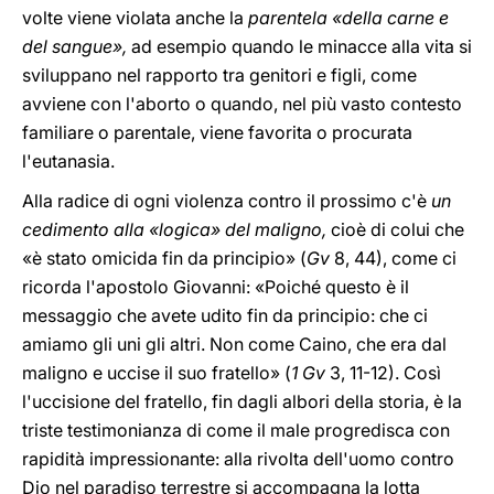
volte viene violata anche la
parentela «della carne e
del sangue»,
ad esempio quando le minacce alla vita si
sviluppano nel rapporto tra genitori e figli, come
avviene con l'aborto o quando, nel più vasto contesto
familiare o parentale, viene favorita o procurata
l'eutanasia.
Alla radice di ogni violenza contro il prossimo c'è
un
cedimento alla «logica» del maligno,
cioè di colui che
«è stato omicida fin da principio» (
Gv
8, 44), come ci
ricorda l'apostolo Giovanni: «Poiché questo è il
messaggio che avete udito fin da principio: che ci
amiamo gli uni gli altri. Non come Caino, che era dal
maligno e uccise il suo fratello» (
1 Gv
3, 11-12). Così
l'uccisione del fratello, fin dagli albori della storia, è la
triste testimonianza di come il male progredisca con
rapidità impressionante: alla rivolta dell'uomo contro
Dio nel paradiso terrestre si accompagna la lotta