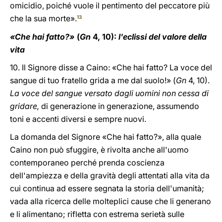
omicidio, poiché vuole il pentimento del peccatore più
che la sua morte».
13
«Che hai fatto?»
(
Gn
4, 10):
l'eclissi del valore della
vita
10. Il Signore disse a Caino: «Che hai fatto? La voce del
sangue di tuo fratello grida a me dal suolo!» (
Gn
4, 10).
La voce del sangue versato dagli uomini non cessa di
gridare,
di generazione in generazione, assumendo
toni e accenti diversi e sempre nuovi.
La domanda del Signore «Che hai fatto?», alla quale
Caino non può sfuggire, è rivolta anche all'uomo
contemporaneo perché prenda coscienza
dell'ampiezza e della gravità degli attentati alla vita da
cui continua ad essere segnata la storia dell'umanità;
vada alla ricerca delle molteplici cause che li generano
e li alimentano; rifletta con estrema serietà sulle