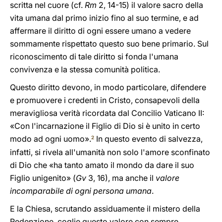
scritta nel cuore (cf.
Rm
2, 14-15) il valore sacro della
vita umana dal primo inizio fino al suo termine, e ad
affermare il diritto di ogni essere umano a vedere
sommamente rispettato questo suo bene primario. Sul
riconoscimento di tale diritto si fonda l'umana
convivenza e la stessa comunità politica.
Questo diritto devono, in modo particolare, difendere
e promuovere i credenti in Cristo, consapevoli della
meravigliosa verità ricordata dal Concilio Vaticano II:
«Con l'incarnazione il Figlio di Dio si è unito in certo
modo ad ogni uomo».
In questo evento di salvezza,
2
infatti, si rivela all'umanità non solo l'amore sconfinato
di Dio che «ha tanto amato il mondo da dare il suo
Figlio unigenito» (
Gv
3, 16), ma anche il
valore
incomparabile di ogni persona umana
.
E la Chiesa, scrutando assiduamente il mistero della
Redenzione, coglie questo valore con sempre