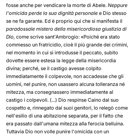
fosse anche per vendicare la morte di Abele.
Neppure
l'omicida perde la sua dignità personale
e Dio stesso
se ne fa garante. Ed è proprio qui che si manifesta il
paradossale mistero della misericordiosa giustizia di
Dio,
come scrive sant'Ambrogio: «Poiché era stato
commesso un fratricidio, cioè il più grande dei crimini,
nel momento in cui si introdusse il peccato, subito
dovette essere estesa la legge della misericordia
divina; perché, se il castigo avesse colpito
immediatamente il colpevole, non accadesse che gli
uomini, nel punire, non usassero alcuna tolleranza né
mitezza, ma consegnassero immediatamente al
castigo i colpevoli. (...) Dio respinse Caino dal suo
cospetto e, rinnegato dai suoi genitori, lo relegò come
nell'esilio di una abitazione separata, per il fatto che
era passato dall'umana mitezza alla ferocia belluina.
Tuttavia Dio non volle punire l'omicida con un