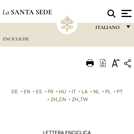
La
SANTA SEDE
ITALIANO
ENCICLICHE
FRANÇAIS
ENGLISH
ITALIANO
PORTUGUÊS
ESPAÑOL
DE
-
EN
-
ES
-
FR
-
HU
-
IT
-
LA
-
NL
-
PL
-
PT
DEUTSCH
-
ZH_CN
-
ZH_TW
POLSKI
العربيّة
LETTERA ENCICLICA
中文