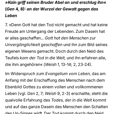
»Kain griff seinen Bruder Abel an und erschlug ihn
«
(
Gen
4, 8):
an der Wurzel der Gewalt gegen das
Leben
7. »Denn Gott hat den Tod nicht gemacht und hat keine
Freude am Untergang der Lebenden. Zum Dasein hat
er alles geschaffen...
Gott hat den Menschen zur
Unvergänglichkeit geschaffen
und ihn zum Bild seines
eigenen Wesens gemacht. Doch durch den Neid des
Teufels
kam der Tod in die Welt,
und ihn erfahren alle,
die ihm angehören« (
Weish
1, 13-14; 2, 23-24).
Im Widerspruch zum
Evangelium vom Leben,
das am
Anfang mit der Erschaffung des Menschen nach dem
Ebenbild Gottes zu einem vollen und vollkommenen
Leben (vgl.
Gen
2, 7;
Weish
9, 2-3) erschallte, steht die
qualvolle Erfahrung des
Todes, der in die Welt kommt
und auf das ganze Dasein des Menschen den Schatten
des Un-Sinnes wirft. Der Tod kommt durch den Neid