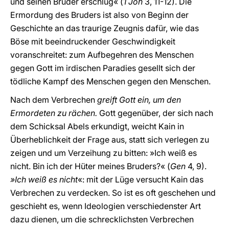
und seinen Bruder erschlug« (
1 Joh
3, 11-12). Die
Ermordung des Bruders ist also von Beginn der
Geschichte an das traurige Zeugnis dafür, wie das
Böse mit beeindruckender Geschwindigkeit
voranschreitet: zum Aufbegehren des Menschen
gegen Gott im irdischen Paradies gesellt sich der
tödliche Kampf des Menschen gegen den Menschen.
Nach dem Verbrechen
greift Gott ein, um den
Ermordeten zu rächen.
Gott gegenüber, der sich nach
dem Schicksal Abels erkundigt, weicht Kain in
Überheblichkeit der Frage aus, statt sich verlegen zu
zeigen und um Verzeihung zu bitten: »Ich weiß es
nicht. Bin ich der Hüter meines Bruders?« (
Gen
4, 9).
»Ich weiß es nicht
«: mit der Lüge versucht Kain das
Verbrechen zu verdecken. So ist es oft geschehen und
geschieht es, wenn Ideologien verschiedenster Art
dazu dienen, um die schrecklichsten Verbrechen