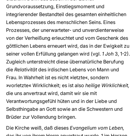
Grundvoraussetzung, Einstiegsmoment und
integrierender Bestandteil des gesamten einheitlichen
Lebensprozesses des menschlichen Seins. Eines
Prozesses, der unerwarteter- und unverdienterweise
von der Verheißung erleuchtet und vom Geschenk des
göttlichen Lebens erneuert wird, das in der Ewigkeit zu
seiner vollen Erfüllung gelangen wird (vgl.
1 Joh
3, 1-2).
Zugleich unterstreicht diese übernatürliche Berufung
die
Relativität
des irdischen Lebens von Mann und
Frau. In Wahrheit ist es nicht »letzte«, sondern
»vorletzte« Wirklichkeit; es ist also
heilige Wirklichkeit,
die uns anvertraut wird, damit wir sie mit
Verantwortungsgefühl hüten und in der Liebe und
Selbsthingabe an Gott sowie an die Schwestern und
Brüder zur Vollendung bringen.
Die Kirche weiß, daß dieses
Evangelium vom Leben,
das ihr von ihrem Herrn anvertraut wurde, 1 im Herzen