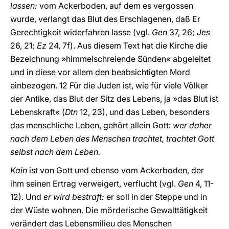
lassen:
vom Ackerboden, auf dem es vergossen
wurde, verlangt das Blut des Erschlagenen, daß Er
Gerechtigkeit widerfahren lasse (vgl.
Gen
37, 26;
Jes
26, 21;
Ez
24, 7f). Aus diesem Text hat die Kirche die
Bezeichnung »himmelschreiende Sünden« abgeleitet
und in diese vor allem den beabsichtigten Mord
einbezogen. 12 Für die Juden ist, wie für viele Völker
der Antike, das Blut der Sitz des Lebens, ja »das Blut ist
Lebenskraft« (
Dtn
12, 23), und das Leben, besonders
das menschliche Leben, gehört allein Gott:
wer daher
nach dem Leben des Menschen trachtet, trachtet Gott
selbst nach dem Leben.
Kain
ist von Gott und ebenso vom Ackerboden, der
ihm seinen Ertrag verweigert, verflucht (vgl.
Gen
4, 11-
12). Und
er wird bestraft:
er soll in der Steppe und in
der Wüste wohnen. Die mörderische Gewalttätigkeit
verändert das Lebensmilieu des Menschen