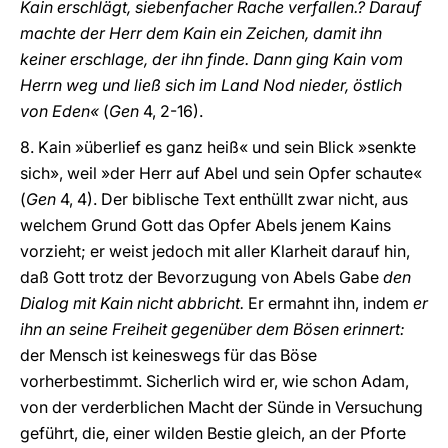
Kain erschlägt, siebenfacher Rache verfallen.? Darauf
machte der Herr dem Kain ein Zeichen, damit ihn
keiner erschlage, der ihn finde. Dann ging Kain vom
Herrn weg und ließ sich im Land Nod nieder, östlich
von Eden«
(
Gen
4, 2-16).
8. Kain »überlief es ganz heiß« und sein Blick »senkte
sich», weil »der Herr auf Abel und sein Opfer schaute«
(
Gen
4, 4). Der biblische Text enthüllt zwar nicht, aus
welchem Grund Gott das Opfer Abels jenem Kains
vorzieht; er weist jedoch mit aller Klarheit darauf hin,
daß Gott trotz der Bevorzugung von Abels Gabe
den
Dialog mit Kain nicht abbricht.
Er ermahnt ihn, indem
er
ihn an seine Freiheit gegenüber dem Bösen erinnert:
der Mensch ist keineswegs für das Böse
vorherbestimmt. Sicherlich wird er, wie schon Adam,
von der verderblichen Macht der Sünde in Versuchung
geführt, die, einer wilden Bestie gleich, an der Pforte