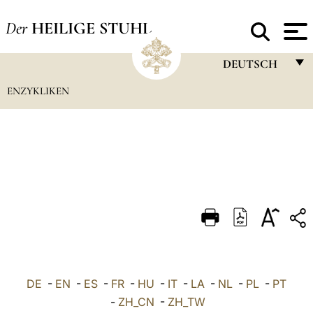
Der
HEILIGE STUHL
DEUTSCH
ENZYKLIKEN
FRANÇAIS
ENGLISH
ITALIANO
PORTUGUÊS
ESPAÑOL
DEUTSCH
POLSKI
العربيّة
DE
-
EN
-
ES
-
FR
-
HU
-
IT
-
LA
-
NL
-
PL
-
PT
-
ZH_CN
-
ZH_TW
中文