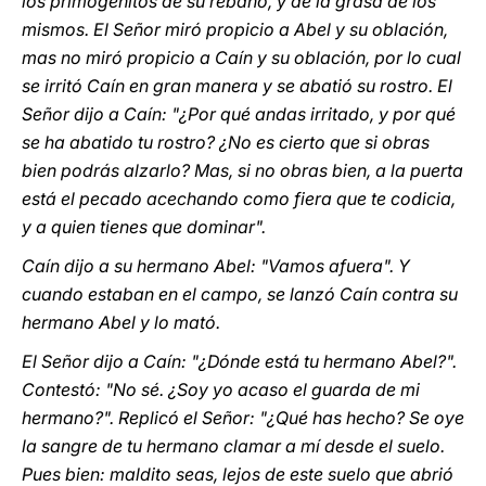
los primogénitos de su rebaño, y de la grasa de los
mismos. El Señor miró propicio a Abel y su oblación,
mas no miró propicio a Caín y su oblación, por lo cual
se irritó Caín en gran manera y se abatió su rostro. El
Señor dijo a Caín: "¿Por qué andas irritado, y por qué
se ha abatido tu rostro? ¿No es cierto que si obras
bien podrás alzarlo? Mas, si no obras bien, a la puerta
está el pecado acechando como fiera que te codicia,
y a quien tienes que dominar".
Caín dijo a su hermano Abel: "Vamos afuera". Y
cuando estaban en el campo, se lanzó Caín contra su
hermano Abel y lo mató.
El Señor dijo a Caín: "¿Dónde está tu hermano Abel?".
Contestó: "No sé. ¿Soy yo acaso el guarda de mi
hermano?". Replicó el Señor: "¿Qué has hecho? Se oye
la sangre de tu hermano clamar a mí desde el suelo.
Pues bien: maldito seas, lejos de este suelo que abrió