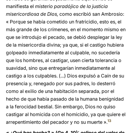
manifiesta el
misterio paradójico de la justicia
misericordiosa de Dios,
como escribió san Ambrosio:
« Porque se había cometido un fratricidio, esto es, el
más grande de los crímenes, en el momento mismo en
que se introdujo el pecado, se debió desplegar la ley
de la misericordia divina; ya que, si el castigo hubiera
golpeado inmediatamente al culpable, no sucedería
que los hombres, al castigar, usen cierta tolerancia o
suavidad, sino que entregarían inmediatamente al
castigo a los culpables. (...) Dios expulsó a Caín de su
presencia y, renegado por sus padres, lo desterró
como al exilio de una habitación separada, por el
hecho de que había pasado de la humana benignidad
a la ferocidad bestial. Sin embargo, Dios no quiso
castigar al homicida con el homicidio, ya que quiere el
13
arrepentimiento del pecador y no su muerte ».
« ¿Qué has hecho? »
(
Gn
4, 10):
eclipse del valor de