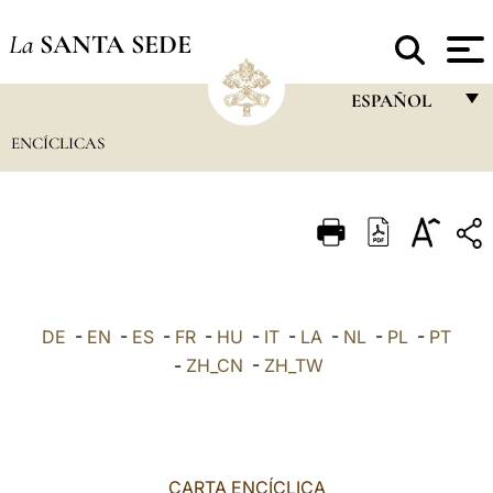
La
SANTA SEDE
ESPAÑOL
ENCÍCLICAS
FRANÇAIS
ENGLISH
ITALIANO
PORTUGUÊS
ESPAÑOL
DE
-
EN
-
ES
-
FR
-
HU
-
IT
-
LA
-
NL
-
PL
-
PT
DEUTSCH
-
ZH_CN
-
ZH_TW
POLSKI
العربيّة
CARTA ENCÍCLICA
中文