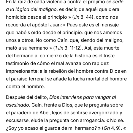
En la raíz de cada violencia contra el prójimo
se cede
a la lógica del maligno,
es decir, de aquél que « era
homicida desde el principio » (
Jn
8, 44), como nos
recuerda el apóstol Juan: « Pues este es el mensaje
que habéis oído desde el principio: que nos amemos
unos a otros. No como Caín, que, siendo del maligno,
mató a su hermano » (
1 Jn
3, 11-12). Así, esta muerte
del hermano al comienzo de la historia es el triste
testimonio de cómo el mal avanza con rapidez
impresionante: a la rebelión del hombre contra Dios en
el paraíso terrenal se añade la lucha mortal del hombre
contra el hombre.
Después del delito,
Dios interviene para vengar al
asesinado.
Caín, frente a Dios, que le pregunta sobre
el paradero de Abel, lejos de sentirse avergonzado y
excusarse, elude la pregunta con arrogancia: « No sé.
¿Soy yo acaso el guarda de mi hermano? » (
Gn
4, 9). «