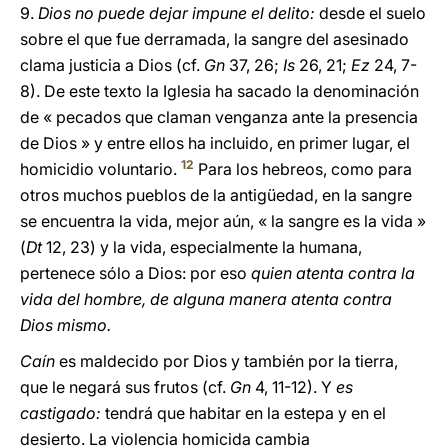
9.
Dios no puede dejar impune el delito:
desde el suelo
sobre el que fue derramada, la sangre del asesinado
clama justicia a Dios (cf.
Gn
37, 26;
Is
26, 21;
Ez
24, 7-
8). De este texto la Iglesia ha sacado la denominación
de « pecados que claman venganza ante la presencia
de Dios » y entre ellos ha incluido, en primer lugar, el
12
homicidio voluntario.
Para los hebreos, como para
otros muchos pueblos de la antigüedad, en la sangre
se encuentra la vida, mejor aún, « la sangre es la vida »
(
Dt
12, 23) y la vida, especialmente la humana,
pertenece sólo a Dios: por eso
quien atenta contra la
vida del hombre, de alguna manera atenta contra
Dios mismo.
Caín
es maldecido por Dios y también por la tierra,
que le negará sus frutos (cf.
Gn
4, 11-12). Y
es
castigado:
tendrá que habitar en la estepa y en el
desierto. La violencia homicida cambia