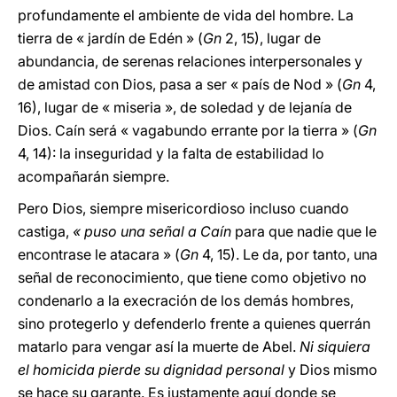
profundamente el ambiente de vida del hombre. La
tierra de « jardín de Edén » (
Gn
2, 15), lugar de
abundancia, de serenas relaciones interpersonales y
de amistad con Dios, pasa a ser « país de Nod » (
Gn
4,
16), lugar de « miseria », de soledad y de lejanía de
Dios. Caín será « vagabundo errante por la tierra » (
Gn
4, 14): la inseguridad y la falta de estabilidad lo
acompañarán siempre.
Pero Dios, siempre misericordioso incluso cuando
castiga,
« puso una señal a Caín
para que nadie que le
encontrase le atacara » (
Gn
4, 15). Le da, por tanto, una
señal de reconocimiento, que tiene como objetivo no
condenarlo a la execración de los demás hombres,
sino protegerlo y defenderlo frente a quienes querrán
matarlo para vengar así la muerte de Abel.
Ni siquiera
el homicida pierde su dignidad personal
y Dios mismo
se hace su garante. Es justamente aquí donde se