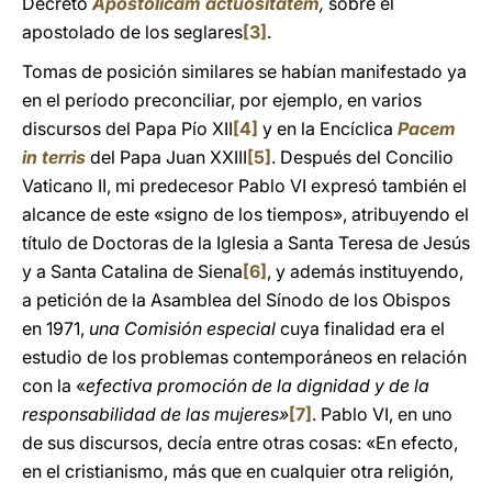
Decreto
Apostolicam actuositatem
,
sobre el
apostolado de los seglares
[3]
.
Tomas de posición similares se habían manifestado ya
en el período preconciliar, por ejemplo, en varios
discursos del Papa Pío XII
[4]
y en la Encíclica
Pacem
in terris
del Papa Juan XXIII
[5]
. Después del Concilio
Vaticano II, mi predecesor Pablo VI expresó también el
alcance de este «signo de los tiempos», atribuyendo el
título de Doctoras de la Iglesia a Santa Teresa de Jesús
y a Santa Catalina de Siena
[6]
, y además instituyendo,
a petición de la Asamblea del Sínodo de los Obispos
en 1971,
una Comisión especial
cuya finalidad era el
estudio de los problemas contemporáneos en relación
con la «
efectiva promoción de la dignidad y de la
responsabilidad de las mujeres»
[7]
. Pablo VI, en uno
de sus discursos, decía entre otras cosas: «En efecto,
en el cristianismo, más que en cualquier otra religión,