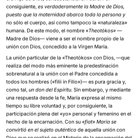
consiguiente,
es verdaderamente la Madre de Dios,
puesto que la maternidad abarca toda la persona y
no sólo el cuerpo, así como tampoco la «naturaleza»
humana. De este modo, el nombre «
Theotókos»
—
Madre de Dios— viene a ser el nombre propio de la
unión con Dios, concedido a la Virgen María.
La unión particular de la «Theotókos» con Dios, —que
realiza del modo más eminente la predestinación
sobrenatural a la unión con el Padre concedida a
todos los hombres («filii in Filio»)— es pura gracia y,
como tal,
un don del Espíritu.
Sin embargo, y mediante
una respuesta desde la fe, María expresa al mismo
tiempo su libre voluntad y, por consiguiente, la
participación plena del «yo» personal y femenino en el
hecho de la encarnación. Con su «
fiat» María se
convirtió en el sujeto auténtico
de aquella unión con
Dios que se realizó en el Misterio de la encarnación del