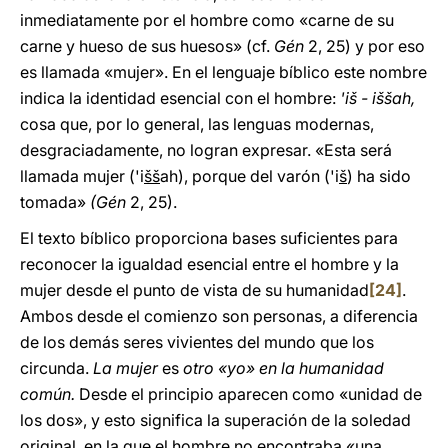
inmediatamente por el hombre como «carne de su
carne y hueso de sus huesos» (cf.
Gén
2, 25) y por eso
es llamada «mujer». En el lenguaje bíblico este nombre
indica la identidad esencial con el hombre:
'iš - iššah,
cosa que, por lo general, las lenguas modernas,
desgraciadamente, no logran expresar. «Esta será
llamada mujer ('i
šš
ah), porque del varón ('i
š
) ha sido
tomada»
(Gén
2, 25).
El texto bíblico proporciona bases suficientes para
reconocer la igualdad esencial entre el hombre y la
mujer desde el punto de vista de su humanidad
[24]
.
Ambos desde el comienzo son personas, a diferencia
de los demás seres vivientes del mundo que los
circunda.
La mujer
es
otro «yo» en la humanidad
común.
Desde el principio aparecen como «unidad de
los dos», y esto significa la superación de la soledad
original, en la que el hombre no encontraba «una