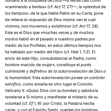
humano a la búsqueda de Dios —a veces casi como
«caminando a tientas» (cf.
Act
17, 27)—, la «plenitud de
los tiempos», de la que habla Pablo en su Carta, pone
de relieve
la respuesta de Dios mismo «
en el cual
vivimos, nos movemos y existimos» (cf.
Act
17, 28).
Este es el Dios que «muchas veces y de muchos
modos habló en el pasado a nuestros padres por
medio de los Profetas; en estos últimos tiempos nos
ha hablado por medio del Hijo» (cf.
Heb
1, 1-2). El
envío de este Hijo, consubstancial al Padre, como
hombre «nacido de mujer», constituye el
punto
culminante y definitivo de la autorrevelación de Dios a
la humanidad.
Esta autorrevelación posee un
carácter
salvífico,
como enseña en otro lugar el Concilio
Vaticano II: «Quiso Dios con su bondad y sabiduría
revelarse a Sí mismo y manifestar el misterio de su
voluntad (cf.
Ef
1, 9): por Cristo, la Palabra hecha
carne, y con el Espíritu Santo, pueden los hombres