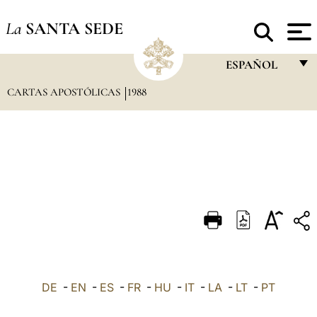
La
SANTA SEDE
ESPAÑOL
CARTAS APOSTÓLICAS
1988
FRANÇAIS
ENGLISH
ITALIANO
PORTUGUÊS
ESPAÑOL
DEUTSCH
POLSKI
العربيّة
DE
-
EN
-
ES
-
FR
-
HU
-
IT
-
LA
-
LT
-
PT
中文