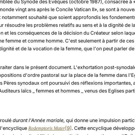
mblée du Synode des Evêques (octobre 1987), consacrée à «l
e monde vingt ans après le Concile Vatican II», se sont à nouv
ont notamment souhaité que soient approfondis les fondement
 résoudre les problèmes relatifs au sens et à la dignité de l
n et les conséquences de la décision du Créateur selon laque
e femme et comme homme. C'est seulement à partir de ces 
 dignité et de la vocation de la femme, que l'on peut parler d
s traiter dans le présent document. L'exhortation post-synodal
sitions d'ordre pastoral sur la place de la femme dans l'Egl
es Pères synodaux ont poursuivi des réflexions importantes, a
Auditeurs laïcs _ femmes et hommes _ venus des Eglises parti
éroulé
durant l'Année mariale,
qui donne une impulsion partic
l'encyclique
[9]
. Cette encyclique développ
Redemptoris Mater