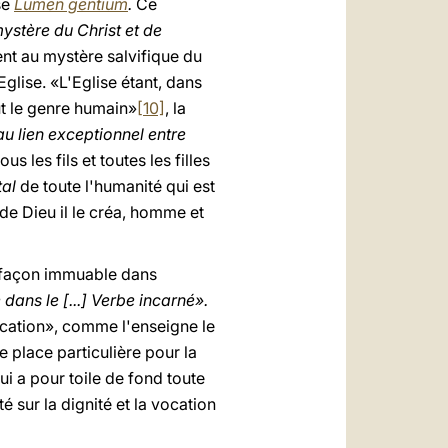
se
Lumen gentium
.
Ce
ystère du Christ et de
ent au mystère salvifique du
Eglise. «L'Eglise étant, dans
out le genre humain»
[10]
, la
au lien exceptionnel entre
us les fils et toutes les filles
tal
de toute l'humanité qui est
e Dieu il le créa, homme et
e façon immuable dans
ans le [...] Verbe incarné».
ocation», comme l'enseigne le
e place particulière pour la
ui a pour toile de fond toute
é sur la dignité et la vocation