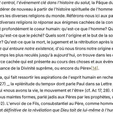
central, l'événement clé dans l'histoire du salut,
la Pâque du
dérer de nouveau à partir de l'histoire spirituelle de l'homme
s les diverses religions du monde. Référons-nous ici aux par
iverses religions la réponse
aux énigmes cachées de la cond
 profondément le coeur humain: qu'est-ce que l'homme? Quel 
qu'est-ce que le péché? Quels sont l'origine et le but de la s
? Qu'est-ce que la mort, le jugement et la rétribution après 
le qui entoure notre existence,
d'où nous tirons notre origine 
emps les plus reculés jusqu'à aujourd'hui, on trouve dans les
force cachée qui est présente au cours des choses et aux évé
ance de la Divinité suprême, ou encore du Père»
[14]
.
 qui fait ressortir les aspirations de l'esprit humain en reche
 27) _, la «plénitude du temps» dont parle Paul dans sa Lettre
i «nous avons la vie, le mouvement et l'être» (cf. Ac 17, 28). 
sous maintes formes, parlé jadis aux Pères par les prophètes,
1-2). L'envoi de ce Fils, consubstantiel au Père, comme hom
et
définitive de la révélation que Dieu tait de lui-même à l'h