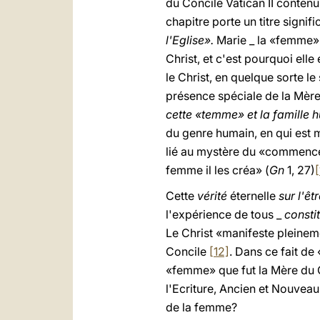
du Concile Vatican II contenu
chapitre porte un titre signific
l'Eglise».
Marie _ la «femme» 
Christ, et c'est pourquoi elle
le Christ, en quelque sorte le
présence spéciale de la Mère
cette «temme» et la famille 
du genre humain, en qui est m
lié au mystère du «commencem
femme il les créa» (
Gn
1, 27)
[
Cette
vérité
éternelle
sur l'ê
l'expérience de tous _
consti
Le Christ «manifeste pleinem
Concile
[12]
. Dans ce fait de
«femme» que fut la Mère du C
l'Ecriture, Ancien et Nouveau 
de la femme?