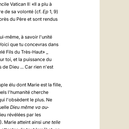
le Vatican II: «Il a plu à
re de sa volonté (cf.
Ep
1, 9)
uprès du Père et sont rendus
lui-même, à savoir l'unité
Voici que tu concevras dans
elé Fils du Très-Haut» _
r toi, et la puissance du
de Dieu ... Car rien n'est
ple élu dont Marie est la fille,
uels l'humanité cherche
i l'obsèdent le plus. Ne
uelle
Dieu même va au-
ieu révélées par les
4). Marie atteint ainsi
une telle