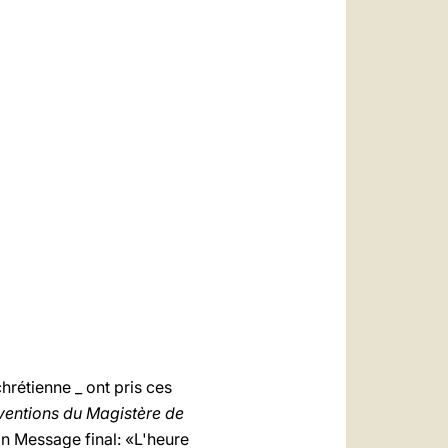
العربيّة
中文
LATINE
hrétienne _ ont pris ces
rventions du Magistère de
on Message final: «L'heure