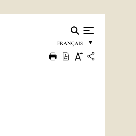
FRANÇAIS
FRANÇAIS
ENGLISH
ITALIANO
PORTUGUÊS
ESPAÑOL
DEUTSCH
POLSKI