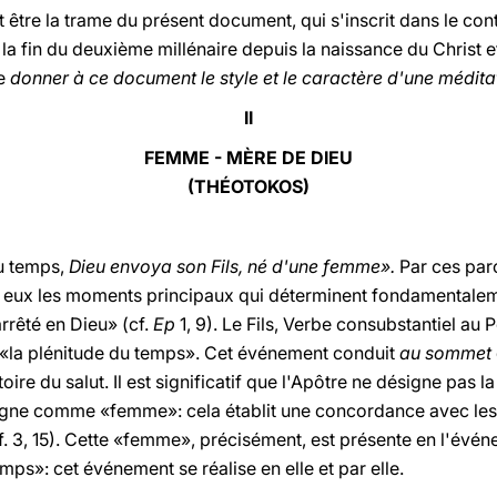
 être la trame du présent document, qui s'inscrit dans le con
la fin du deuxième millénaire depuis la naissance du Christ et
de
donner à ce document le style et le caractère d'une médita
II
FEMME - MÈRE DE DIEU
(THÉOTOKOS)
du temps,
Dieu envoya son Fils, né d'une femme».
Par ces par
ntre eux les moments principaux qui déterminent fondamental
rrêté en Dieu» (cf.
Ep
1, 9). Le Fils, Verbe consubstantiel au 
la plénitude du temps». Cet événement conduit
au sommet
oire du salut. Il est significatif que l'Apôtre ne désigne pas 
signe comme «femme»: cela établit une concordance avec les
f. 3, 15). Cette «femme», précisément, est présente en l'événe
mps»: cet événement se réalise en elle et par elle.