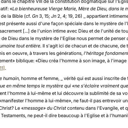
 dans le chapitre VIII de la constitution dogmatique sur l'Egli
atif: «
La bienheureuse Vierge Marie, Mère de Dieu, dans le m
de la Bible (cf.
Gn
3, 15;
Jn
2, 4; 19, 26) _ appartient intimem
 est présente aussi d'une façon spéciale dans le mystère de l'
 sacrement [...] de l'union intime avec Dieu et de l'unité de t
 de Dieu dans le mystère de l'Eglise nous permet de penser
humaine tout entière.
Il s'agit ici de chacun et de chacune, de to
is en oeuvre, à travers les générations,
l'héritage fondamen
ent» biblique: «Dieu créa l'homme à son image, à l'image d
11]
.
tre humain,
homme et femme, _ vérité qui est aussi inscrite d
tue en même temps le mystère qui «ne s'éclaire vraiment que d
ent l'homme à lui-même et lui découvre la sublimité de sa v
 «manifester l'homme à lui-même», ne faut-il pas entrevoir un
hrist? Le «
message» du Christ
contenu dans l'Evangile, et q
Testaments, ne peut-il dire beaucoup à l'Eglise et à l'humanit