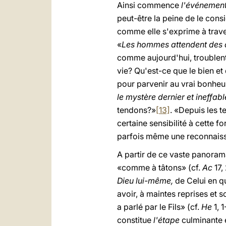
Ainsi commence
l'événement 
peut-être la peine de le consi
comme elle s'exprime à traver
«
Les hommes attendent des d
comme aujourd'hui, troublent
vie? Qu'est-ce que le bien et 
pour parvenir au vrai bonheur
le mystère dernier et ineffab
tendons?»
[13]
. «Depuis les t
certaine sensibilité à cette 
parfois même une reconnaiss
A partir de ce vaste panorama,
«comme à tâtons» (cf.
Ac
17,
Dieu lui-même,
de Celui en qu
avoir, à maintes reprises et 
a parlé par le Fils» (cf.
He
1, 
constitue
l'étape
culminante 