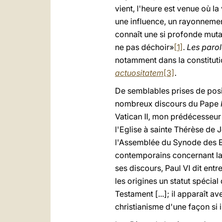
vient, l'heure est venue où l
une influence, un rayonnemen
connaît une si profonde muta
ne pas déchoir»
[1]
.
Les paro
notamment dans la constitut
actuositatem
[3]
.
De semblables prises de posi
nombreux discours du Pape
Vatican II, mon prédécesseu
l'Eglise à sainte Thérèse de 
l'Assemblée du Synode des 
contemporains concernant la
ses discours, Paul VI dit entr
les origines un statut spéci
Testament [...]; il apparaît 
christianisme d'une façon si 