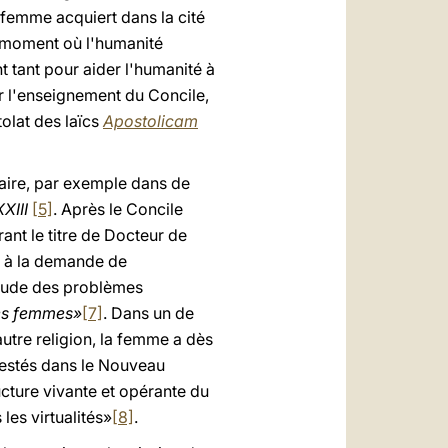
a femme acquiert dans la cité
e moment où l'humanité
 tant pour aider l'humanité à
r l'enseignement du Concile,
tolat des laïcs
Apostolicam
iaire, par exemple dans de
XXIII
[5]
. Après le Concile
ant le titre de Docteur de
si, à la demande de
'étude des problèmes
des femmes»
[7]
. Dans un de
autre religion, la femme a dès
ttestés dans le Nouveau
ucture vivante et opérante du
les virtualités»
[8]
.