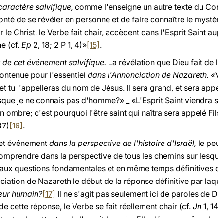
caractère salvifique,
comme l'enseigne un autre texte du Conci
nté de se révéler en personne et de faire connaître le mystè
le Christ, le Verbe fait chair, accèdent dans l'Esprit Saint a
ne (cf.
Ep
2, 18; 2 P 1, 4)»
[15]
.
 de cet événement salvifique.
La révélation que Dieu fait de 
 contenue pour l'essentiel
dans l'Annonciation de Nazareth. «
, et tu l'appelleras du nom de Jésus. Il sera grand, et sera app
que je ne connais pas d'homme?» _ «L'Esprit Saint viendra su
ombre; c'est pourquoi l'être saint qui naîtra sera appelé Fils 
37)
[16]
.
 cet événement
dans la perspective de l'histoire d'Israël,
le peu
e comprendre dans la perspective de tous les chemins sur lesq
aux questions fondamentales et en même temps définitives qu
iation de Nazareth le début de la réponse définitive par laq
oeur humain?
[17]
Il ne s'agit pas seulement ici de paroles de D
 cette réponse, le Verbe se fait réellement chair (cf.
Jn
1, 1