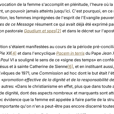
a vocation de la femme s'accomplit en plénitude, l'heure où l
t, un pouvoir jamais atteints jusqu'ici. C'est pourquoi, en c
tion, les femmes imprégnées de l'esprit de l'Evangile peuvent
les de ce Message
résument ce qui avait déjà été exprimé pa
ion pastorale
Gaudium et spes
[2]
et dans le décret sur l'apos
tion s'étaient manifestées au cours de la période pré-concil
Pie XII
[4]
et dans l'encyclique
Pacem in terris
du Pape
Jean 
r
Paul VI
a souligné le sens de ce «signe des temps» en confér
Jésus et à sainte Catherine de Sienne
[6]
, et en instituant aus
Evêques de 1971, une
Commission
ad hoc dont le but était l
 «
promotion effective de la dignité et de la responsabilité 
e autres: «Dans le christianisme en effet, plus que dans toute 
al de dignité, dont des aspects nombreux et marquants sont a
avec évidence que la femme est appelée à faire partie de la str
importante qu'on n'en a peut-être pas encore discerné toutes 