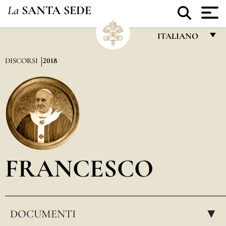
La
SANTA SEDE
ITALIANO
FRANÇAIS
DISCORSI
2018
ENGLISH
ITALIANO
PORTUGUÊS
ESPAÑOL
DEUTSCH
FRANCESCO
POLSKI
العربيّة
DOCUMENTI
中文
▸