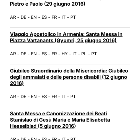
Pietro e Paolo (29 giugno 2016)
-
-
-
-
-
-
AR
DE
EN
ES
FR
IT
PT
Viaggio Apostolico in Armenia: Santa Messa in
Piazza Vartanants (Gyumri, 25 giugno 2016)
-
-
-
-
-
-
-
-
AR
DE
EN
ES
FR
HY
IT
PL
PT
Giubileo Straordinario della Misericordia: Giubileo
degli ammalati e delle persone disabili (12 giugno
2016)
-
-
-
-
-
-
AR
DE
EN
ES
FR
IT
PT
Santa Messa e Canonizzazione dei Beati
Stanislao di Gesù Maria e Maria Elisabetta
Hesselblad (5 giugno 2016)
-
-
-
-
-
-
AR
DE
EN
ES
FR
IT
PT