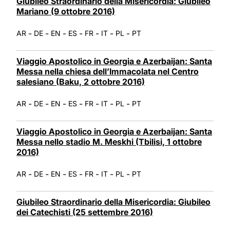
Giubileo Straordinario della Misericordia: Giubileo
Mariano (9 ottobre 2016)
-
-
-
-
-
-
-
AR
DE
EN
ES
FR
IT
PL
PT
Viaggio Apostolico in Georgia e Azerbaijan: Santa
Messa nella chiesa dell’Immacolata nel Centro
salesiano (Baku, 2 ottobre 2016)
-
-
-
-
-
-
-
AR
DE
EN
ES
FR
IT
PL
PT
Viaggio Apostolico in Georgia e Azerbaijan: Santa
Messa nello stadio M. Meskhi (Tbilisi, 1 ottobre
2016)
-
-
-
-
-
-
-
AR
DE
EN
ES
FR
IT
PL
PT
Giubileo Straordinario della Misericordia: Giubileo
dei Catechisti (25 settembre 2016)