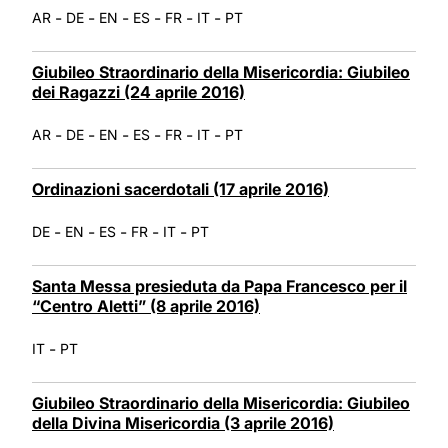
-
-
-
-
-
-
AR
DE
EN
ES
FR
IT
PT
Giubileo Straordinario della Misericordia: Giubileo
dei Ragazzi (24 aprile 2016)
-
-
-
-
-
-
AR
DE
EN
ES
FR
IT
PT
Ordinazioni sacerdotali (17 aprile 2016)
-
-
-
-
-
DE
EN
ES
FR
IT
PT
Santa Messa presieduta da Papa Francesco per il
“Centro Aletti” (8 aprile 2016)
-
IT
PT
Giubileo Straordinario della Misericordia: Giubileo
della Divina Misericordia (3 aprile 2016)