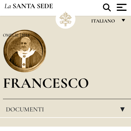
La
SANTA SEDE
ITALIANO
FRANÇAIS
OMELIE
2016
ENGLISH
ITALIANO
PORTUGUÊS
FRANCESCO
ESPAÑOL
DEUTSCH
POLSKI
DOCUMENTI
▸
العربيّة
中文