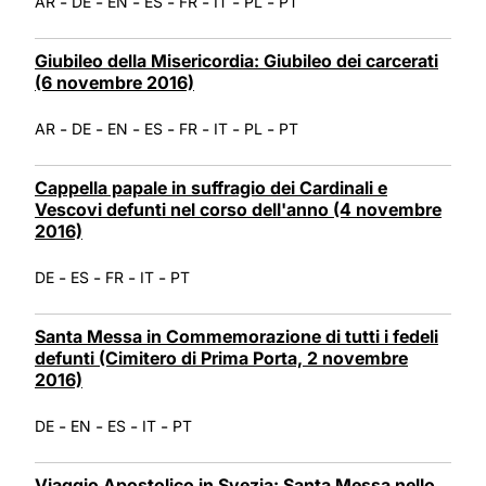
-
-
-
-
-
-
-
AR
DE
EN
ES
FR
IT
PL
PT
Giubileo della Misericordia: Giubileo dei carcerati
(6 novembre 2016)
-
-
-
-
-
-
-
AR
DE
EN
ES
FR
IT
PL
PT
Cappella papale in suffragio dei Cardinali e
Vescovi defunti nel corso dell'anno (4 novembre
2016)
-
-
-
-
DE
ES
FR
IT
PT
Santa Messa in Commemorazione di tutti i fedeli
defunti (Cimitero di Prima Porta, 2 novembre
2016)
-
-
-
-
DE
EN
ES
IT
PT
Viaggio Apostolico in Svezia: Santa Messa nello