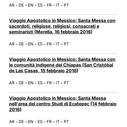
-
-
-
-
-
-
AR
DE
EN
ES
FR
IT
PT
Viaggio Apostolico in Messico: Santa Messa con
sacerdoti, religiose, religiosi, consacrati e
seminaristi (Morelia, 16 febbraio 2016)
-
-
-
-
-
-
AR
DE
EN
ES
FR
IT
PT
Viaggio Apostolico in Messico: Santa Messa con
le comunità indigene del Chiapas (San Cristóbal
de Las Casas, 15 febbraio 2016)
-
-
-
-
-
-
AR
DE
EN
ES
FR
IT
PT
Viaggio Apostolico in Messico: Santa Messa
nell'area del centro Studi di Ecatepec (14 febbraio
2016)
-
-
-
-
-
-
AR
DE
EN
ES
FR
IT
PT