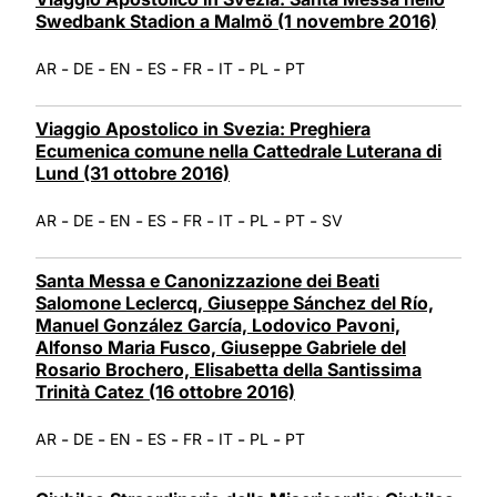
Swedbank Stadion a Malmö (1 novembre 2016)
-
-
-
-
-
-
-
AR
DE
EN
ES
FR
IT
PL
PT
Viaggio Apostolico in Svezia: Preghiera
Ecumenica comune nella Cattedrale Luterana di
Lund (31 ottobre 2016)
-
-
-
-
-
-
-
-
AR
DE
EN
ES
FR
IT
PL
PT
SV
Santa Messa e Canonizzazione dei Beati
Salomone Leclercq, Giuseppe Sánchez del Río,
Manuel González García, Lodovico Pavoni,
Alfonso Maria Fusco, Giuseppe Gabriele del
Rosario Brochero, Elisabetta della Santissima
Trinità Catez (16 ottobre 2016)
-
-
-
-
-
-
-
AR
DE
EN
ES
FR
IT
PL
PT