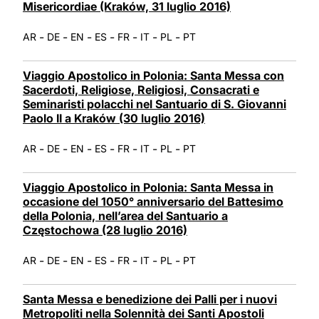
Misericordiae (Kraków, 31 luglio 2016)
-
-
-
-
-
-
-
AR
DE
EN
ES
FR
IT
PL
PT
Viaggio Apostolico in Polonia: Santa Messa con
Sacerdoti, Religiose, Religiosi, Consacrati e
Seminaristi polacchi nel Santuario di S. Giovanni
Paolo II a Kraków (30 luglio 2016)
-
-
-
-
-
-
-
AR
DE
EN
ES
FR
IT
PL
PT
Viaggio Apostolico in Polonia: Santa Messa in
occasione del 1050° anniversario del Battesimo
della Polonia, nell’area del Santuario a
Częstochowa (28 luglio 2016)
-
-
-
-
-
-
-
AR
DE
EN
ES
FR
IT
PL
PT
Santa Messa e benedizione dei Palli per i nuovi
Metropoliti nella Solennità dei Santi Apostoli