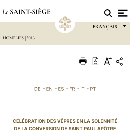
Le
SAINT-SIÈGE
FRANÇAIS
HOMÉLIES
2016
FRANÇAIS
ENGLISH
ITALIANO
PORTUGUÊS
ESPAÑOL
DE
-
EN
-
ES
-
FR
-
IT
-
PT
DEUTSCH
POLSKI
العربيّة
CÉLÉBRATION DES VÊPRES EN LA SOLENNITÉ
DE LA CONVERSION DE SAINT PAUL APÔTRE
中文