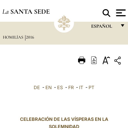
La
SANTA SEDE
ESPAÑOL
HOMILÍAS
2016
FRANÇAIS
ENGLISH
ITALIANO
PORTUGUÊS
ESPAÑOL
DE
-
EN
-
ES
-
FR
-
IT
-
PT
DEUTSCH
POLSKI
العربيّة
CELEBRACIÓN DE LAS VÍSPERAS EN LA
SOLEMNIDAD
中文