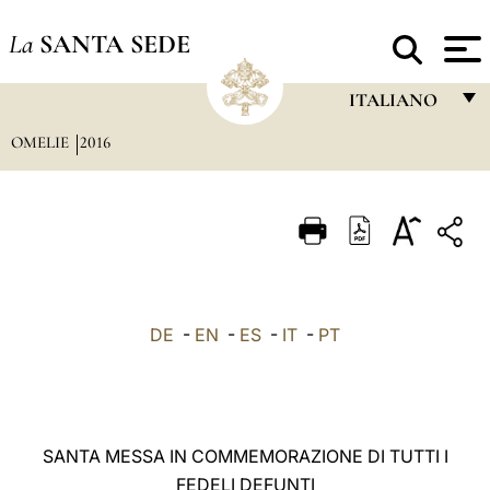
La
SANTA SEDE
ITALIANO
OMELIE
2016
FRANÇAIS
ENGLISH
ITALIANO
PORTUGUÊS
ESPAÑOL
DE
-
EN
-
ES
-
IT
-
PT
DEUTSCH
POLSKI
العربيّة
SANTA MESSA IN COMMEMORAZIONE DI TUTTI I
FEDELI DEFUNTI
中文