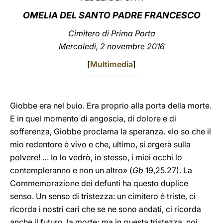
OMELIA DEL SANTO PADRE FRANCESCO
LATINE
Cimitero di Prima Porta
Mercoledì, 2 novembre 2016
[
Multimedia
]
Giobbe era nel buio. Era proprio alla porta della morte.
E in quel momento di angoscia, di dolore e di
sofferenza, Giobbe proclama la speranza. «Io so che il
mio redentore è vivo e che, ultimo, si ergerà sulla
polvere! … Io lo vedrò, io stesso, i miei occhi lo
contempleranno e non un altro» (
Gb
19,25.27). La
Commemorazione dei defunti ha questo duplice
senso. Un senso di tristezza: un cimitero è triste, ci
ricorda i nostri cari che se ne sono andati, ci ricorda
anche il futuro, la morte; ma in questa tristezza, noi