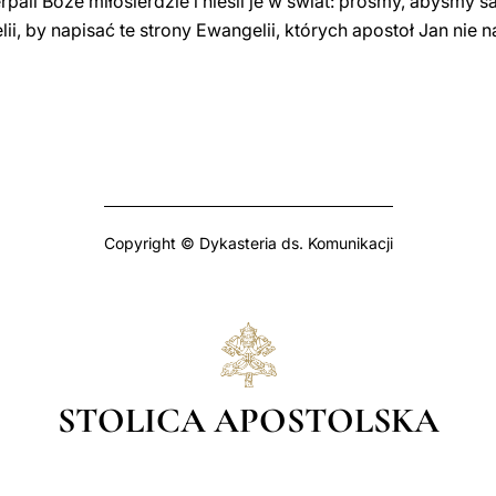
pali Boże miłosierdzie i nieśli je w świat: prośmy, abyśmy s
i, by napisać te strony Ewangelii, których apostoł Jan nie na
Copyright © Dykasteria ds. Komunikacji
STOLICA APOSTOLSKA