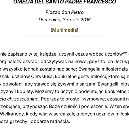
OMELIA DEL SANTO PADRE FRANCESCO
Piazza San Pietro
Domenica, 3 aprile 2016
[
Multimedia
]
nie zapisano w tej księdze, uczynił Jezus wobec uczniów"” 
órą należy czytać i odczytywać na nowo, gdyż to, co Jezus p
e wszystko jednak zostało napisane; Ewangelia miłosierdzia
 znaki uczniów Chrystusa, konkretne gesty miłości, które s
y powołani, aby stawać się żywymi pisarzami Ewangelii, n
zny i kobiety. Możemy to uczynić podejmując konkretne dz
cia chrześcijanina
. Poprzez te proste i wymowne, czasami 
ebujące, przynosząc Bożą czułość i pocieszenie. W ten sp
ielkanocy, kiedy wlał w serca zalęknionych uczniów miłosier
cza grzechy i obdarza radością.