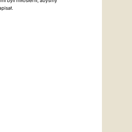
ami byli miłosierni, abyśmy
pisał.