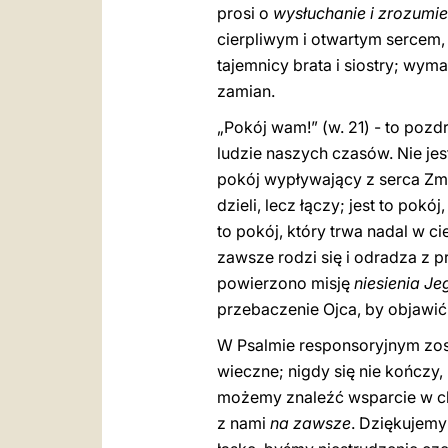
prosi o
wysłuchanie i zrozumie
cierpliwym i otwartym sercem,
tajemnicy brata i siostry; wym
zamian.
„Pokój wam!” (w. 21) - to pozd
ludzie naszych czasów. Nie je
pokój wypływający z serca Zmar
dzieli, lecz łączy; jest to pokó
to pokój, który trwa nadal w ci
zawsze rodzi się i odradza z 
powierzono misję
niesienia Je
przebaczenie Ojca, by objawić 
W Psalmie responsoryjnym zosta
wieczne; nigdy się nie kończy,
możemy znaleźć wsparcie w chw
z nami
na zawsze
. Dziękujemy