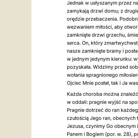
Jednak w usłyszanym przez nas 
zamykają drzwi domu; z drugie
orędzie przebaczenia. Podobny
wezwaniem miłości, aby otworz
zamknięte drzwi grzechu, śmie
serca. On, który zmartwychwst
nasze zamknięte bramy i posła
w jednym jedynym kierunku: wy
pozyskała. Widzimy przed sobą
wołania spragnionego miłosier
Ojciec Mnie posłał, tak i Ja wa
Każda choroba można znaleźć 
w oddali: pragnie wyjść na spo
Pragnie dotrzeć do ran każdeg
czułością Jego ran, obecnych ta
Jezusa, czynimy Go obecnym i
Panem i Bogiem (por. w. 28), p