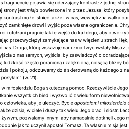
fragmencie pojawia się uderzający kontrast: z jednej strony
j strony jest
misja
powierzona im przez Jezusa, który posyła 
 kontrast może istnieć także i w nas, wewnętrzna walka p
yć zamknięte drzwi i wyjść poza własne ograniczenia. Chrys
rci i otchłani pragnie także wejść do każdego, aby otworzy
ając przezwyciężył zamykające nas w więzieniu strach i lęk
ć nas. Droga, którą wskazuje nam zmartwychwstały Mistrz 
jścia z nas samych, wyjścia, by zaświadczyć o odradzającej
 ludzkość często poranioną i zalęknioną, niosącą blizny bó
dzia i pokoju, odczuwamy dziś skierowaną do każdego z na
s posyłam” (w. 21).
w miłosierdziu Boga skuteczną pomoc. Rzeczywiście Jego mi
tkanie wszystkich bied i wyzwolić z wielu form niewolnictwa,
o człowieka, aby je uleczyć. Bycie
apostołami miłosierdzia
o
kże dzisiaj w ciele i duszy tak wielu Jego braci i sióstr. L
 żywym, pozwalamy innym, aby namacalnie dotknęli Jego mił
odobnie jak to uczynił apostoł Tomasz. Ta właśnie misja je