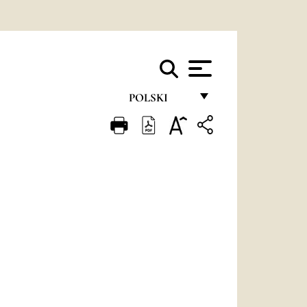
POLSKI
FRANÇAIS
ENGLISH
ITALIANO
PORTUGUÊS
ESPAÑOL
DEUTSCH
POLSKI