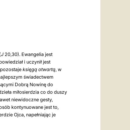
العربيّة
中文
LATINE
(
J
20,30). Ewangelia jest
owiedział i uczynił jest
 pozostaje
księgą otwartą
, w
ą najlepszym świadectwem
iosącymi Dobrą Nowinę do
ieła miłosierdzia co do duszy
nawet niewidoczne gesty,
osób kontynuowane jest to,
dzie Ojca, napełniając je