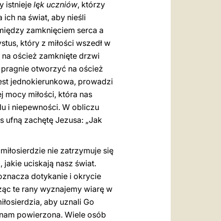
 istnieje
lęk uczniów
, którzy
ich na świat, aby nieśli
omiędzy zamknięciem serca a
tus, który z miłości wszedł w
ć na oścież zamknięte drzwi
, pragnie otworzyć na oścież
jest jednokierunkowa, prowadzi
 mocy miłości, która nas
lu i niepewności. W obliczu
s ufną zachętę Jezusa: „Jak
łosierdzie nie zatrzymuje się
 jakie uciskają nasz świat.
znacza dotykanie i okrycie
ecząc te rany wyznajemy wiarę w
osierdzia, aby uznali Go
st nam powierzona. Wiele osób