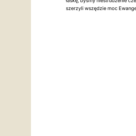
łaskę, byśmy niestrudzenie czer
szerzyli wszędzie moc Ewangeli