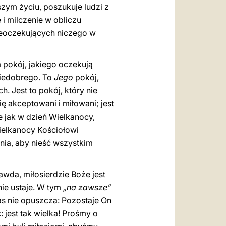
aszym życiu, poszukuje ludzi z
i milczenie w obliczu
nieoczekujących niczego w
m pokój, jakiego oczekują
niedobrego. To
Jego
pokój,
. Jest to pokój, który nie
się akceptowani i miłowani; jest
ie jak w dzień Wielkanocy,
ielkanocy Kościołowi
nia, aby nieść wszystkim
wda, ​​miłosierdzie Boże jest
nie ustaje. W tym
„na zawsze”
s nie opuszcza: Pozostaje On
 jest tak wielka! Prośmy o