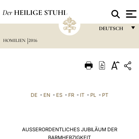
Der
HEILIGE STUHL
DEUTSCH
HOMILIEN
2016
FRANÇAIS
ENGLISH
ITALIANO
PORTUGUÊS
ESPAÑOL
DE
-
EN
-
ES
-
FR
-
IT
-
PL
-
PT
DEUTSCH
POLSKI
العربيّة
AUSSERORDENTLICHES JUBILÄUM DER
BARMHERZIGKEIT
中文