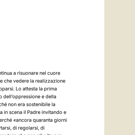
العربيّة
中文
LATINE
ntinua a risuonare nel cuore
dre che vedere la realizzazione
parsi. Lo attesta la prima
o dell’oppressione e della
ché non era sostenibile la
a in scena il Padre invitando e
perché «ancora quaranta giorni
rsi, di regolarsi, di