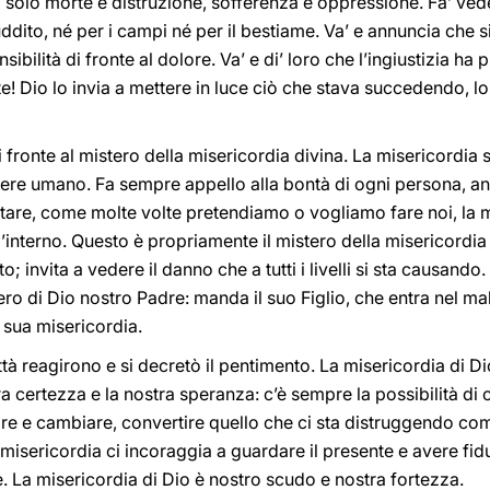
solo morte e distruzione, sofferenza e oppressione. Fa’ vede
suddito, né per i campi né per il bestiame. Va’ e annuncia che s
bilità di fronte al dolore. Va’ e di’ loro che l’ingiustizia ha
! Dio lo invia a mettere in luce ciò che stava succedendo, lo
i fronte al mistero della misericordia divina. La misericordia
sere umano. Fa sempre appello alla bontà di ogni persona, a
ntare, come molte volte pretendiamo o vogliamo fare noi, la m
’interno. Questo è propriamente il mistero della misericordia d
o; invita a vedere il danno che a tutti i livelli si sta causand
ero di Dio nostro Padre: manda il suo Figlio, che entra nel mal
a sua misericordia.
 città reagirono e si decretò il pentimento. La misericordia di 
a certezza e la nostra speranza: c’è sempre la possibilità di
are e cambiare, convertire quello che ci sta distruggendo com
ericordia ci incoraggia a guardare il presente e avere fiduc
 La misericordia di Dio è nostro scudo e nostra fortezza.