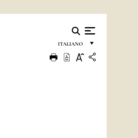
ITALIANO
FRANÇAIS
ENGLISH
ITALIANO
PORTUGUÊS
ESPAÑOL
DEUTSCH
POLSKI