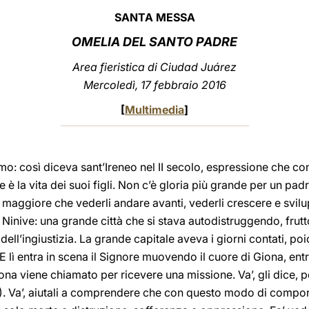
SANTA MESSA
OMELIA DEL SANTO PADRE
Area fieristica di Ciudad Juárez
Mercoledì, 17 febbraio
2016
[
Multimedia
]
uomo: così diceva sant’Ireneo nel II secolo, espressione che co
e è la vita dei suoi figli. Non c’è gloria più grande per un pa
 maggiore che vederli andare avanti, vederli crescere e svilup
Ninive: una grande città che si stava autodistruggendo, frutt
ell’ingiustizia. La grande capitale aveva i giorni contati, poi
E lì entra in scena il Signore muovendo il cuore di Giona, entr
na viene chiamato per ricevere una missione. Va’, gli dice, 
. Va’, aiutali a comprendere che con questo modo di comporta