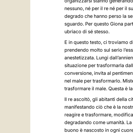
organizzarsi stanno generando 
nessuno, né per il re né per il 
degrado che hanno perso la sensi
sguardo. Per questo Giona parte
ubriaco di sé stesso.
E in questo testo, ci troviamo d
prendendo molto sul serio l’es
anestetizzata. Lungi dall’annie
situazione per trasformarla dall
conversione, invita al pentiment
nel male per trasformarlo. Mist
trasformare il male. Questa è l
Il re ascoltò, gli abitanti della
manifestando ciò che è la nostr
reagire e trasformare, modific
degradando come umanità. La mis
buono è nascosto in ogni cuore.