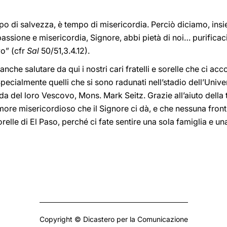
o di salvezza, è tempo di misericordia. Perciò diciamo, insie
ssione e misericordia, Signore, abbi pietà di noi… purificaci 
vo” (cfr
Sal
50/51,3.4.12).
nche salutare da qui i nostri cari fratelli e sorelle che ci
. Specialmente quelli che si sono radunati nell’stadio dell’Univ
uida del loro Vescovo, Mons. Mark Seitz. Grazie all’aiuto dell
more misericordioso che il Signore ci dà, e che nessuna front
sorelle di El Paso, perché ci fate sentire una sola famiglia e u
Copyright © Dicastero per la Comunicazione