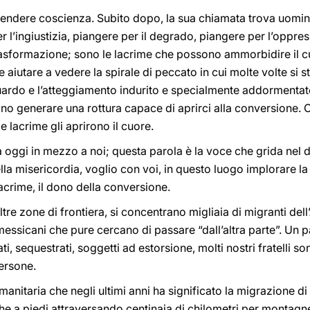
rendere coscienza. Subito dopo, la sua chiamata trova uomini
r l’ingiustizia, piangere per il degrado, piangere per l’oppre
trasformazione; sono le lacrime che possono ammorbidire il c
 aiutare a vedere la spirale di peccato in cui molte volte si 
uardo e l’atteggiamento indurito e specialmente addormentato
ono generare una rottura capace di aprirci alla conversione.
e lacrime gli aprirono il cuore.
 oggi in mezzo a noi; questa parola è la voce che grida nel de
la misericordia, voglio con voi, in questo luogo implorare la
lacrime, il dono della conversione.
re zone di frontiera, si concentrano migliaia di migranti dell’
 messicani che pure cercano di passare “dall’altra parte”. Un
zzati, sequestrati, soggetti ad estorsione, molti nostri fratell
persone.
nitaria che negli ultimi anni ha significato la migrazione di 
che a piedi attraversando centinaia di chilometri per montagne,