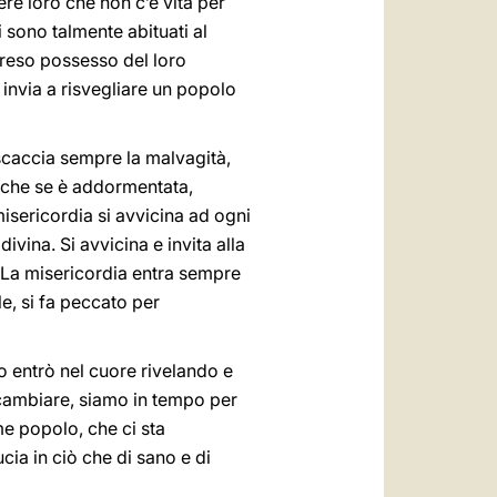
re loro che non c’è vita per
i sono talmente abituati al
 preso possesso del loro
 invia a risvegliare un popolo
 scaccia sempre la malvagità,
nche se è addormentata,
isericordia si avvicina ad ogni
ivina. Si avvicina e invita alla
o. La misericordia entra sempre
e, si fa peccato per
Dio entrò nel cuore rivelando e
 cambiare, siamo in tempo per
e popolo, che ci sta
ia in ciò che di sano e di