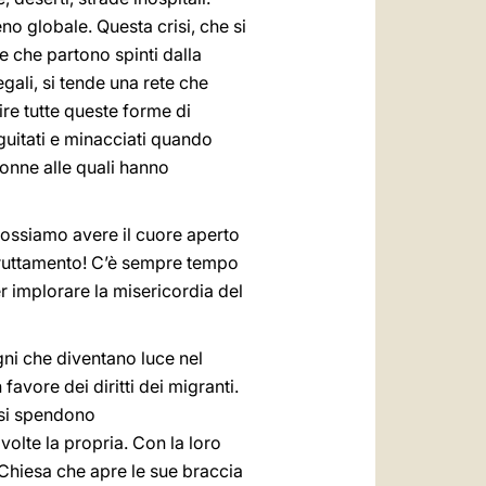
o globale. Questa crisi, che si
le che partono spinti dalla
egali, si tende una rete che
re tutte queste forme di
guitati e minacciati quando
 donne alle quali hanno
possiamo avere il cuore aperto
 sfruttamento! C’è sempre tempo
r implorare la misericordia del
i che diventano luce nel
avore dei diritti dei migranti.
e si spendono
olte la propria. Con la loro
 Chiesa che apre le sue braccia