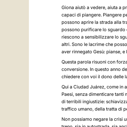
Giona aiutò a vedere, aiuta a p
capaci di piangere. Piangere pe
possono aprire la strada alla 
possono purificare lo sguardo e
riescono a sensibilizzare lo sg
altri. Sono le lacrime che poss
aver rinnegato Gesù: pianse, e l
Questa parola risuoni con forza
conversione. In questo anno del
chiedere con voi il dono delle 
Qui a Ciudad Juárez, come in alt
Paesi, senza dimenticare tanti
di terribili ingiustizie: schiavi
traffico umano, della tratta di 
Non possiamo negare la crisi uma
treno, sia in autostrada, sia an