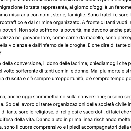
igrazione forzata rappresenta, al giorno d’oggi è un fenomen
amo misurarla con nomi, storie, famiglie. Sono fratelli e sorel
rcotraffico e dal crimine organizzato. A fronte di tanti vuoti l
ù poveri. Non solo soffrono la povertà, ma devono anche pati
dicalizza nei giovani: loro, come carne da macello, sono perse
della violenza e dall’inferno delle droghe. E che dire di tante
?
 della conversione, il dono delle lacrime; chiediamogli che 
nel volto sofferente di tanti uomini e donne. Mai più morte e
ia d’uscita e c’è sempre un’opportunità, c’è sempre tempo pe
a, anche oggi scommettiamo sulla conversione; ci sono segn
So del lavoro di tante organizzazioni della società civile in f
 tante sorelle religiose, di religiosi e sacerdoti, di laici ch
fesa della vita. Danno aiuto in prima linea rischiando molte v
ia, sono il cuore comprensivo e i piedi accompagnatori della