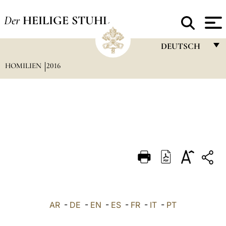
Der
HEILIGE STUHL
DEUTSCH
HOMILIEN
2016
FRANÇAIS
ENGLISH
ITALIANO
PORTUGUÊS
ESPAÑOL
DEUTSCH
POLSKI
العربيّة
AR
-
DE
-
EN
-
ES
-
FR
-
IT
-
PT
中文