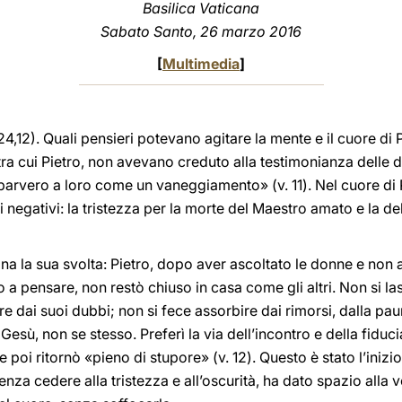
Basilica Vaticana
Sabato Santo, 26 marzo 2016
[
Multimedia
]
4,12). Quali pensieri potevano agitare la mente e il cuore di P
 tra cui Pietro, non avevano creduto alla testimonianza delle 
parvero a loro come un vaneggiamento» (v. 11). Nel cuore di P
negativi: la tristezza per la morte del Maestro amato e la de
na la sua svolta: Pietro, dopo aver ascoltato le donne e non a
 a pensare, non restò chiuso in casa come gli altri. Non si la
re dai suoi dubbi; non si fece assorbire dai rimorsi, dalla pa
esù, non se stesso. Preferì la via dell’incontro e della fiduci
poi ritornò «pieno di stupore» (v. 12). Questo è stato l’inizio 
enza cedere alla tristezza e all’oscurità, ha dato spazio alla 