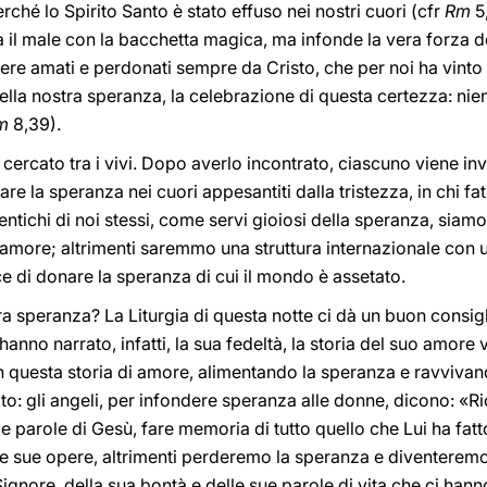
hé lo Spirito Santo è stato effuso nei nostri cuori (cfr
Rm
5,
a il male con la bacchetta magica, ma infonde la vera forza de
ere amati e perdonati sempre da Cristo, che per noi ha vinto i
 della nostra speranza, la celebrazione di questa certezza: n
m
8,39).
 cercato tra i vivi. Dopo averlo incontrato, ciascuno viene inv
are la speranza nei cuori appesantiti dalla tristezza, in chi fati
ntichi di noi stessi, come servi gioiosi della speranza, siamo
l’amore; altrimenti saremmo una struttura internazionale con
e di donare la speranza di cui il mondo è assetato.
a speranza? La Liturgia di questa notte ci dà un buon consig
 hanno narrato, infatti, la sua fedeltà, la storia del suo amore 
n questa storia di amore, alimentando la speranza e ravvivan
o: gli angeli, per infondere speranza alle donne, dicono: «R
e parole di Gesù, fare memoria di tutto quello che Lui ha fatt
le sue opere, altrimenti perderemo la speranza e diventeremo
nore, della sua bontà e delle sue parole di vita che ci hann