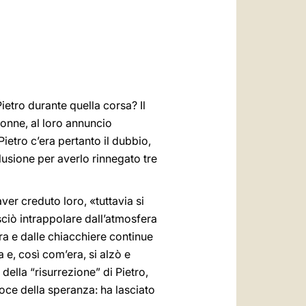
العربيّة
中文
LATINE
ietro durante quella corsa? Il
donne, al loro annuncio
ietro c’era pertanto il dubbio,
lusione per averlo rinnegato tre
ver creduto loro, «tuttavia si
sciò intrappolare dall’atmosfera
ura e dalle chiacchiere continue
a e, così com’era, si alzò e
della “risurrezione” di Pietro,
voce della speranza: ha lasciato