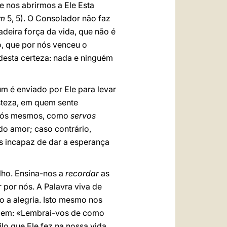
 nos abrirmos a Ele Esta
m
5, 5). O Consolador não faz
deira força da vida, que não é
, que por nós venceu o
desta certeza: nada e ninguém
um é enviado por Ele para levar
steza, em quem sente
e nós mesmos, como
servos
do amor; caso contrário,
s incapaz de dar a esperança
lho. Ensina-nos a
recordar
as
r por nós. A Palavra viva de
o a alegria. Isto mesmo nos
izem: «Lembrai-vos de como
lo que Ele fez na nossa vida.