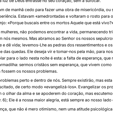
 luz de Deus entrasse no seu coração, sem a sufocar.
am de manhã cedo para fazer uma obra de misericórdia, ou s
eriência. Estavam «amedrontadas e voltaram o rosto para 
njo: «Porque buscais entre os mortos Aquele que está vivo?» (
mulheres, não podemos encontrar a vida, permanecendo tri
 nós mesmos. Mas abramos ao Senhor os nossos sepulcros
re e dê vida; levemos-Lhe as pedras dos ressentimentos e o
 das quedas. Ele deseja vir e tomar-nos pela mão, para nos t
olar para o lado nesta noite é esta: a falta de esperança, q
l armadilha: sermos cristãos sem esperança, que vivem como 
da fossem os nossos problemas.
oblemas perto e dentro de nós. Sempre existirão, mas esta n
citado, de certo modo «evangelizá-los». Evangelizar os p
m o olhar da alma e se apoderem do coração, mas escutemos
v. 6); Ele é a nossa maior alegria, está sempre ao nosso lad
nça, que não é mero otimismo, nem uma atitude psicológica