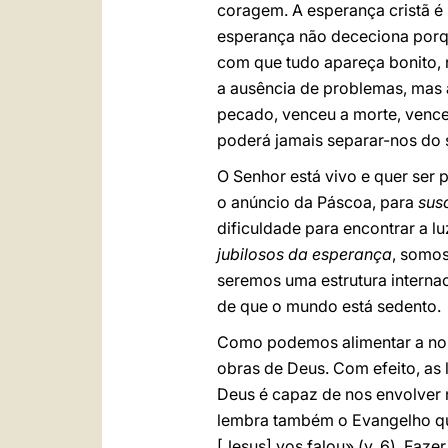
coragem. A esperança cristã é
esperança não dececiona porqu
com que tudo apareça bonito, n
a ausência de problemas, mas 
pecado, venceu a morte, vence
poderá jamais separar-nos do 
O Senhor está vivo e quer ser 
o anúncio da Páscoa, para
sus
dificuldade para encontrar a 
jubilosos da esperança
, somos
seremos uma estrutura interna
de que o mundo está sedento.
Como podemos alimentar a nos
obras de Deus. Com efeito, as l
Deus é capaz de nos envolver n
lembra também o Evangelho qu
[Jesus] vos falou» (v. 6). Faz