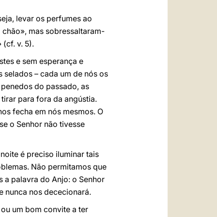
eja, levar os perfumes ao
o chão», mas sobressaltaram-
cf. v. 5).
stes e sem esperança e
 selados – cada um de nós os
s penedos do passado, as
irar para fora da angústia.
ue nos fecha em nós mesmos. O
se o Senhor não tivesse
oite é preciso iluminar tais
roblemas. Não permitamos que
 a palavra do Anjo: o Senhor
o e nunca nos dececionará.
 ou um bom convite a ter