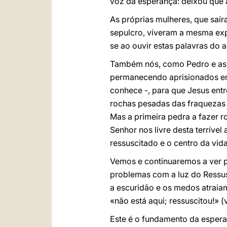
voz da esperança: deixou que a
As próprias mulheres, que saír
sepulcro, viveram a mesma exp
se ao ouvir estas palavras do a
Também nós, como Pedro e as 
permanecendo aprisionados em
conhece -, para que Jesus ent
rochas pesadas das fraquezas e
Mas a primeira pedra a fazer r
Senhor nos livre desta terríve
ressuscitado e o centro da vi
Vemos e continuaremos a ver pr
problemas com a luz do Ressus
a escuridão e os medos atraia
«não está aqui; ressuscitou!» (
Este é o fundamento da espera