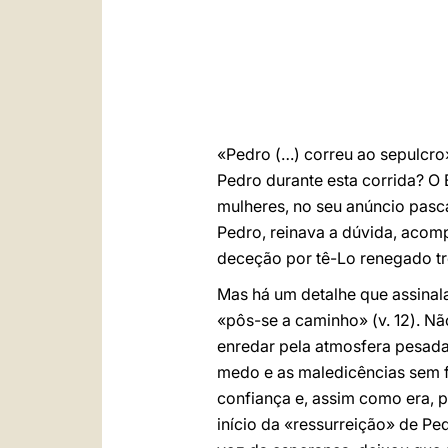
«Pedro (…) correu ao sepulcro
Pedro durante esta corrida? O
mulheres, no seu anúncio pasca
Pedro, reinava a dúvida, acom
deceção por tê-Lo renegado tr
Mas há um detalhe que assinala
«pôs-se a caminho» (v. 12). N
enredar pela atmosfera pesada 
medo e as maledicências sem f
confiança e, assim como era, p
início da «ressurreição» de Pe