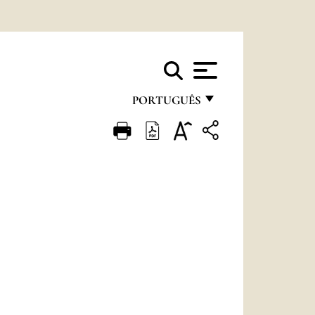
PORTUGUÊS
FRANÇAIS
ENGLISH
ITALIANO
PORTUGUÊS
ESPAÑOL
DEUTSCH
POLSKI