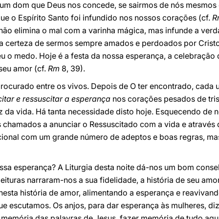
 um dom que Deus nos concede, se sairmos de nós mesmos e
e o Espírito Santo foi infundido nos nossos corações (cf.
R
ão elimina o mal com a varinha mágica, mas infunde a verda
a certeza de sermos sempre amados e perdoados por Cristo
u o medo. Hoje é a festa da nossa esperança, a celebração 
seu amor (cf.
Rm
8, 39).
procurado entre os vivos. Depois de O ter encontrado, cada 
citar e ressuscitar a esperança
nos corações pesados de tri
luz da vida. Há tanta necessidade disto hoje. Esquecendo d
 chamados a anunciar o Ressuscitado com a vida e através 
cional com um grande número de adeptos e boas regras, ma
sa esperança? A Liturgia desta noite dá-nos um bom conse
eituras narraram-nos a sua fidelidade, a história de seu amo
esta história de amor, alimentando a esperança e reavivand
e escutamos. Os anjos, para dar esperança às mulheres, d
er memória das palavras de Jesus, fazer memória de tudo aqui