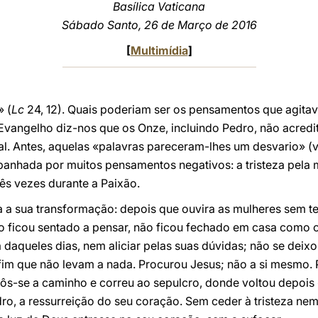
Basílica Vaticana
Sábado Santo, 26 de Março de 2016
[
Multimídia
]
» (
Lc
24, 12). Quais poderiam ser os pensamentos que agita
 Evangelho diz-nos que os Onze, incluindo Pedro, não acred
l. Antes, aquelas «palavras pareceram-lhes um desvario» (v. 
panhada por muitos pensamentos negativos: a tristeza pela
ês vezes durante a Paixão.
 a sua transformação: depois que ouvira as mulheres sem te
ão ficou sentado a pensar, não ficou fechado em casa como 
daqueles dias, nem aliciar pelas suas dúvidas; não se deix
im que não levam a nada. Procurou Jesus; não a si mesmo. P
ôs-se a caminho e correu ao sepulcro, donde voltou depois «a
dro, a ressurreição do seu coração. Sem ceder à tristeza ne