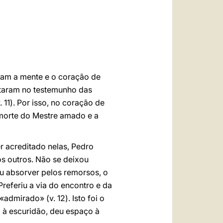
العربيّة
中文
LATINE
vam a mente e o coração de
itaram no testemunho das
11). Por isso, no coração de
 morte do Mestre amado e a
r acreditado nelas, Pedro
os outros. Não se deixou
ou absorver pelos remorsos, o
referiu a via do encontro e da
dmirado» (v. 12). Isto foi o
m à escuridão, deu espaço à