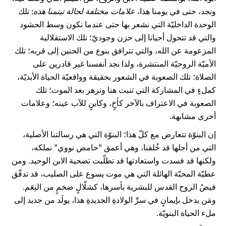
ونجد، حتى في يومنا هذا،
علامات مختلفة لحالة تيتمنا هذه
: تلك
الوحدة الداخليّة التي نشعر بها حتى عندما نكون وسط الحشود
والتي قد تتحول أحيانا إلى حزن وجوديّ؛ تلك الاستقلالية
المزعومة عن الله، والتي تترافق بنوع من الحنين إلى قربه؛ تلك
الأميّة الروحيّة المنتشرة، ولذا نجد أنفسنا غير قادرين على
الصلاة؛ تلك الصعوبة في الشعور بحقيقة وواقعيّة الحياة الأبديّة،
كملءٍ في المشاركة التي تنبت هنا وتزهر بعد الموت؛ تلك
الصعوبة في الاعتراف بالآخر كأخٍ، وكابنٍ للآب عينه؛ وعلامات
أخرى مشابهة.
إن البنوّة تتعارض مع كلّ هذا؛ البنوّة التي هي رسالتنا الأصلية،
التي من أجلها قد خُلقنا، وهي أعمق "حامض نووي" نملكه،
ولكنها قد فسدت واستعادتها قد تطلّبت تضحية الابن الوحيد. ومن
عطيّة المحبّة الهائلة التي هي موت يسوع على الصليب، قد تدفّق
فيضُ الروح القدس للبشرية بأسرها، كشلّالٍ ضخمٍ من النِعَم.
ومَن يدخل بإيمانٍ في سرِّ الولادةِ الجديدةِ هذا، يولَد من جديد إلى
ملء الحياة البنويّة.