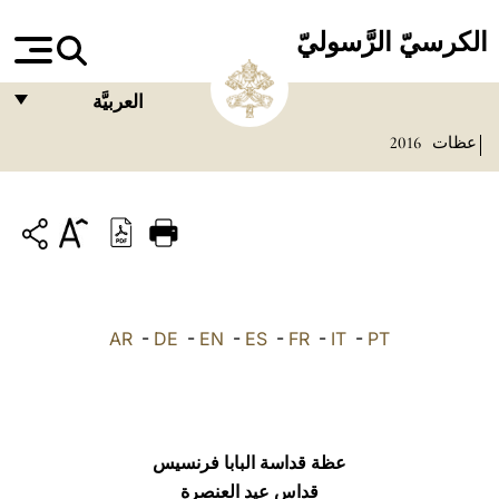
الكرسيّ الرَّسوليّ
العربيَّة
عظات
2016
FRANÇAIS
ENGLISH
ITALIANO
PORTUGUÊS
ESPAÑOL
AR
-
DE
-
EN
-
ES
-
FR
-
IT
-
PT
DEUTSCH
POLSKI
العربيّة
عظة قداسة البابا فرنسيس
قداس عيد العنصرة
中文