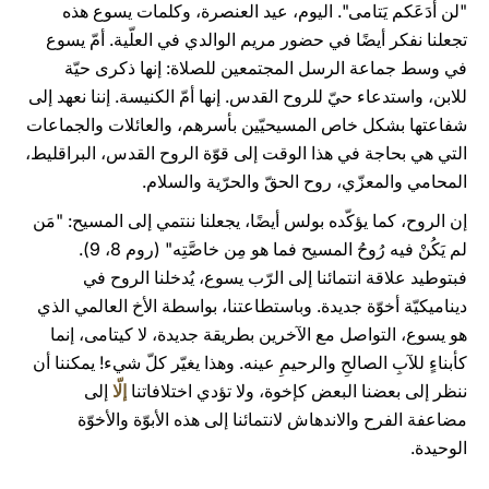
"لن أَدَعَكم يَتامى". اليوم، عيد العنصرة، وكلمات يسوع هذه
تجعلنا نفكر أيضًا في حضور مريم الوالدي في العلّية. أمّ يسوع
في وسط جماعة الرسل المجتمعين للصلاة: إنها ذكرى حيّة
للابن، واستدعاء حيّ للروح القدس. إنها أمّ الكنيسة. إننا نعهد إلى
شفاعتها بشكل خاص المسيحيّين بأسرهم، والعائلات والجماعات
التي هي بحاجة في هذا الوقت إلى قوّة الروح القدس، البراقليط،
المحامي والمعزّي، روح الحقّ والحرّية والسلام.
إن الروح، كما يؤكّده بولس أيضًا، يجعلنا ننتمي إلى المسيح: "مَن
لم يَكُنْ فيه رُوحُ المسيح فما هو مِن خاصَّتِه" (روم 8، 9).
فبتوطيد علاقة انتمائنا إلى الرّب يسوع، يُدخلنا الروح في
ديناميكيّة أخوّة جديدة. وباستطاعتنا، بواسطة الأخ العالمي الذي
هو يسوع، التواصل مع الآخرين بطريقة جديدة، لا كيتامى، إنما
كأبناءٍ للآبِ الصالحِ والرحيمِ عينه. وهذا يغيّر كلّ شيء! يمكننا أن
ننظر إلى بعضنا البعض كإخوة، ولا تؤدي اختلافاتنا
إلّا
إلى
مضاعفة الفرح والاندهاش لانتمائنا إلى هذه الأبوّة والأخوّة
الوحيدة.