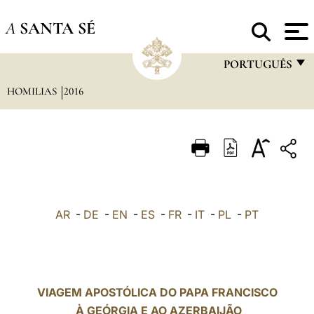
A
SANTA SÉ
PORTUGUÊS
HOMILIAS
2016
FRANÇAIS
ENGLISH
ITALIANO
PORTUGUÊS
ESPAÑOL
AR
-
DE
-
EN
-
ES
-
FR
-
IT
-
PL
-
PT
DEUTSCH
POLSKI
العربيّة
VIAGEM APOSTÓLICA DO PAPA FRANCISCO
À GEÓRGIA E AO AZERBAIJÃO
中文