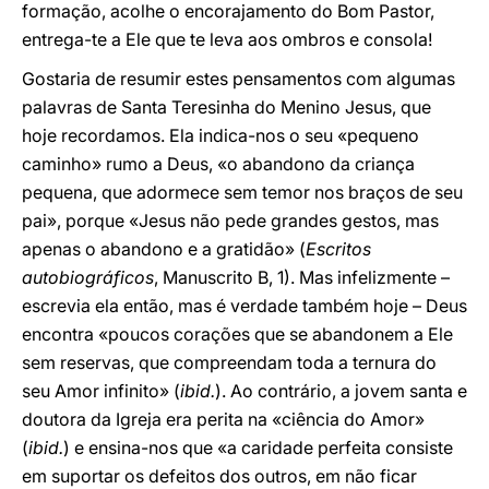
formação, acolhe o encorajamento do Bom Pastor,
entrega-te a Ele que te leva aos ombros e consola!
Gostaria de resumir estes pensamentos com algumas
palavras de Santa Teresinha do Menino Jesus, que
hoje recordamos. Ela indica-nos o seu «pequeno
caminho» rumo a Deus, «o abandono da criança
pequena, que adormece sem temor nos braços de seu
pai», porque «Jesus não pede grandes gestos, mas
apenas o abandono e a gratidão» (
Escritos
autobiográficos
, Manuscrito B, 1). Mas infelizmente –
escrevia ela então, mas é verdade também hoje – Deus
encontra «poucos corações que se abandonem a Ele
sem reservas, que compreendam toda a ternura do
seu Amor infinito» (
ibid.
). Ao contrário, a jovem santa e
doutora da Igreja era perita na «ciência do Amor»
(
ibid.
) e ensina-nos que «a caridade perfeita consiste
em suportar os defeitos dos outros, em não ficar