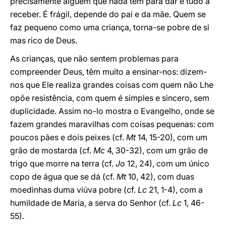
precisamente alguém que nada tem para dar e tudo a
receber. É frágil, depende do pai e da mãe. Quem se
faz pequeno como uma criança, torna-se pobre de si
mas rico de Deus.
As crianças, que não sentem problemas para
compreender Deus, têm muito a ensinar-nos: dizem-
nos que Ele realiza grandes coisas com quem não Lhe
opõe resistência, com quem é simples e sincero, sem
duplicidade. Assim no-lo mostra o Evangelho, onde se
fazem grandes maravilhas com coisas pequenas: com
poucos pães e dois peixes (cf.
Mt
14, 15-20), com um
grão de mostarda (cf.
Mc
4, 30-32), com um grão de
trigo que morre na terra (cf.
Jo
12, 24), com um único
copo de água que se dá (cf.
Mt
10, 42), com duas
moedinhas duma viúva pobre (cf.
Lc
21, 1-4), com a
humildade de Maria, a serva do Senhor (cf.
Lc
1, 46-
55).