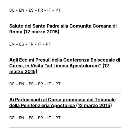
-
-
-
-
-
DE
EN
ES
FR
IT
PT
Saluto del Santo Padre alla Comunità Coreana di
Roma (12 marzo 2015)
-
-
-
-
EN
ES
FR
IT
PT
Agli Ecc.mi Presuli della Conferenza Episcopale di
Corea, in Visita “ad Limina Apostolorum” (12
marzo 2015)
-
-
-
-
-
DE
EN
ES
FR
IT
PT
Ai Partecipanti al Corso promosso dal Tribunale
della Penitenzieria Apostolica (12 marzo 2015)
-
-
-
-
-
DE
EN
ES
FR
IT
PT