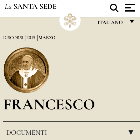
La
SANTA SEDE
ITALIANO
FRANÇAIS
DISCORSI
2015
MARZO
ENGLISH
ITALIANO
PORTUGUÊS
ESPAÑOL
DEUTSCH
FRANCESCO
POLSKI
العربيّة
DOCUMENTI
中文
▸