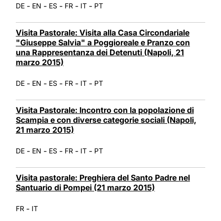
-
-
-
-
-
DE
EN
ES
FR
IT
PT
Visita Pastorale: Visita alla Casa Circondariale
"Giuseppe Salvia" a Poggioreale e Pranzo con
una Rappresentanza dei Detenuti (Napoli, 21
marzo 2015)
-
-
-
-
-
DE
EN
ES
FR
IT
PT
Visita Pastorale: Incontro con la popolazione di
Scampia e con diverse categorie sociali (Napoli,
21 marzo 2015)
-
-
-
-
-
DE
EN
ES
FR
IT
PT
Visita pastorale: Preghiera del Santo Padre nel
Santuario di Pompei (21 marzo 2015)
-
FR
IT