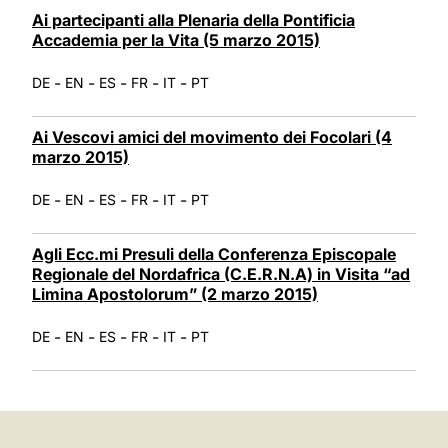
Ai partecipanti alla Plenaria della Pontificia
Accademia per la Vita (5 marzo 2015)
-
-
-
-
-
DE
EN
ES
FR
IT
PT
Ai Vescovi amici del movimento dei Focolari (4
marzo 2015)
-
-
-
-
-
DE
EN
ES
FR
IT
PT
Agli Ecc.mi Presuli della Conferenza Episcopale
Regionale del Nordafrica (C.E.R.N.A) in Visita “ad
Limina Apostolorum” (2 marzo 2015)
-
-
-
-
-
DE
EN
ES
FR
IT
PT