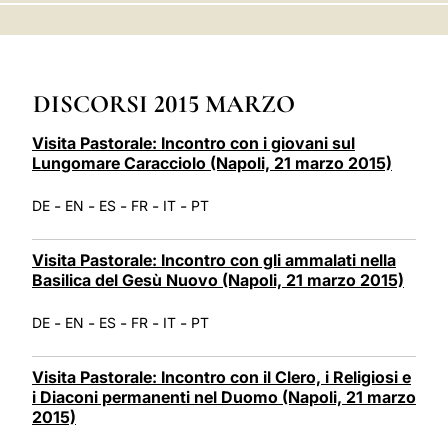
LATINE
DISCORSI 2015 MARZO
Visita Pastorale: Incontro con i giovani sul
Lungomare Caracciolo (Napoli, 21 marzo 2015)
-
-
-
-
-
DE
EN
ES
FR
IT
PT
Visita Pastorale: Incontro con gli ammalati nella
Basilica del Gesù Nuovo (Napoli, 21 marzo 2015)
-
-
-
-
-
DE
EN
ES
FR
IT
PT
Visita Pastorale: Incontro con il Clero, i Religiosi e
i Diaconi permanenti nel Duomo (Napoli, 21 marzo
2015)