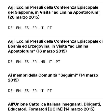
Agli Ecc.mi Presuli della Conferenza Episcopale
del Giappone, in Visita "ad Limina Apostolorum"
(20 marzo 2015)
-
-
-
-
-
DE
EN
ES
FR
IT
PT
Agli Ecc.mi Presuli della Conferenza Episcopale di
Bosnia ed Erzegovina, in Visita “ad Limina
Apostolorum” (16 marzo 2015)
-
-
-
-
-
-
DE
EN
ES
FR
HR
IT
PT
Ai membri della Comunità "Seguimi" (14 marzo
2015)
-
-
-
-
-
DE
EN
ES
FR
IT
PT
All'Unione Cattolica Italiana Insegnanti, Dirigenti,
Educatori, Formatori [UCIIM] (14 marzo 2015)