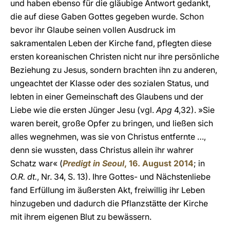
und haben ebenso für die gläubige Antwort gedankt,
die auf diese Gaben Gottes gegeben wurde. Schon
bevor ihr Glaube seinen vollen Ausdruck im
sakramentalen Leben der Kirche fand, pflegten diese
ersten koreanischen Christen nicht nur ihre persönliche
Beziehung zu Jesus, sondern brachten ihn zu anderen,
ungeachtet der Klasse oder des sozialen Status, und
lebten in einer Gemeinschaft des Glaubens und der
Liebe wie die ersten Jünger Jesu (vgl.
Apg
4,32). »Sie
waren bereit, große Opfer zu bringen, und ließen sich
alles wegnehmen, was sie von Christus entfernte …,
denn sie wussten, dass Christus allein ihr wahrer
Schatz war« (
Predigt in Seoul
, 16. August 2014
; in
O.R. dt.
, Nr. 34, S. 13). Ihre Gottes- und Nächstenliebe
fand Erfüllung im äußersten Akt, freiwillig ihr Leben
hinzugeben und dadurch die Pflanzstätte der Kirche
mit ihrem eigenen Blut zu bewässern.