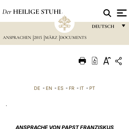
Der
HEILIGE STUHL
DEUTSCH
ANSPRACHEN
2015
MÄRZ
DOCUMENTS
FRANÇAIS
ENGLISH
ITALIANO
PORTUGUÊS
ESPAÑOL
DE
-
EN
-
ES
-
FR
-
IT
-
PT
DEUTSCH
.
POLSKI
العربيّة
ANSPRACHE VON PAPST FRANZISKUS
中文