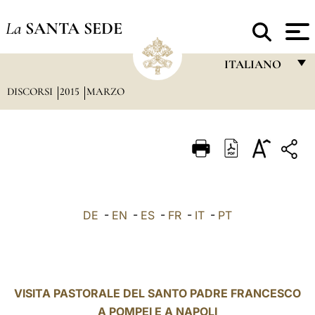
La
SANTA SEDE
ITALIANO
DISCORSI
2015
MARZO
FRANÇAIS
ENGLISH
ITALIANO
PORTUGUÊS
ESPAÑOL
DE
-
EN
-
ES
-
FR
-
IT
-
PT
DEUTSCH
POLSKI
العربيّة
VISITA PASTORALE DEL SANTO PADRE FRANCESCO
A POMPEI E A NAPOLI
中文