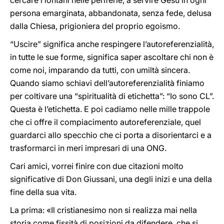
cercare i lontani nelle periferie, a servire Gesù in ogni
persona emarginata, abbandonata, senza fede, delusa
dalla Chiesa, prigioniera del proprio egoismo.
“Uscire” significa anche respingere l’autoreferenzialità,
in tutte le sue forme, significa saper ascoltare chi non è
come noi, imparando da tutti, con umiltà sincera.
Quando siamo schiavi dell’autoreferenzialità finiamo
per coltivare una “spiritualità di etichetta”: “Io sono CL”.
Questa è l’etichetta. E poi cadiamo nelle mille trappole
che ci offre il compiacimento autoreferenziale, quel
guardarci allo specchio che ci porta a disorientarci e a
trasformarci in meri impresari di una ONG.
Cari amici, vorrei finire con due citazioni molto
significative di Don Giussani, una degli inizi e una della
fine della sua vita.
La prima: «Il cristianesimo non si realizza mai nella
storia come fissità di posizioni da difendere, che si