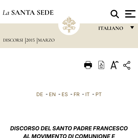
La
SANTA SEDE
ITALIANO
DISCORSI
2015
MARZO
FRANÇAIS
ENGLISH
ITALIANO
PORTUGUÊS
ESPAÑOL
DE
-
EN
-
ES
-
FR
-
IT
-
PT
DEUTSCH
POLSKI
العربيّة
DISCORSO DEL SANTO PADRE FRANCESCO
AL MOVIMENTO DI COMUNIONE E
中文