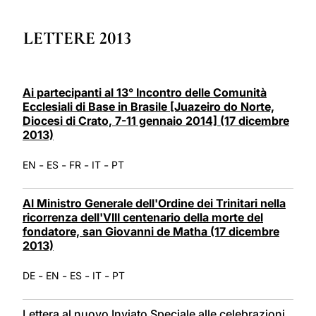
LATINE
LETTERE 2013
Ai partecipanti al 13° Incontro delle Comunità
Ecclesiali di Base in Brasile [Juazeiro do Norte,
Diocesi di Crato, 7-11 gennaio 2014] (17 dicembre
2013)
-
-
-
-
EN
ES
FR
IT
PT
Al Ministro Generale dell'Ordine dei Trinitari nella
ricorrenza dell'VIII centenario della morte del
fondatore, san Giovanni de Matha (17 dicembre
2013)
-
-
-
-
DE
EN
ES
IT
PT
Lettera al nuovo Inviato Speciale alle celebrazioni