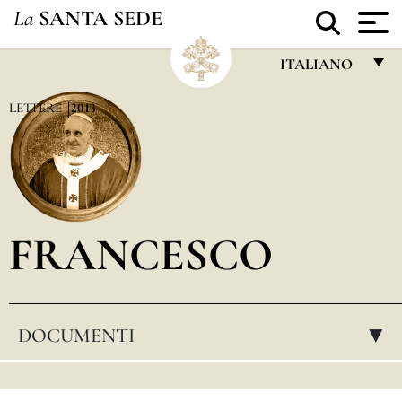
La
SANTA SEDE
ITALIANO
FRANÇAIS
LETTERE
2013
ENGLISH
ITALIANO
PORTUGUÊS
FRANCESCO
ESPAÑOL
DEUTSCH
POLSKI
DOCUMENTI
▸
العربيّة
中文