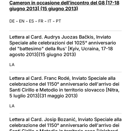
Cameron in occasione dell'incontro del G8 [17-18
giugno 2013] (15 giugno 2013)
-
-
-
-
-
DE
EN
ES
FR
IT
PT
Lettera al Card. Audrys Juozas Bačkis, Inviato
Speciale alle celebrazioni del 1025° anniversario
del "battesimo" della Rus' [Kyiv, Ucraina, 17-18
agosto 2013](15 giugno 2013)
LA
Lettera al Card. Franc Rodé, Inviato Speciale alla
celebrazione del 1150° anniversario dell'arrivo dei
Santi Cirillo e Metodio in territorio slovacco [Nitra,
5 luglio 2013](31 maggio 2013)
LA
Lettera al Card. Josip Bozanić, Inviato Speciale alla
celebrazione del 1150° anniversario dell'arrivo dei
Santi Cirillo e Metodio in territorio ceco [Velehrad,