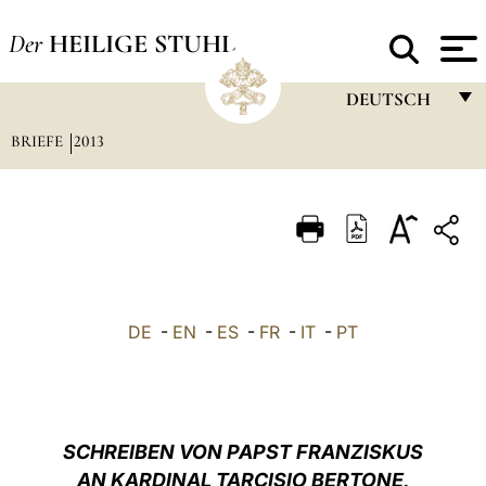
Der
HEILIGE STUHL
DEUTSCH
BRIEFE
2013
FRANÇAIS
ENGLISH
ITALIANO
PORTUGUÊS
ESPAÑOL
DE
-
EN
-
ES
-
FR
-
IT
-
PT
DEUTSCH
POLSKI
العربيّة
SCHREIBEN VON PAPST FRANZISKUS
AN KARDINAL TARCISIO BERTONE,
中文