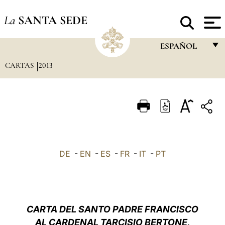
La
SANTA SEDE
ESPAÑOL
CARTAS
2013
FRANÇAIS
ENGLISH
ITALIANO
PORTUGUÊS
ESPAÑOL
DE
-
EN
-
ES
-
FR
-
IT
-
PT
DEUTSCH
POLSKI
العربيّة
CARTA
DEL SANTO PADRE FRANCISCO
AL CARDENAL TARCISIO BERTONE,
中文