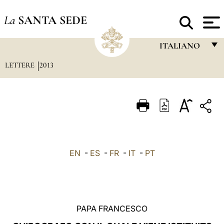
La
SANTA SEDE
ITALIANO
LETTERE
2013
FRANÇAIS
ENGLISH
ITALIANO
PORTUGUÊS
ESPAÑOL
EN
-
ES
-
FR
-
IT
-
PT
DEUTSCH
POLSKI
العربيّة
PAPA FRANCESCO
中文