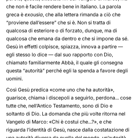
che non è facile rendere bene in italiano. La parola
greca è
exousìa
, che alla lettera rimanda a ciò che
“proviene dall’essere” che si è. Non si tratta di
qualcosa di esteriore o di forzato, dunque, ma di
qualcosa che emana da dentro e che si impone da sé.
Gesù in effetti colpisce, spiazza, innova a partire —
egli stesso lo dice — dal suo rapporto con Dio,
chiamato familiarmente Abbà, il quale gli consegna
questa “autorità” perché egli la spenda a favore degli
uomini.
Così Gesù predica «come uno che ha autorità»,
guarisce, chiama i discepoli a seguirlo, perdona... cose
tutte che, nell’Antico Testamento, sono di Dio e
soltanto di Dio. La domanda che più volte ritorna nel
Vangelo di Marco: «Chi è costui che...?», e che
riguarda l’identità di Gesù, nasce dalla costatazione di
una autorità diversa da quella del mondo, un’autorità