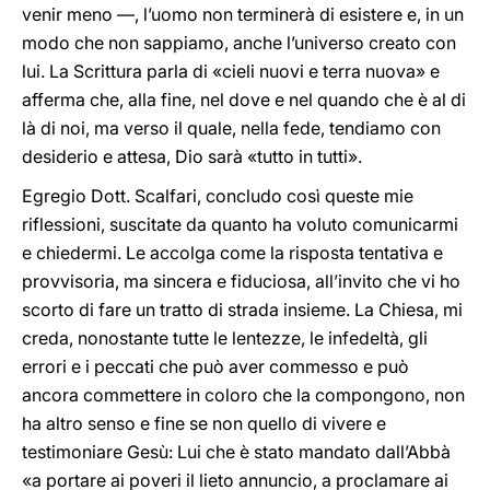
venir meno —, l’uomo non terminerà di esistere e, in un
modo che non sappiamo, anche l’universo creato con
lui. La Scrittura parla di «cieli nuovi e terra nuova» e
afferma che, alla fine, nel dove e nel quando che è al di
là di noi, ma verso il quale, nella fede, tendiamo con
desiderio e attesa, Dio sarà «tutto in tutti».
Egregio Dott. Scalfari, concludo così queste mie
riflessioni, suscitate da quanto ha voluto comunicarmi
e chiedermi. Le accolga come la risposta tentativa e
provvisoria, ma sincera e fiduciosa, all’invito che vi ho
scorto di fare un tratto di strada insieme. La Chiesa, mi
creda, nonostante tutte le lentezze, le infedeltà, gli
errori e i peccati che può aver commesso e può
ancora commettere in coloro che la compongono, non
ha altro senso e fine se non quello di vivere e
testimoniare Gesù: Lui che è stato mandato dall’Abbà
«a portare ai poveri il lieto annuncio, a proclamare ai