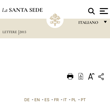
La
SANTA SEDE
ITALIANO
LETTERE
2013
FRANÇAIS
ENGLISH
ITALIANO
PORTUGUÊS
ESPAÑOL
DEUTSCH
POLSKI
العربيّة
DE
-
EN
-
ES
-
FR
-
IT
-
PL
-
PT
中文