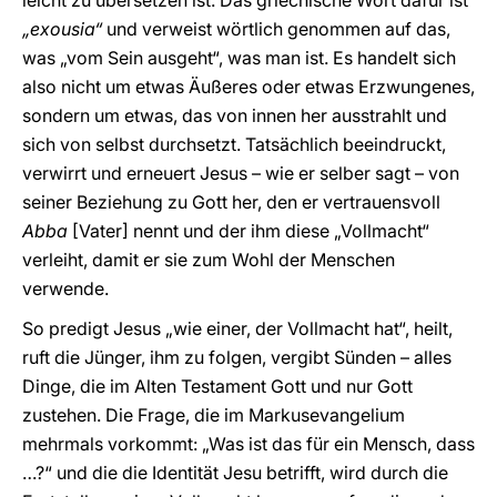
leicht zu übersetzen ist. Das griechische Wort dafür ist
„exousia“
und verweist wörtlich genommen auf das,
was „vom Sein ausgeht“, was man ist. Es handelt sich
also nicht um etwas Äußeres oder etwas Erzwungenes,
sondern um etwas, das von innen her ausstrahlt und
sich von selbst durchsetzt. Tatsächlich beeindruckt,
verwirrt und erneuert Jesus – wie er selber sagt – von
seiner Beziehung zu Gott her, den er vertrauensvoll
Abba
[Vater] nennt und der ihm diese „Vollmacht“
verleiht, damit er sie zum Wohl der Menschen
verwende.
So predigt Jesus „wie einer, der Vollmacht hat“, heilt,
ruft die Jünger, ihm zu folgen, vergibt Sünden – alles
Dinge, die im Alten Testament Gott und nur Gott
zustehen. Die Frage, die im Markusevangelium
mehrmals vorkommt: „Was ist das für ein Mensch, dass
…?“ und die die Identität Jesu betrifft, wird durch die