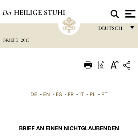
Der
HEILIGE STUHL
DEUTSCH
BRIEFE
2013
FRANÇAIS
ENGLISH
ITALIANO
PORTUGUÊS
ESPAÑOL
DE
-
EN
-
ES
-
FR
-
IT
-
PL
-
PT
DEUTSCH
POLSKI
العربيّة
BRIEF AN EINEN NICHTGLAUBENDEN
中文