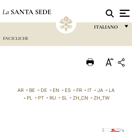
La
SANTA SEDE
ITALIANO
ENCICLICHE
FRANÇAIS
ENGLISH
ITALIANO
PORTUGUÊS
ESPAÑOL
AR
-
BE
-
DE
-
EN
-
ES
-
FR
-
IT
-
JA
-
LA
DEUTSCH
-
PL
-
PT
-
RU
-
SL
-
ZH_CN
-
ZH_TW
POLSKI
العربيّة
中文