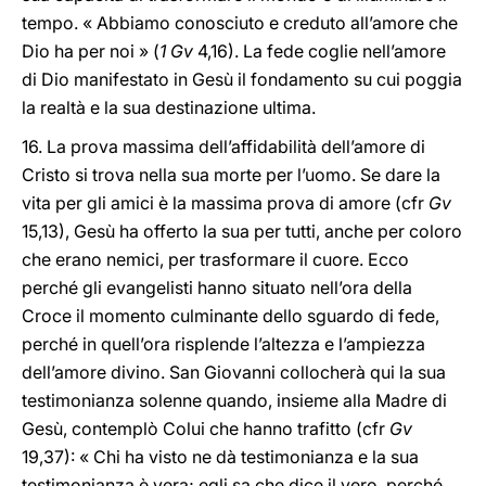
tempo. « Abbiamo conosciuto e creduto all’amore che
Dio ha per noi » (
1 Gv
4,16). La fede coglie nell’amore
di Dio manifestato in Gesù il fondamento su cui poggia
la realtà e la sua destinazione ultima.
16. La prova massima dell’affidabilità dell’amore di
Cristo si trova nella sua morte per l’uomo. Se dare la
vita per gli amici è la massima prova di amore (cfr
Gv
15,13), Gesù ha offerto la sua per tutti, anche per coloro
che erano nemici, per trasformare il cuore. Ecco
perché gli evangelisti hanno situato nell’ora della
Croce il momento culminante dello sguardo di fede,
perché in quell’ora risplende l’altezza e l’ampiezza
dell’amore divino. San Giovanni collocherà qui la sua
testimonianza solenne quando, insieme alla Madre di
Gesù, contemplò Colui che hanno trafitto (cfr
Gv
19,37): « Chi ha visto ne dà testimonianza e la sua
testimonianza è vera; egli sa che dice il vero, perché