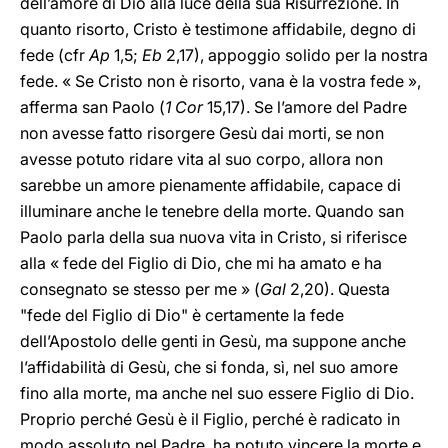
dell’amore di Dio alla luce della sua Risurrezione. In
quanto risorto, Cristo è testimone affidabile, degno di
fede (cfr
Ap
1,5;
Eb
2,17), appoggio solido per la nostra
fede. « Se Cristo non è risorto, vana è la vostra fede »,
afferma san Paolo (
1 Cor
15,17). Se l’amore del Padre
non avesse fatto risorgere Gesù dai morti, se non
avesse potuto ridare vita al suo corpo, allora non
sarebbe un amore pienamente affidabile, capace di
illuminare anche le tenebre della morte. Quando san
Paolo parla della sua nuova vita in Cristo, si riferisce
alla « fede del Figlio di Dio, che mi ha amato e ha
consegnato se stesso per me » (
Gal
2,20). Questa
"fede del Figlio di Dio" è certamente la fede
dell’Apostolo delle genti in Gesù, ma suppone anche
l’affidabilità di Gesù, che si fonda, sì, nel suo amore
fino alla morte, ma anche nel suo essere Figlio di Dio.
Proprio perché Gesù è il Figlio, perché è radicato in
modo assoluto nel Padre, ha potuto vincere la morte e