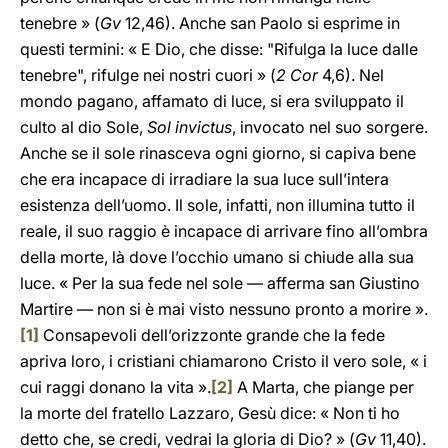
tenebre » (
Gv
12,46). Anche san Paolo si esprime in
questi termini: « E Dio, che disse: "Rifulga la luce dalle
tenebre", rifulge nei nostri cuori » (
2 Cor
4,6). Nel
mondo pagano, affamato di luce, si era sviluppato il
culto al dio Sole,
Sol invictus
, invocato nel suo sorgere.
Anche se il sole rinasceva ogni giorno, si capiva bene
che era incapace di irradiare la sua luce sull’intera
esistenza dell’uomo. Il sole, infatti, non illumina tutto il
reale, il suo raggio è incapace di arrivare fino all’ombra
della morte, là dove l’occhio umano si chiude alla sua
luce. « Per la sua fede nel sole — afferma san Giustino
Martire — non si è mai visto nessuno pronto a morire ».
[1]
Consapevoli dell’orizzonte grande che la fede
apriva loro, i cristiani chiamarono Cristo il vero sole, « i
cui raggi donano la vita ».
[2]
A Marta, che piange per
la morte del fratello Lazzaro, Gesù dice: « Non ti ho
detto che, se credi, vedrai la gloria di Dio? » (
Gv
11,40).