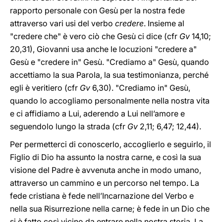
rapporto personale con Gesù per la nostra fede
attraverso vari usi del verbo
credere
. Insieme al
"credere che" è vero ciò che Gesù ci dice (cfr
Gv
14,10;
20,31), Giovanni usa anche le locuzioni "credere a"
Gesù e "credere in" Gesù. "Crediamo a" Gesù, quando
accettiamo la sua Parola, la sua testimonianza, perché
egli è veritiero (cfr
Gv
6,30). "Crediamo in" Gesù,
quando lo accogliamo personalmente nella nostra vita
e ci affidiamo a Lui, aderendo a Lui nell’amore e
seguendolo lungo la strada (cfr
Gv
2,11; 6,47; 12,44).
Per permetterci di conoscerlo, accoglierlo e seguirlo, il
Figlio di Dio ha assunto la nostra carne, e così la sua
visione del Padre è avvenuta anche in modo umano,
attraverso un cammino e un percorso nel tempo. La
fede cristiana è fede nell’Incarnazione del Verbo e
nella sua Risurrezione nella carne; è fede in un Dio che
si è fatto così vicino da entrare nella nostra storia. La