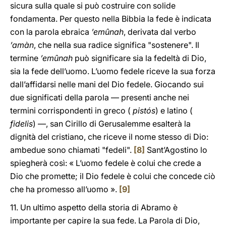
sicura sulla quale si può costruire con solide
fondamenta. Per questo nella Bibbia la fede è indicata
con la parola ebraica
’emûnah
, derivata dal verbo
’amàn
, che nella sua radice significa "sostenere". Il
termine
’emûnah
può significare sia la fedeltà di Dio,
sia la fede dell’uomo. L’uomo fedele riceve la sua forza
dall’affidarsi nelle mani del Dio fedele. Giocando sui
due significati della parola — presenti anche nei
termini corrispondenti in greco (
pistós
) e latino (
fidelis
) —, san Cirillo di Gerusalemme esalterà la
dignità del cristiano, che riceve il nome stesso di Dio:
ambedue sono chiamati "fedeli".
[8]
Sant’Agostino lo
spiegherà così: « L’uomo fedele è colui che crede a
Dio che promette; il Dio fedele è colui che concede ciò
che ha promesso all’uomo ».
[9]
11. Un ultimo aspetto della storia di Abramo è
importante per capire la sua fede. La Parola di Dio,