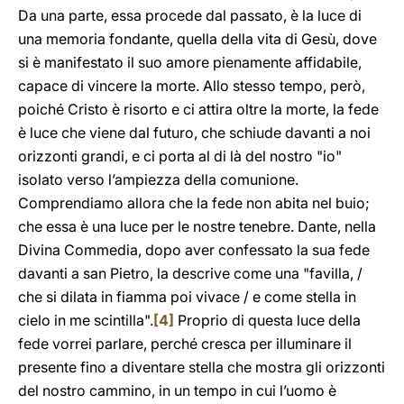
Da una parte, essa procede dal passato, è la luce di
una memoria fondante, quella della vita di Gesù, dove
si è manifestato il suo amore pienamente affidabile,
capace di vincere la morte. Allo stesso tempo, però,
poiché Cristo è risorto e ci attira oltre la morte, la fede
è luce che viene dal futuro, che schiude davanti a noi
orizzonti grandi, e ci porta al di là del nostro "io"
isolato verso l’ampiezza della comunione.
Comprendiamo allora che la fede non abita nel buio;
che essa è una luce per le nostre tenebre. Dante, nella
Divina Commedia, dopo aver confessato la sua fede
davanti a san Pietro, la descrive come una "favilla, /
che si dilata in fiamma poi vivace / e come stella in
cielo in me scintilla".
[4]
Proprio di questa luce della
fede vorrei parlare, perché cresca per illuminare il
presente fino a diventare stella che mostra gli orizzonti
del nostro cammino, in un tempo in cui l’uomo è