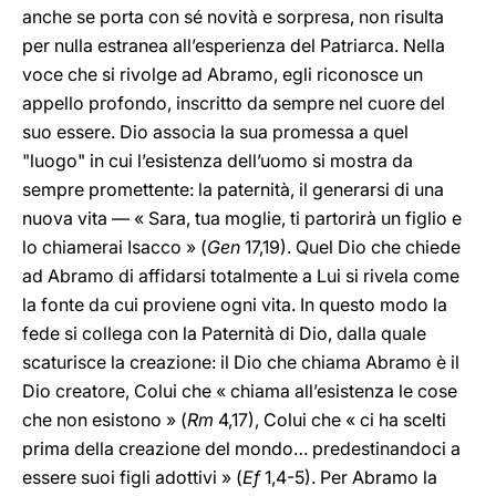
anche se porta con sé novità e sorpresa, non risulta
per nulla estranea all’esperienza del Patriarca. Nella
voce che si rivolge ad Abramo, egli riconosce un
appello profondo, inscritto da sempre nel cuore del
suo essere. Dio associa la sua promessa a quel
"luogo" in cui l’esistenza dell’uomo si mostra da
sempre promettente: la paternità, il generarsi di una
nuova vita — « Sara, tua moglie, ti partorirà un figlio e
lo chiamerai Isacco » (
Gen
17,19). Quel Dio che chiede
ad Abramo di affidarsi totalmente a Lui si rivela come
la fonte da cui proviene ogni vita. In questo modo la
fede si collega con la Paternità di Dio, dalla quale
scaturisce la creazione: il Dio che chiama Abramo è il
Dio creatore, Colui che « chiama all’esistenza le cose
che non esistono » (
Rm
4,17), Colui che « ci ha scelti
prima della creazione del mondo… predestinandoci a
essere suoi figli adottivi » (
Ef
1,4-5). Per Abramo la