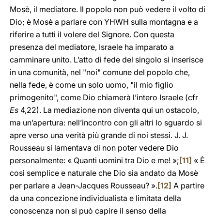
Mosè, il mediatore. Il popolo non può vedere il volto di
Dio; è Mosè a parlare con YHWH sulla montagna e a
riferire a tutti il volere del Signore. Con questa
presenza del mediatore, Israele ha imparato a
camminare unito. L’atto di fede del singolo si inserisce
in una comunità, nel "noi" comune del popolo che,
nella fede, è come un solo uomo, "il mio figlio
primogenito", come Dio chiamerà l’intero Israele (cfr
Es
4,22). La mediazione non diventa qui un ostacolo,
ma un’apertura: nell’incontro con gli altri lo sguardo si
apre verso una verità più grande di noi stessi. J. J.
Rousseau si lamentava di non poter vedere Dio
personalmente: « Quanti uomini tra Dio e me! »;
[11]
« È
così semplice e naturale che Dio sia andato da Mosè
per parlare a Jean-Jacques Rousseau? ».
[12]
A partire
da una concezione individualista e limitata della
conoscenza non si può capire il senso della