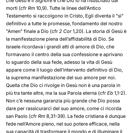
che Gesù è il Signore e che Dio lo ha risuscitato dai
morti (cfr
Rm
10,9). Tutte le linee dell’Antico
Testamento si raccolgono in Cristo, Egli diventa il "sì"
definitivo a tutte le promesse, fondamento del nostro
"Amen" finale a Dio (cfr
2 Cor
1,20). La storia di Gesù è
la manifestazione piena dell’affidabilità di Dio. Se
Israele ricordava i grandi atti di amore di Dio, che
formavano il centro della sua confessione e aprivano
lo sguardo della sua fede, adesso la vita di Gesù
appare come il luogo dell’intervento definitivo di Dio,
la suprema manifestazione del suo amore per noi.
Quella che Dio ci rivolge in Gesù non è una parola in
più tra tante altre, ma la sua Parola eterna (cfr
Eb
1,1-2).
Non c’è nessuna garanzia più grande che Dio possa
dare per rassicurarci del suo amore, come ci ricorda
san Paolo (cfr
Rm
8,31-39). La fede cristiana è dunque
fede nell’Amore pieno, nel suo potere efficace, nella
sua capacità di trasformare il mondo e di illuminare il