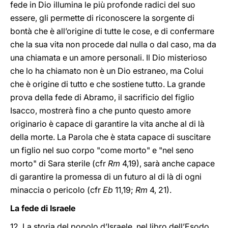
fede in Dio illumina le più profonde radici del suo
essere, gli permette di riconoscere la sorgente di
bontà che è all’origine di tutte le cose, e di confermare
che la sua vita non procede dal nulla o dal caso, ma da
una chiamata e un amore personali. Il Dio misterioso
che lo ha chiamato non è un Dio estraneo, ma Colui
che è origine di tutto e che sostiene tutto. La grande
prova della fede di Abramo, il sacrificio del figlio
Isacco, mostrerà fino a che punto questo amore
originario è capace di garantire la vita anche al di là
della morte. La Parola che è stata capace di suscitare
un figlio nel suo corpo "come morto" e "nel seno
morto" di Sara sterile (cfr
Rm
4,19), sarà anche capace
di garantire la promessa di un futuro al di là di ogni
minaccia o pericolo (cfr
Eb
11,19;
Rm
4, 21).
La fede di Israele
12. La storia del popolo d’Israele, nel libro dell’Esodo,