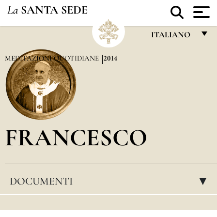
La
SANTA SEDE
ITALIANO
FRANÇAIS
MEDITAZIONI QUOTIDIANE
2014
ENGLISH
ITALIANO
PORTUGUÊS
FRANCESCO
ESPAÑOL
DEUTSCH
POLSKI
DOCUMENTI
▸
العربيّة
中文