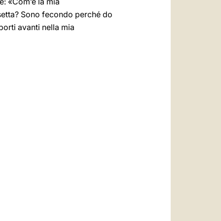
e: «Com’è la mia
 setta? Sono fecondo perché do
orti avanti nella mia