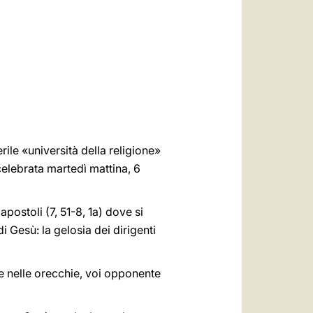
العربيّة
中文
LATINE
rile «università della religione»
elebrata martedì mattina, 6
apostoli (7, 51-8, 1a) dove si
i Gesù: la gelosia dei dirigenti
 e nelle orecchie, voi opponente