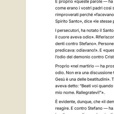
E proprio «queste parole — ha 
come erano i vostri padri così s
rimproverati perché «facevano 
Spirito Santo», dice «le stesse
I persecutori, ha notato il Sant
il cuore aveva odio». Riferiscon
denti contro Stefano». Person
predicava: odiavano!». E «ques
l’odio del demonio contro Crist
Proprio «nel martirio — ha pros
odio. Non era una discussione tr
Gesù è una delle beatitudini». 
aveva detto: “Beati voi quando 
mio nome. Rallegratevi!”».
È evidente, dunque, che «il dem
reagire. E contro Stefano — ha 