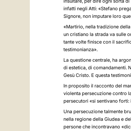
insultare, per dire ogni sorta
infatti negli Atti: «Stefano pre
Signore, non imputare loro que
«Martirio, nella tradizione del
un cristiano la strada va sulle
tante volte finisce con il sacrif
testimonianza».
La questione centrale, ha argome
di estetica, di comandamenti. 
Gesù Cristo. E questa testimoni
In proposito il racconto del mar
violenta persecuzione contro l
persecutori «si sentivano forti
Una persecuzione talmente brutal
nella regione della Giudea e del
persone che incontravano «dice