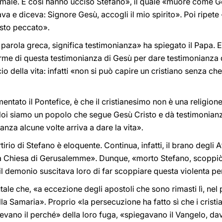
 di male. E così hanno ucciso Stefano», il quale «muore come 
gava e diceva: Signore Gesù, accogli il mio spirito». Poi ripete
sto peccato».
la parola greca, significa testimonianza» ha spiegato il Papa.
 orme di questa testimonianza di Gesù per dare testimonianza 
icio della vita: infatti «non si può capire un cristiano senza ch
ntato il Pontefice, è che il cristianesimo non è una religione 
Noi siamo un popolo che segue Gesù Cristo e dà testimonianz
anza alcune volte arriva a dare la vita».
tirio di Stefano è eloquente. Continua, infatti, il brano degli 
a Chiesa di Gerusalemme». Dunque, «morto Stefano, scoppiò l
: il demonio suscitava loro di far scoppiare questa violenta p
e che, «a eccezione degli apostoli che sono rimasti lì, nel po
la Samaria». Proprio «la persecuzione ha fatto sì che i cristi
vano il perché» della loro fuga, «spiegavano il Vangelo, da