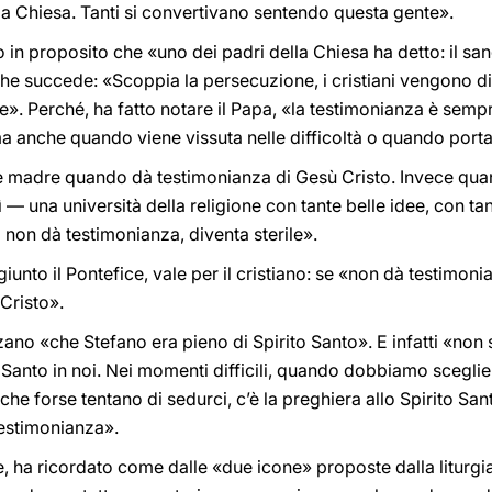
la Chiesa. Tanti si convertivano sentendo questa gente».
 in proposito che «uno dei padri della Chiesa ha detto: il sa
 che succede: «Scoppia la persecuzione, i cristiani vengono di
e». Perché, ha fatto notare il Papa, «la testimonianza è sem
ma anche quando viene vissuta nelle difficoltà o quando porta 
madre quando dà testimonianza di Gesù Cristo. Invece quand
— una università della religione con tante belle idee, con tant
 non dà testimonianza, diventa sterile».
unto il Pontefice, vale per il cristiano: se «non dà testimoni
 Cristo».
zzano «che Stefano era pieno di Spirito Santo». E infatti «non
 Santo in noi. Nei momenti difficili, quando dobbiamo sceglie
e forse tentano di sedurci, c’è la preghiera allo Spirito Santo:
testimonianza».
, ha ricordato come dalle «due icone» proposte dalla liturg