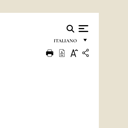
ITALIANO
FRANÇAIS
ENGLISH
ITALIANO
PORTUGUÊS
ESPAÑOL
DEUTSCH
POLSKI