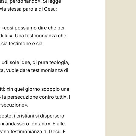
Gesù, perdonando». Si legge
 «la stessa parola di Gesù:
 E «così possiamo dire che per
di lui». Una testimonianza che
e sia testimone e sia
«di sole idee, di pura teologia,
a, vuole dare testimonianza di
Atti: «In quel giorno scoppiò una
a persecuzione contro tutti». I
ersecuzione».
sto, i cristiani si dispersero
ani andassero lontano». E alle
vano testimonianza di Gesù. E