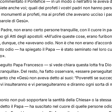
commentato il Pontefice — in un modo o nell’altro le aveva d
iete anche voi; quali dei profeti i vostri padri non hanno pers
monumenti ai profeti, ma ai profeti che avevano ucciso i pa
 parole di Gesù».
o Padre, non erano certo persone tranquille, con il cuore in p
o gli Atti degli apostoli: «All’udire queste cose, erano furibo
e, dunque, che «avevano odio. Non è che non erano d’accord
to odio — ha spiegato il Papa — è stato seminato nel loro cu
o».
eguito Papa Francesco — si vede chiara questa lotta fra Dio 
anquilla». Del resto, ha fatto osservare, «essere perseguitati,
Tanto che «Gesù non aveva detto ai suoi: “Poveretti se succe
vi insulteranno e vi perseguiteranno e diranno ogni sorta di 
onio non può sopportare la santità della Chiesa» o la stessa
detto il Papa — ha suscitato nel cuore di quelle persone odio