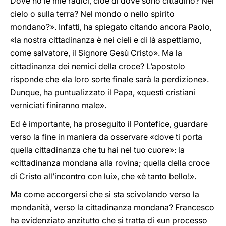
Dove ho le mie radici, cioè di dove sono cittadino? Nel
cielo o sulla terra? Nel mondo o nello spirito
mondano?». Infatti, ha spiegato citando ancora Paolo,
«la nostra cittadinanza è nei cieli e di là aspettiamo,
come salvatore, il Signore Gesù Cristo». Ma la
cittadinanza dei nemici della croce? L’apostolo
risponde che «la loro sorte finale sarà la perdizione».
Dunque, ha puntualizzato il Papa, «questi cristiani
verniciati finiranno male».
Ed è importante, ha proseguito il Pontefice, guardare
verso la fine in maniera da osservare «dove ti porta
quella cittadinanza che tu hai nel tuo cuore»: la
«cittadinanza mondana alla rovina; quella della croce
di Cristo all’incontro con lui», che «è tanto bello!».
Ma come accorgersi che si sta scivolando verso la
mondanità, verso la cittadinanza mondana? Francesco
ha evidenziato anzitutto che si tratta di «un processo