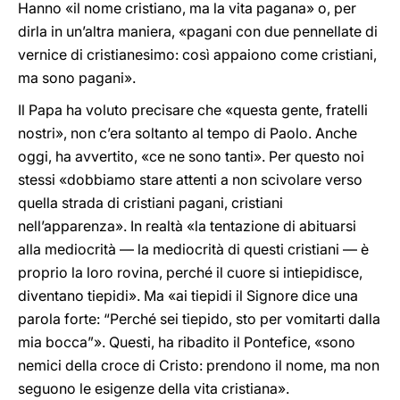
Hanno «il nome cristiano, ma la vita pagana» o, per
dirla in un’altra maniera, «pagani con due pennellate di
vernice di cristianesimo: così appaiono come cristiani,
ma sono pagani».
Il Papa ha voluto precisare che «questa gente, fratelli
nostri», non c’era soltanto al tempo di Paolo. Anche
oggi, ha avvertito, «ce ne sono tanti». Per questo noi
stessi «dobbiamo stare attenti a non scivolare verso
quella strada di cristiani pagani, cristiani
nell’apparenza». In realtà «la tentazione di abituarsi
alla mediocrità — la mediocrità di questi cristiani — è
proprio la loro rovina, perché il cuore si intiepidisce,
diventano tiepidi». Ma «ai tiepidi il Signore dice una
parola forte: “Perché sei tiepido, sto per vomitarti dalla
mia bocca”». Questi, ha ribadito il Pontefice, «sono
nemici della croce di Cristo: prendono il nome, ma non
seguono le esigenze della vita cristiana».