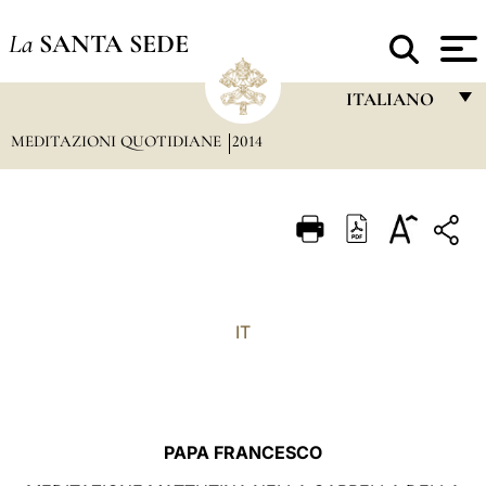
La
SANTA SEDE
ITALIANO
MEDITAZIONI QUOTIDIANE
2014
FRANÇAIS
ENGLISH
ITALIANO
PORTUGUÊS
ESPAÑOL
IT
DEUTSCH
POLSKI
العربيّة
PAPA FRANCESCO
中文