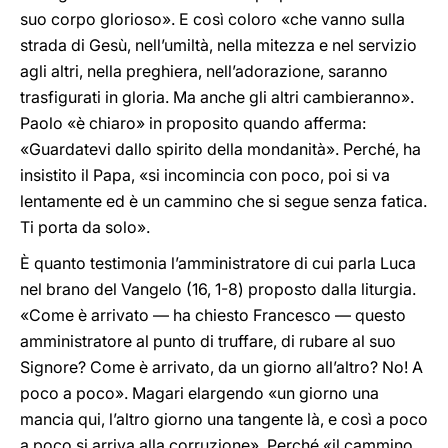
suo corpo glorioso». E così coloro «che vanno sulla
strada di Gesù, nell’umiltà, nella mitezza e nel servizio
agli altri, nella preghiera, nell’adorazione, saranno
trasfigurati in gloria. Ma anche gli altri cambieranno».
Paolo «è chiaro» in proposito quando afferma:
«Guardatevi dallo spirito della mondanità». Perché, ha
insistito il Papa, «si incomincia con poco, poi si va
lentamente ed è un cammino che si segue senza fatica.
Ti porta da solo».
È quanto testimonia l’amministratore di cui parla Luca
nel brano del Vangelo (16, 1-8) proposto dalla liturgia.
«Come è arrivato — ha chiesto Francesco — questo
amministratore al punto di truffare, di rubare al suo
Signore? Come è arrivato, da un giorno all’altro? No! A
poco a poco». Magari elargendo «un giorno una
mancia qui, l’altro giorno una tangente là, e così a poco
a poco si arriva alla corruzione». Perché «il cammino